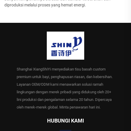
diproduksi melalui proses yang hemat energi.
Shanghai XiangShiYi menyediakan tisu basah custom
premium untuk bayi, penghapusan riasan, dan kebersihan.
Layanan OEM/ODM kami menawarkan solusi ramah
lingkungan dengan merek pribadi yang didukung oleh 20+
lini produksi dan pengalaman selama 20 tahun. Dipercaya
oleh merek-merek global. Minta penawaran hari ini.
HUBUNGI KAMI