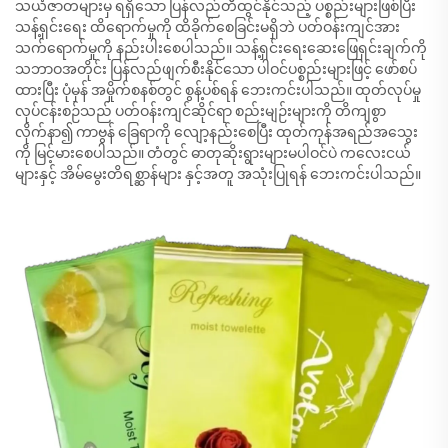
သယံဇာတများမှ ရရှိသော ပြန်လည်တီထွင်နိုင်သည့် ပစ္စည်းများဖြစ်ပြီး
သန့်ရှင်းရေး ထိရောက်မှုကို ထိခိုက်စေခြင်းမရှိဘဲ ပတ်ဝန်းကျင်အား
သက်ရောက်မှုကို နည်းပါးစေပါသည်။ သန့်ရှင်းရေးဆေးဖြေရှင်းချက်ကို
သဘာဝအတိုင်း ပြန်လည်ဖျက်စီးနိုင်သော ပါဝင်ပစ္စည်းများဖြင့် ဖော်စပ်
ထားပြီး ပုံမှန် အမှိုက်စနစ်တွင် စွန့်ပစ်ရန် ဘေးကင်းပါသည်။ ထုတ်လုပ်မှု
လုပ်ငန်းစဉ်သည် ပတ်ဝန်းကျင်ဆိုင်ရာ စည်းမျဉ်းများကို တိကျစွာ
လိုက်နာ၍ ကာဗွန် ခြေရာကို လျော့နည်းစေပြီး ထုတ်ကုန်အရည်အသွေး
ကို မြင့်မားစေပါသည်။ တံတွင် ဓာတုဆိုးရွားများမပါဝင်ပဲ ကလေးငယ်
များနှင့် အိမ်မွေးတိရစ္ဆာန်များ နှင့်အတူ အသုံးပြုရန် ဘေးကင်းပါသည်။