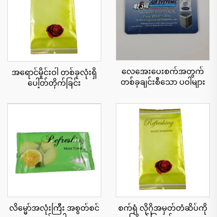
လေအေးပေးစက်အတွက်
အရောင်မှိုင်းဝါ တစ်ခုလုံးရှိ
တစ်ခုချင်းစီသော ပဝါများ
ပေါ့တ်တိုက်ခြင်း
လိမ္မော်အလုံးကြီး အစွတ်စင်
စက်ရုံ လိုဂိုအမှတ်တံဆိပ်ကို