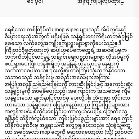
စင် ပုဝါ
အကြိုက်ပြုလုပ်ထားသော
တစ်ခုလုံးရှိ စက်ဝန်း
ပတ်ဝန်းကျင်ကို အနံ့သက်
သော ပေါ့တ်တိုက်ခြင်း
ခရီးသွားခြင်း ပါတီ ကြော်ငြာ
ရေစိုသော တစ်ကြိမ်သုံး mop wipes များသည် အိမ်တွင်းနှင့်
မှု တိုးတက်မှုအတွက်
စီးပွားရေးသုံးအတွက် မရှိမဖြစ် သန့်ရှင်းရေးကိရိယာတစ်ခုဖြစ်
စေသော လက်တွေ့အကျိုးကျေးဇူးများစွာကိုပေးသည်။ ဒီ
ကြိုတင်စိုစွတ်ထားတဲ့ ဆပ်ပြာစုပ်စက်တွေရဲ့ အဆင်ပြေမှုက
ဘက်ကိတ်ပြင်ဆင်မှုနဲ့ သန့်ရှင်းရေးပစ္စည်းများစွာ လိုအပ်မှုကို
ဖယ်ရှားပေးပြီး တန်ဖိုးရှိတဲ့ အချိန်နဲ့ သိုလှောင်မှု နေရာကို
သက်သာစေပါတယ်။ ၎င်းတို့၏ တစ်ကြိမ်သုံးသုတ်နိုင်သော
သဘာဝသည် သန့်ရှင်းမှု အစည်းအဝေးများအကြား
အပြန်အလှန် ညစ်ညမ်းခြင်းကို တားဆီးခြင်းဖြင့် အကောင်းဆုံး
သန့်ရှင်းမှုကို အာမခံပေးသည်၊ အကြောင်းက အသစ်တစ်ကြိမ်
သန့်ရှင်းသော မျက်နှာပြင်တစ်ခု ပေးလို့ပါ။ တိကျစွာ တိုင်းတာ
ထားသော သန့်ရှင်းရေး ဖြေရှင်းနည်းသည် ကြမ်းပြင်များအား
အလွန်အမင်း စိုထိုင်းစေခြင်းမှ ကာကွယ်ပေးပြီး ခြောက်သွေ့
ချိန်နှင့် ထိခိုက်လွယ်သော ကြမ်းပြင်ပစ္စည်းများအား ရေကြောင့်
ထိခိုက်ပျက်စီးမှု အန္တရာယ်ကို လျှော့ချပေးသည်။ သုံးစွဲသူတွေ
ဟာ အစဉ်အလာ mop တွေကို မဆုတ်ရတော့တာ (သို့) ညစ်ပတ်
တဲ့ သန့်ရှင်းရေးဆေးတွေကို မကိုင်ရတော့တာရဲ့ ergonomic