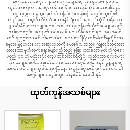
အများဆုံး မုတ်တိုက်ခြင်းအချောင်းများနှင့် ကိုက်ညီစေရန် ဒီဇိုင်း
ထုတ်ထားပြီး တာဝန်ခံစွာ တပ်ဆင်နိုင်သော စနစ်ကို ပေးထားပါသည်။
ပစ္စည်းဖွဲ့စည်းမှုတွင် မုတ်တိုက်ခြင်းလုပ်ငန်းစဉ်အတွင်း သူတို့၏
တည်ဆောက်မှုကို ထိန်းသိမ်းထားနိုင်ပြီး ပတ်ဝန်းကျင်ကို စိတ်ရှိသော
ပျက်စီးနိုင်သော အမျှင်များပါဝင်ပါသည်။ ဤမုတ်တိုက်ခင်းများသည်
သစ်သားကွင်း၊ ကျောက်ကွင်း၊ လမ်းများ၊ ဗီနိုင်းကွင်းများ အပါအဝင်
ကွင်းများစွာအတွက် ထိရောက်စွာ အလုပ်လုပ်ပြီး တစ်ခါတစ်ရံတိုင်း အ
မှေးအမြင့်ကင်းသော အဆုံးသတ်ကို ပေးစွမ်းပါသည်။ ကြိုတင်တိုင်းတာ
ထားသော မုတ်တိုက်ရေးဖျော်ရည်သည် ခွဲခြားထားသော မုတ်တိုက်ရေး
ပစ္စည်းများကို မလိုအပ်တော့ပဲ တစ်ခါတစ်ရံတိုင်း တူညီသော ရလဒ်များ
ကို သေချာစေပါသည်။ တိုးတက်သော အမှုန့်ဖမ်းစနစ်သည် မှုန့်များနှင့်
အစိတ်အပိုင်းများကို ဖမ်းဆုပ်ပြီးနောက် စွန့်ပစ်မှုအထိ မုတ်တိုက်ခင်း၏
အမျှင်များအတွင်းတွင် ထိန်းသိမ်းထားပါမည်။
ထုတ်ကုန်အသစ်များ