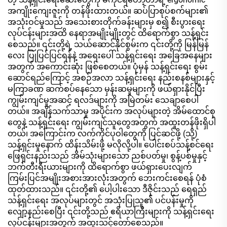
အကျိုးကျေးဇူးကို တန်ဖိုးထားတယ်။ ဆပ်ပြာစုပ်စက်များ၏
အသုံးဝင်မှုသည် အသေးစားတိုက်ခန်းများမှ စ၍ စီးပွားရေး
လုပ်ငန်းများအထိ နေရာအမျိုးမျိုးတွင် ထိရောက်စွာ သန့်ရှင်း
စေသည်။ ၎င်းတို့ရဲ့ သယ်ဆောင်နိုင်စွမ်းက ၎င်းတို့ကို မြန်မြန်
လေး ပြုပြင်ပြင်ရန်နဲ့ အရေးပေါ် သန့်ရှင်းရေး အခြေအနေများ
အတွက် အကောင်းဆုံး ဖြစ်စေတယ်။ ပုံမှန် သန့်ရှင်းရေး စွမ်း
ဆောင်ရည်ကြောင့် အစဉ်အလာ သန့်ရှင်းရေး နည်းစနစ်များနှင့်
မကြာခဏ ဆက်စပ်နေသော မှန်းဆမှုများကို ဖယ်ရှားနိုင်ပြီး
ကျွမ်းကျင်မှုအဆင့် ရလဒ်များကို အမြဲတမ်း သေချာစေပါ
တယ်။ အချိန်သက်သာမှု အပိုင်းက အလုပ်များတဲ့ အိမ်ထောင်စု
တွေနဲ့ သန့်ရှင်းရေး ကျွမ်းကျင်သူတွေအတွက် အထူးတန်ဖိုးရှိပါ
တယ်၊ အကြောင်းက လက်ကိုင်ပုဝါတွေကို ပြင်ဆင်ဖို့ (သို့)
သန့်ရှင်းမှုနောက် ထိန်းသိမ်းဖို့ မလိုလို့ပါ။ ပေါင်းစပ်သန့်စင်ရေး
ဖြေရှင်းနည်းသည် အိမ်သုံးများသော ညစ်ပတ်မှု၊ စွန့်ပစ်မှုနှင့်
ဘက်တီးရီးယားများကို ထိရောက်စွာ ဖယ်ရှားပေးလျက်
ကြမ်းပြင်အမျိုးအစားအားလုံးအတွက် ဘေးကင်းစေရန် ပုံစံ
ထုတ်ထားသည်။ ၎င်းတို့၏ ပေါ့ပါးသော ဒီဇိုင်းသည် ရေရှည်
သန့်ရှင်းရေး အလုပ်များတွင် အသုံးပြုသူ၏ ပင်ပန်းမှုကို
လျော့နည်းစေပြီး ၎င်းတို့သည် ဧရိယာကြီးများကို သန့်ရှင်းရေး
လုပ်ငန်းများအတွက် အထူးသင့်တော်စေသည်။