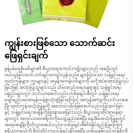
ကျွန်းစားဖြစ်သော သောက်ဆင်း
ဖြေရှင်းချက်
စွန့်ပစ်ရေစိုပဝါများ၏ စီးပွားရေးကောင်းကျိုးများသည် အစဦးတွင်
ဝယ်ယူခြင်းထက် ဝက်ချင်းကျော်လွန်သည်။ များပြားသော သန့်ရှင်းရေး
ထုတ်ကုန်များ၊ ဘူးများနှင့် အမှန်အကန်ပဝါများကို မလိုအပ်အောင်ပြုလုပ်
ခြင်းဖြင့် အသုံးပြုသူများသည် သိမ်းဆည်းရေးနေရာနှင့် သန့်ရှင်းရေး
ပစ္စည်းများတွင် သက်သာစေပါသည်။ တစ်ခုချင်းစီတွင် သန့်ရှင်းရေး
ဖျော်ရည်ပမာဏမှန်ကန်စွာသုံးစွဲခြင်းကြောင့် အကုန်အကျကိုသက်သာစေ
ပြီး ထုတ်ကုန်အသုံးပြုမှုကို အကောင်းဆုံးဖြစ်စေပါသည်။ ပြင်ဆင်ခြင်း
နှင့် သန့်ရှင်းရေးအချိန်ကိုခြားနားစေခြင်းသည် စီးပွားရေးဆိုင်ရာနေရာ
များတွင် အလုပ်သမားစရိတ်ကိုလျော့နည်းစေပြီး နေအိမ်အသုံးပြုမှုတွင်
အခမဲ့အချိန်ကိုတိုးပွားစေပါသည်။ တစ်ခုချင်းစီ၏ခံနိုင်ရည်ရှိမှုကြောင့်
ဧရိယာကျယ်ကို စိတ်တိုင်းကျသန့်ရှင်းနိုင်စေပြီး တစ်ယူနစ်လျှင်တန်ဖိုးကို