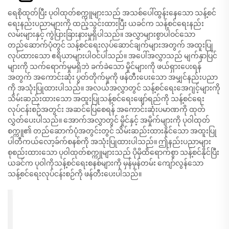
ရေစိုထုတ်ပြီး ပုဝါထုတ်စက္ကူများသည် အသစ်ပေါ်ထွန်းနေသော သန့်စင်
ရေးနည်းပညာများကို ထည့်သွင်းထားပြီး ယခင်က သန့်စင်ရေးနည်း
လမ်းများနှင့် ကွဲပြားခြားနားမှုရှိပါသည်။ အလွှာများစွာပါဝင်သော
တည်ဆောက်ပုံတွင် သန့်စင်ရေးလုပ်ဆောင်ချက်များအတွက် အထူးပြု
လုပ်ထားသော ဧရိယာများပါဝင်ပါသည်။ အပေါ်အလွှာသည် မျက်နှာပြင်
များကို သက်ရောက်မှုမရှိဘဲ ခက်ခဲသော မှိုင်များကို ဖယ်ရှားပေးရန်
အတွက် အကောင်းဆုံး ပွတ်တိုက်မှုကို ဖန်တီးပေးသော အမျှင်နည်းပညာ
ကို အသုံးပြုထားပါသည်။ အလယ်အလွှာတွင် သန့်စင်ရေးအေဂျင့်များကို
သိမ်းဆည်းထားသော အထူးပြုသန့်စင်ရေးဖျော်ရည်ကို သန့်စင်ရေး
လုပ်ငန်းစဉ်အတွင်း အဆင်ပြေစေရန် အကောင်းဆုံးပမာဏကို ထုတ်
လွှတ်ပေးပါသည်။ အောက်အလွှာတွင် မှိုင်နှင့် အမှိုက်များကို ပုဝါထုတ်
စက္ကူ၏ တည်ဆောက်ပုံအတွင်းတွင် သိမ်းဆည်းထားနိုင်သော အထူးပြု
ပါတီကယ်လော့ခ်က်စနစ်ကို အသုံးပြုထားပါသည်။ ဤနည်းပညာများ
စုစည်းထားသော ပုဝါထုတ်စက္ကူများသည် ပိုမိုထိရောက်စွာ သန့်စင်နိုင်ပြီး
ယခင်က ပုဝါကိုသန့်စင်ရေးစနစ်များကို မှန်မှန်တမ်း ကျော်လွန်သော
သန့်စင်ရေးလုပ်ငန်းစဉ်ကို ဖန်တီးပေးပါသည်။