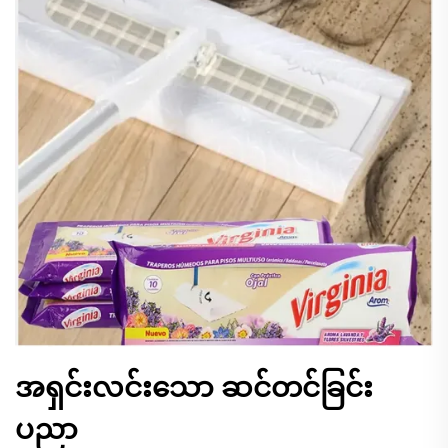
အရှင်းလင်းသော ဆင်တင်ခြင်း
ပညာ