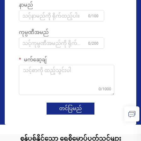
နာမည်
0/100
ကုမ္ပဏီအမည်
0/200
မက်ဆေ့ချ်
0/1000
တင်ပြမည်
စွန့်ပစ်နိုင်သော ရေစိုမော့ပ်ပုတ်သင်များ