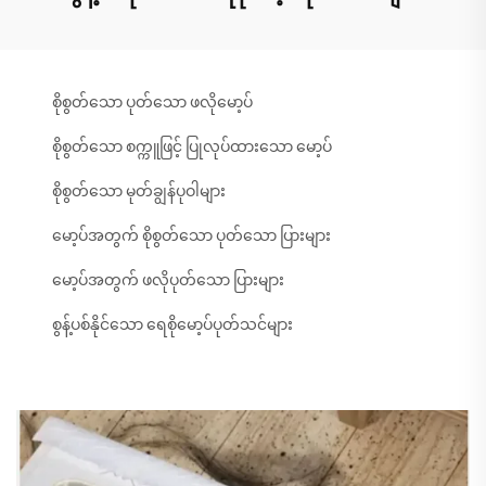
စိုစွတ်သော ပုတ်သော ဖလိုမော့ပ်
စိုစွတ်သော စက္ကူဖြင့် ပြုလုပ်ထားသော မော့ပ်
စိုစွတ်သော မုတ်ချွန်ပုဝါများ
မော့ပ်အတွက် စိုစွတ်သော ပုတ်သော ပြားများ
မော့ပ်အတွက် ဖလိုပုတ်သော ပြားများ
စွန့်ပစ်နိုင်သော ရေစိုမော့ပ်ပုတ်သင်များ