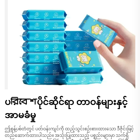
ပরিবেশပိုင်ဆိုင်ရာ တာဝန်များနှင့်
အာမခံမှု
ဤစွန့်ပစ်တံတွင် ပတ်ဝန်းကျင်ကို ထည့်သွင်းစဉ်းစားထားသော ဒီဇိုင်းဖြင့်
တည်ဆောက်ထားပါသည်။ အသုံးပြုထားသည့် ပစ္စည်းများမှာ သက်ရှိ