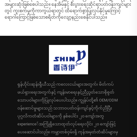
အများဆုံးဖြစ်စေပါသည်။ နေအိမ်နှင့် စီးပွားရေးဆိုင်ရာပတ်ဝန်းကျင်များ
တွင် ကူးစက်မှုကိုကာကွယ်ရာတွင် ထိရောက်စွာပြုလုပ်နိုင်မှုကြောင့်
ရောဂါကြောင့်ဖြစ်သောစရိတ်ကိုလျော့နည်းစေနိုင်ပါသည်။
ရှန်ဟိုင်းဆုန်းရှီယီသည် ကလေးငယ်များအတွက်၊ မိတ်ကပ်
ဖယ်ရှားရေးအတွက်နှင့် ကျန်းမာရေးနှင့်ညီညွတ်သောစိုစွတ်
သောပဝါများကိုပြုလုပ်ပေးပါသည်။ ကျွန်ုပ်တို့၏ OEM/ODM
ဝန်ဆောင်မှုများသည် သဘာဝပတ်ဝန်းကျင်နှင့်ကိုက်ညီပြီး
ပုဂ္ဂလိကတံဆိပ်ပဝါများကို နှစ်ပေါင်း ၂၀ ကျော်အတွ
experience်အကြုံရှိသောထုတ်လုပ်ရေးလိုင်း ၂၀ ကျော်ဖြင့်
ပေးဆောင်ပါသည်။ ကမ္ဘာတစ်ဝှမ်းရှိ ကုန်အမှတ်တံဆိပ်များမှ