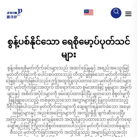
MY
စွန့်ပစ်နိုင်သော ရေစိုမော့ပ်ပုတ်သင်
များ
စွန့်ပစ်ရေစိုမုတ်တိုက်ခင်းများသည် အဆင်ပြေမှုနှင့် အရည်အသွေးမြင့်
မုတ်တိုက်ခြင်းကို ပေါင်းစပ်ထားသည့် တီထွင်မှုဖြစ်သော မုတ်တိုက်ခြင်း
ဖြေရှင်းချက်ဖြစ်ပါသည်။ ဤအထူးပြုလုပ်ထားသော မုတ်တိုက်ခင်းများ
တွင် မုတ်တိုက်ခြင်းအတွက် ထိရောက်သော စွမ်းအားဖြင့် မှုန့်များ၊ အမှိုက်
များနှင့် အစိတ်အပိုင်းများကို ဖမ်းဆုပ်ထားနိုင်ပြီး မျှတသော စိုစွတ်မှုကို
ဖြန့်ဖြူးပေးသည့် တစ်ခုတည်းသော အလွှာများဖြင့် ပြုလုပ်ထားသည့်
ဒီဇိုင်းဖြစ်ပါသည်။ မုတ်တိုက်ခင်းများကို ချေဖျက်ရန်ခက်ခဲသော အမှေး
အမြင့်များနှင့် အညစ်အကြေးများကို အကျိုးရှိရှိ ဖျက်ဆီးပေးပြီး
အကြွင်းအကျန်များ မကျန်စေဘဲ အထူးပြုလုပ်ထားသော မုတ်တိုက်ရေး
ဖျော်ရည်ဖြင့် ကြိုတင်စိုစွတ်စေထားပါသည်။ မုတ်တိုက်ခင်းတစ်ခုချင်း
စီသည် မုတ်တိုက်ခြင်းအတွက် အသုံးပြုသည့် အများပြည်သူအသုံး