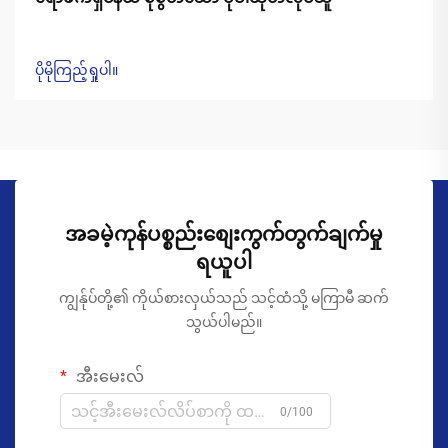
ပိုမိုကြည့်ရှုပါ။
အခမဲ့ကုန်ပစ္စည်းစျေးကွက်တွက်ချက်မှု
ရယူပါ
ကျွန်ုပ်တို့၏ ကိုယ်စားလှယ်သည် သင့်ထံသို့ မကြာမီ ဆက်
သွယ်ပါမည်။
အီးမေးလ်
0/100