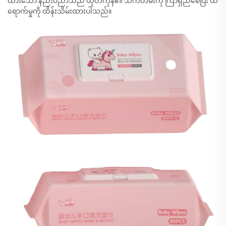
ထားသော နည်းပညာသည် ထုတ်ကုန်၏ သက်တမ်းကို ကြာရှည်စေပြီး ထိ
ရောက်မှုကို ထိန်းသိမ်းထားပါသည်။