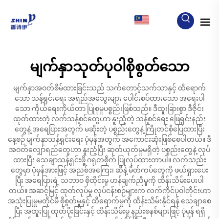
MY
မျက်နှာသုတ်ပုဝါစိုစွတ်သော
မျက်နှာအဝတ်စိမ်ထားခြင်းသည် သက်တောင့်သက်သာနှင့် ထိရောက်
သော သန့်ရှင်းရေး အရည်အသွေးများ ပေါင်းစပ်ထားသော အရေးပါ
သော ကိုယ်ရေးကိုယ်တာ ပြုစုမှုပစ္စည်းဖြစ်သည်။ ဒီထူးခြားစွာ ဒီဇိုင်း
ထုတ်ထားတဲ့ လက်သန့်စင်တွေဟာ နူးညံ့တဲ့ သန့်စင်ရေး ဖြေရှင်းနည်း
တွေနဲ့ အရေပြားအတွက် မဆိုးတဲ့ ပစ္စည်းတွေနဲ့ ကြိုတင်စိုပြေထားပြီး
နေ့စဉ် မျက်နှာသန့်ရှင်းရေး ပုံမှန်အတွက် အကောင်းဆုံးဖြစ်စေပါတယ်။ ဒီ
အဝတ်လျှော်ရည်တွေဟာ နူးညံ့ပြီး ဆုတ်ယုတ်မှုမရှိတဲ့ ပစ္စည်းတွေနဲ့ လုပ်
ထားပြီး သေချာသန့်ရှင်းဖို့ ဂရုတစိုက် ပြုလုပ်ထားတာပါ။ လက်သည်း
တွေမှာ ပုံမှန်အားဖြင့် အညစ်အကြေး၊ ဆီနဲ့ မိတ်ကပ်တွေကို ဖယ်ရှားပေး
ပြီး အရေပြားရဲ့ သဘာဝ စိုထိုင်းမှု ဟန်ချက်ညီမှုကို ထိန်းသိမ်းပေးပါ
တယ်။ အဆင့်မြင့် ထုတ်လုပ်မှု လုပ်ငန်းစဉ်များက လက်ကိုင်ပုဝါတိုင်းဟာ
အသုံးပြုမှုမတိုင်မီ စိုစွတ်မှုနှင့် ထိရောက်မှုကို ထိန်းသိမ်းနိုင်ရန် သေချာစေ
ပြီး အထူးပြု ထုတ်ပိုးခြင်းနှင့် ထိန်းသိမ်းမှု နည်းစနစ်များဖြင့် ပုံမှန် ရရှိ