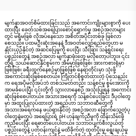
တစ်ခုလုံးရှိ စက်ဝန်း
ပတ်ဝန်းကျင်ကို အနံ့သက်
သော ပေါ့တ်တိုက်ခြင်း
ခရီးသွားခြင်း ပါတီ ကြော်ငြာ
မျက်နှာအဝတ်စိမ်ထားခြင်းသည် အကောင်းကျိုးများစွာကို ပေး
မှု တိုးတက်မှုအတွက်
ထားပြီး ခေတ်သစ်အရေပြားစောင့်ရှောက်မှု အစဉ်အလာများ
တွင် မရှိမဖြစ် လိုအပ်နေသော အစိတ်အပိုင်းတစ်ခု ဖြစ်လာ
စေသည်။ ပထမဦးဆုံးအနေနဲ့ ဒီအဝတ်လျှော်ရည်တွေဟာ မ
နှိုင်းယှဉ်နိုင်တဲ့ အဆင်ပြေမှုကို ပေးပြီး သီးခြား သန့်ရှင်းရေး
ပစ္စည်းတွေနဲ့ အစဉ်အလာ မျက်နှာဖုံးတွေ မလိုတော့ပါဘူး။ ၎င်း
တို့ရဲ့ သယ်ဆောင်နိုင်စွမ်းက အိမ်မှာဖြစ်ဖြစ်၊ အားကစားရုံမှာ
ဖြစ်ဖြစ်၊ ခရီးထွက်နေစဉ်မှာဖြစ်ဖြစ် နေရာတိုင်းမှာ သုံးဖို့
အကောင်းဆုံးဖြစ်စေတယ်။ ကြိုတင်စိုစွတ်ထားတဲ့ ပုံသေနည်း
က ရေအပိုမလိုအပ်ဘဲ တစ်သမတ်တည်း သန့်စင်မှု စွမ်းအားကို
အာမခံပေးပြီး ၎င်းတို့ကို သွားလာနေစဉ် အသုံးပြုရန် အကောင်း
ဆုံးဖြစ်စေပါတယ်။ အသားအရေကို သန့်စင်ပေးခြင်း ဒီပုဝါတွေ
မှာ အထူးပြုလုပ်ထားတဲ့ အရည်ဟာ သဘာဝဆီတွေကို
အသားအရေကနေ ဖယ်ရှားနိုင်တဲ့ အစဉ်အလာ ခြောက်သွေ့တဲ့ပု
ဝါတွေနဲ့မတူပဲ အရေပြားရဲ့ pH ဟန်ချက်ညီမှုကို ထိန်းသိမ်းဖို့
ကူညီပေးပြီး ရေဓာတ်ပေးပါတယ်။ သဘာဝပျက်စီးလွယ်တဲ့
ပစ္စည်းတွေနဲ့ ပတ်ဝန်းကျင်နဲ့ မထိခိုက်တဲ့ ထုတ်ပိုးမှု ရွေးချယ်မှု