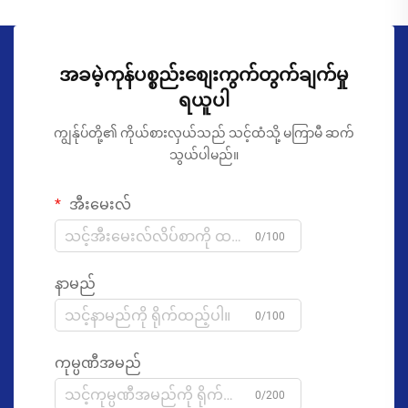
အခမဲ့ကုန်ပစ္စည်းစျေးကွက်တွက်ချက်မှု
ရယူပါ
ကျွန်ုပ်တို့၏ ကိုယ်စားလှယ်သည် သင့်ထံသို့ မကြာမီ ဆက်
သွယ်ပါမည်။
အီးမေးလ်
0/100
နာမည်
0/100
ကုမ္ပဏီအမည်
0/200