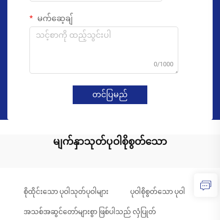
မက်ဆေ့ချ်
0/1000
တင်ပြမည်
မျက်နှာသုတ်ပုဝါစိုစွတ်သော
စိုထိုင်းသော ပုဝါသုတ်ပုဝါများ
ပုဝါစိုစွတ်သော ပုဝါ
အသစ်အဆွင်တော်များစွာ ဖြစ်ပါသည် လှံပြုတ်