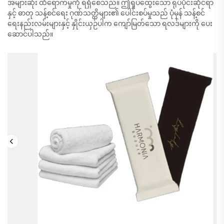
အများဆုံး ထိရောက်မှုကို ရရှိစေသည်။ ဤရှုပ်ထွေးသော ရုပ်ပိုင်းဆိုင်ရာ
နှင့် ဓာတု သန့်စင်ရေး ဂုဏ်သတ္တိများ၏ ပေါင်းစပ်မှုသည် ပုံမှန် သန့်စင်
ရေးနည်းလမ်းများနှင့် နှိုင်းယှဉ်ပါက ကျော်မြတ်သော ရလဒ်များကို ပေး
ဆောင်ပါသည်။