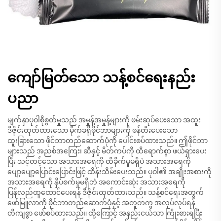
ကျော်မြတ်သော သန့်စင်ရေးနည်း
ပညာ
မျက်နှာပုဝါစိုစွတ်မှုသည် အမှုန့်အမှုန့်များကို ဖမ်းဆုပ်ပေးသော အထူး
ဒီဇိုင်းထုတ်ထားသော မိုက်ခရိုဖိုင်ဘာများကို ဖန်တီးပေးသော
ထူးခြားသော ဖိုင်ဘာတည်ဆောက်ပုံကို ပေါင်းစပ်ထားသည်။ ဤဖိုင်ဘာ
များသည် အညစ်အကြေး၊ ဆီနှင့် မိတ်ကပ်ကို ထိရောက်စွာ ဖယ်ရှားပေး
ပြီး သင့်တင့်သော အသားအရေကို ထိခိုက်မှုမရှိပဲ အသားအရေကို
ပျော့ပျော့ပြောင်းပြောင်းဖြင့် ထိန်းသိမ်းပေးသည်။ ပုဝါ၏ အချိုးအစားကို
အသားအရေကို နှိပ်စက်မှုမရှိဘဲ အကောင်းဆုံး အသားအရေကို
ပြန်လည်ထူထောင်ပေးရန် ဒီဇိုင်းထုတ်ထားသည်။ သန့်စင်ရေးအတွက်
ဖော်မြူလာကို ဖိုင်ဘာတည်ဆောက်ပုံနှင့် အတူတကွ အလုပ်လုပ်ရန်
တိကျစွာ ဖော်စပ်ထားသည်။ ထို့ကြောင့် အနည်းငယ်သာ ကြိုးစားရပြီး