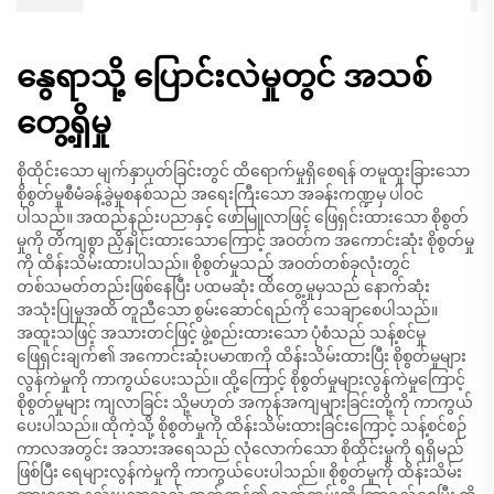
နွေရာသို့ ပြောင်းလဲမှုတွင် အသစ်
တွေ့ရှိမှု
စိုထိုင်းသော မျက်နှာပုတ်ခြင်းတွင် ထိရောက်မှုရှိစေရန် တမူထူးခြားသော
စိုစွတ်မှုစီမံခန့်ခွဲမှုစနစ်သည် အရေးကြီးသော အခန်းကဏ္ဍမှ ပါဝင်
ပါသည်။ အထည်နည်းပညာနှင့် ဖော်မြူလာဖြင့် ဖြေရှင်းထားသော စိုစွတ်
မှုကို တိကျစွာ ညှိနှိုင်းထားသောကြောင့် အဝတ်က အကောင်းဆုံး စိုစွတ်မှု
ကို ထိန်းသိမ်းထားပါသည်။ စိုစွတ်မှုသည် အဝတ်တစ်ခုလုံးတွင်
တစ်သမတ်တည်းဖြစ်နေပြီး ပထမဆုံး ထိတွေ့မှုမှသည် နောက်ဆုံး
အသုံးပြုမှုအထိ တူညီသော စွမ်းဆောင်ရည်ကို သေချာစေပါသည်။
အထူးသဖြင့် အသားတင်ဖြင့် ဖွဲ့စည်းထားသော ပုံစံသည် သန့်စင်မှု
ဖြေရှင်းချက်၏ အကောင်းဆုံးပမာဏကို ထိန်းသိမ်းထားပြီး စိုစွတ်မှုများ
လွန်ကဲမှုကို ကာကွယ်ပေးသည်။ ထို့ကြောင့် စိုစွတ်မှုများလွန်ကဲမှုကြောင့်
စိုစွတ်မှုများ ကျလာခြင်း သို့မဟုတ် အကုန်အကျများခြင်းတို့ကို ကာကွယ်
ပေးပါသည်။ ထိုကဲ့သို့ စိုစွတ်မှုကို ထိန်းသိမ်းထားခြင်းကြောင့် သန့်စင်စဉ်
ကာလအတွင်း အသားအရေသည် လုံလောက်သော စိုထိုင်းမှုကို ရရှိမည်
ဖြစ်ပြီး ရေများလွန်ကဲမှုကို ကာကွယ်ပေးပါသည်။ စိုစွတ်မှုကို ထိန်းသိမ်း