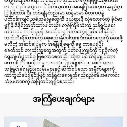
တွေကနေ ပတ်ဝန်းကျင်ဆိုင်ရာ အသိစိတ်ကို ဖြေရှင်းပါတယ်။
လက်သည်းတွေဟာ ထိခိုက်လွယ်တဲ့ အရေပြားအတွက် နူးညံ့စွာ
ပြုပြင်ထားပြီး တစ်ချိန်တည်းမှာ မာန်မာမာ မိတ်ကပ်နဲ့
ပတ်ဝန်းကျင် ညစ်ညမ်းမှုတွေကို ဖယ်ရှားဖို့ လုံလောက်တဲ့ ခိုင်မာ
မှုရှိဖို့ ဒီဇိုင်းထုတ်ထားပါတယ်။ တစ်ကြိမ်သုံးတဲ့ သန့်ရှင်းရေး
သဘာဝကြောင့် ပုံမှန် အဝတ်လျှော်စက်တွေနဲ့ ဖြစ်ပေါ်နိုင်တဲ့
ဘက်တီးရီးယားတွေ မစုစည်းနိုင်ပါဘူး။ ဒီကမ်းစတွေကို ဆေးဖို့
မလိုတဲ့ အဆင်ပြေမှုက အချိန်နဲ့ ရေကို ချွေတာပေးပြီး
ခေတ်သစ် စားသုံးသူတွေအတွက် ပတ်ဝန်းကျင်ကို ဂရုစိုက်တဲ့
ရွေးချယ်မှုတစ်ခု ဖြစ်လာစေတယ်။ ထို့အပြင် ထိန်းချုပ်ထား
သော စိုထိုင်းမှုပါဝင်မှုက အသုံးပြုသူများအား အစဉ်အလာ
သန့်ရှင်းရေးနည်းလမ်းများနှင့် ဆက်စပ်သော အမှိုက်များကို
ကာကွယ်ပေးခြင်းဖြင့် သန့်ရှင်းရေးရည်ရည်ရည်၏ အကောင်း
ဆုံးပမာဏကို အမြဲတမ်းရရှိစေသည်။
အကြံပေးချက်များ