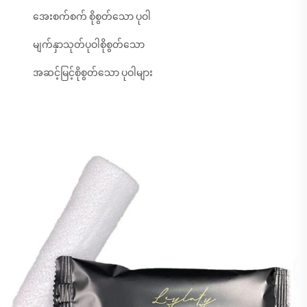
အေးစက်စက် စိုစွတ်သော ပုဝါ
မျက်နှာသုတ်ပုဝါစိုစွတ်သော
အဆင့်မြင့်စိုစွတ်သော ပုဝါများ