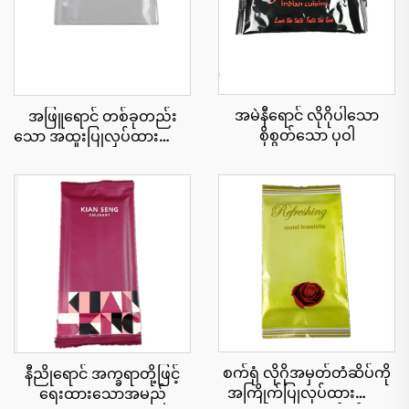
အမဲနီရောင် လိုဂိုပါသော
အဖြူရောင် တစ်ခုတည်း
စိုစွတ်သော ပုဝါ
သော အထူးပြုလုပ်ထားသော
အဝတ်စ
စက်ရုံ လိုဂိုအမှတ်တံဆိပ်ကို
နီညိုရောင် အက္ခရာတို့ဖြင့်
အကြိုက်ပြုလုပ်ထားသော
ရေးထားသောအမည်