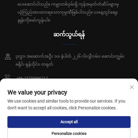
ပေးဆောင်ပါသည်။ ကမ္ဘာတစ်ဝှမ်းရှိ ကုန်အမှတ်တံဆိပ်များမှ
ယုံကြည်အားထားရသောကုမ္ပဏီဖြစ်ပါသည်။ ယနေ့တွင်စျေး
နှုန်းကိုမော်ကွန်းပါ။
ဆက်သွယ်ရန်
၃လွှာ၊ အဆောက်အဦး ၁၀၊ နံပါတ် ၂၂၆ ဂါးဂျီလမ်း၊ ဆောင်းကျွမ်း
ခရိုင်၊ ရှန်ဟိုင်း၊ တရုတ်
+86-15250996717
[email protected]
We value your privacy
We use cookies and similar tools to provide our services. If you
don't want to accept all cookies, click Personalize cookies.
မူပိုင်ခွင့် © ရှန်ဟိုင်း ဆွန်းရှီယီ ကျန်းမာရေးထုတ်ကုန်များကုမ္ပဏီလီမိတက်၊ မူပိုင်ခွင့်
Accept all
များ ကုန်ဆုံးပါသည်။
လုံခြုံရေးမူဝါဒ
Personalize cookies