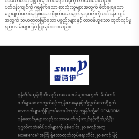
ဝင်သောဓာတုပစ္စည်းများ ဝင်ရောက်မှုကို တားဆီးပေးသည်။
ပတ်ဝန်းကျင်ကို ဂရုစိုက်သော စားသုံးသူများအတွက် စိတ်ချရသော
ရွေးချယ်မှုတစ်ခုဖြစ်သော စိုစွတ်သောမျက်နှာပုဝတ်ကို ပတ်ဝန်းကျင်
အတွက် သဟဇာတဖြစ်သော ပစ္စည်းများနှင့် တာဝန်ယူသော ထုတ်လုပ်မှု
နည်းလမ်းများဖြင့် ပြုလုပ်ထားသည်။
ရှန်ဟိုင်းဆုန်းရှီယီသည် ကလေးငယ်များအတွက်၊ မိတ်ကပ်
ဖယ်ရှားရေးအတွက်နှင့် ကျန်းမာရေးနှင့်ညီညွတ်သောစိုစွတ်
သောပဝါများကိုပြုလုပ်ပေးပါသည်။ ကျွန်ုပ်တို့၏ OEM/ODM
ဝန်ဆောင်မှုများသည် သဘာဝပတ်ဝန်းကျင်နှင့်ကိုက်ညီပြီး
ပုဂ္ဂလိကတံဆိပ်ပဝါများကို နှစ်ပေါင်း ၂၀ ကျော်အတွ
experience်အကြုံရှိသောထုတ်လုပ်ရေးလိုင်း ၂၀ ကျော်ဖြင့်