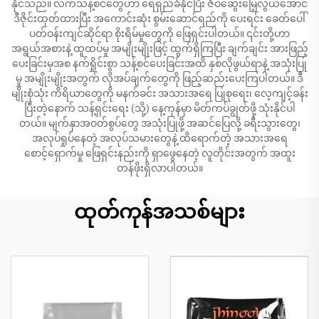
နိုင်သည်။ လက်သန့်စင်တွေဟာ ရေရှည်ခံနိုင်ပြီး ဇီဝဆွေးမြေ့လွယ်အောင်
ဒီဇိုင်းထုတ်ထားပြီး အကောင်းဆုံး စွမ်းဆောင်ရည်ကို ပေးရင်း ခေတ်ပေါ်
ပတ်ဝန်းကျင်ဆိုင်ရာ စိုးရိမ်မှုတွေကို ဖြေရှင်းပါတယ်။ ၎င်းတို့ဟာ
အရွယ်အစားနဲ့ ထူထပ်မှု အမျိုးမျိုးဖြင့် ထွက်ရှိကြပြီး ချက်ချင်း အားဖြည့်
ပေးခြင်းမှအစ နက်ရှိုင်းစွာ သန့်စင်ပေးခြင်းအထိ နှစ်လိုဖွယ်ရာနဲ့ အသုံးပြု
မှု အမျိုးမျိုးအတွက် လိုအပ်ချက်တွေကို ဖြည့်ဆည်းပေးကြပါတယ်။ ဒီ
မျိုးစုံသုံး ကိရိယာတွေကို မနက်ခင်း အသားအရေ ပြုစုရေး၊ လေ့ကျင့်ခန်း
ပြီးတဲ့နောက် သန့်ရှင်းရေး (သို့) နေ့ကုန်မှာ မိတ်ကပ်ချွတ်ဖို့ သုံးနိုင်ပါ
တယ်။ မျက်နှာအဝတ်စွပ်တွေ အသုံးပြုဖို့ အဆင်ပြေလို့ ခရီးသွားတွေ၊
အလုပ်ရှုပ်နေတဲ့ အလုပ်သမားတွေနဲ့ ထိရောက်တဲ့ အသားအရေ
စောင့်ရှောက်မှု ဖြေရှင်းနည်းကို ရှာဖွေနေတဲ့ လူတိုင်းအတွက် အထူး
တန်ဖိုးရှိလာပါတယ်။
ထုတ်ကုန်အသစ်များ