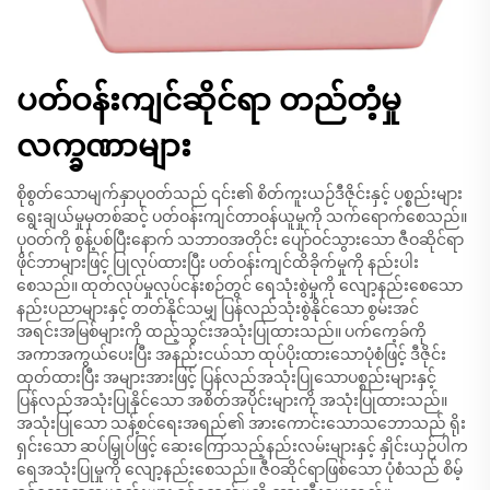
ပတ်ဝန်းကျင်ဆိုင်ရာ တည်တံ့မှု
လက္ခဏာများ
စိုစွတ်သောမျက်နှာပုဝတ်သည် ၎င်း၏ စိတ်ကူးယဉ်ဒီဇိုင်းနှင့် ပစ္စည်းများ
ရွေးချယ်မှုမှတစ်ဆင့် ပတ်ဝန်းကျင်တာဝန်ယူမှုကို သက်ရောက်စေသည်။
ပုဝတ်ကို စွန့်ပစ်ပြီးနောက် သဘာဝအတိုင်း ပျော်ဝင်သွားသော ဇီဝဆိုင်ရာ
ဖိုင်ဘာများဖြင့် ပြုလုပ်ထားပြီး ပတ်ဝန်းကျင်ထိခိုက်မှုကို နည်းပါး
စေသည်။ ထုတ်လုပ်မှုလုပ်ငန်းစဉ်တွင် ရေသုံးစွဲမှုကို လျော့နည်းစေသော
နည်းပညာများနှင့် တတ်နိုင်သမျှ ပြန်လည်သုံးစွဲနိုင်သော စွမ်းအင်
အရင်းအမြစ်များကို ထည့်သွင်းအသုံးပြုထားသည်။ ပက်ကေ့ခ်ကို
အကာအကွယ်ပေးပြီး အနည်းငယ်သာ ထုပ်ပိုးထားသောပုံစံဖြင့် ဒီဇိုင်း
ထုတ်ထားပြီး အများအားဖြင့် ပြန်လည်အသုံးပြုသောပစ္စည်းများနှင့်
ပြန်လည်အသုံးပြုနိုင်သော အစိတ်အပိုင်းများကို အသုံးပြုထားသည်။
အသုံးပြုသော သန့်စင်ရေးအရည်၏ အားကောင်းသောသဘောသည် ရိုး
ရှင်းသော ဆပ်မြှုပ်ဖြင့် ဆေးကြောသည့်နည်းလမ်းများနှင့် နှိုင်းယှဉ်ပါက
ရေအသုံးပြုမှုကို လျော့နည်းစေသည်။ ဇီဝဆိုင်ရာဖြစ်သော ပုံစံသည် စိမ့်