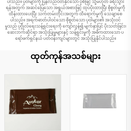
ပါသည်။ ပုဝါများကို ပြန်လည်ပိတ်နိုင်သော ပုံစံဖြင့် သို့မဟုတ် ခရီးသွား
ရန်အတွက် အဆင်ပြေသော အရွယ်အစားဖြင့် ထုပ်ပိုးထားပြီး စိုစွတ်မှုကို
ထိန်းထားပေးပြီး သက်တမ်းတိုင်းအတွက် ထိရောက်မှုကို သေချာစေ
ပါသည်။ အရက်ဓာတ်ပါဝင်သော စိုစွတ်သော ပုဝါများ၏ အသုံးဝင်
မှုသည် ပုဂ္ဂိုလ်ရေးသန့်ရှင်းရေးကို ကျော်လွန်၍ မျက်နှာပြင် ပိုးသတ်ခြင်း၊
ဆေးဘက်ဆိုင်ရာ အသုံးပြုမှုများနှင့် သန့်ရှင်းမှုကို အဓိကထားသော ပ
ရော်ဖက်ရှင်နယ် ပတ်ဝန်းကျင်များတွင် အသုံးပြုနိုင်ပါသည်။
ထုတ်ကုန်အသစ်များ