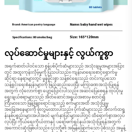
လုပ်ဆောင်မှုများနှင့် လွယ်ကူစွာ
အရက်ဓာတ်ပါဝင်သော စွန့်ပစ်ပိုက်ဆံများသည် အသုံးချမှုအများအပြား
တွင် အထူးကုန်းလှိမ့်မှုကို ပြသပါသည်။ ကျန်းမာရေးစောင့်ရှောက်မှု
ဆိုင်ရာ နေရာများတွင် မှုန်မှိုင်းစွာ သန့်စင်ရေးသည် တင်းကျပ်သော
သန့်ရှင်းရေးစံနှုန်းများကို ဖြည့်ဆည်းပေးပြီး မကြာခဏအသုံးပြုရန်
အတွက် လုံလောက်စွာ ပျော့ပြောင်းပါသည်။ အဆင်ပြေစေရန် ထုပ်ပိုးမှု
ရွေးချယ်စရာများသည် အိတ်ဆောင်အရွယ်အစားမှ စတင်၍
ကြီးမားသော ဖြန့်ဖြူးရောင်းချသည့် စက်များအထိ အသုံးပြုမှု
အခြေအနေများကို ဖုံးလွှမ်းထားပါသည်။ ပိုက်ဆံများသည် အီလက်ထရွ
န်းနစ်ပစ္စည်းများအပါအဝင် မျက်နှာပြင်များပေါ်တွင် ထိရောက်စွာအလုပ်
လုပ်ပြီး ကိုယ်ရေးကိုယ်တာနှင့် ပရော်ဖက်ရှင်နယ်အသုံးပြုရန်အတွက်
အကောင်းဆုံးဖြစ်ပါသည်။ ၎င်းတို့၏ အမြန်ခြောက်သော ပုံစံသည် အမှုန့်