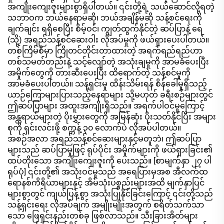
အကျိုးကျေးဇူးများစွာရှိပါတယ်။ ၎င်းတို့ရဲ့ သယ်ဆောင်လို့ရတဲ့
သဘာဝက ဘယ်နေရာမဆို၊ ဘယ်အချိန်မဆို သန့်စင်ရေးကို
ချက်ချင်း ရရှိစေပြီး စိမ့်ဝင်၊ ကျွတ်ထွက်နိုင်တဲ့ ဆပ်ပြာနဲ့ ရေ
(သို့) အရည်သန့်စင်ဆေးဝါး လိုအပ်မှုကို ဖယ်ရှားပေးပါတယ်။
တစ်ကြိမ်စီမှာ ကြိုတင်တိုင်းတာထားတဲ့ အရက်ရည်ရည်ဟာ
တစ်သမတ်တည်းနဲ့ သင့်လျော်တဲ့ အသုံးချမှုကို အာမခံပေးပြီး
အမှိုက်တွေကို တားဆီးပေးပြီး ထိရောက်တဲ့ သန့်စင်မှုကို
အာမခံပေးပါတယ်။ သန့်ရှင်းမှု ထိန်းသိမ်းရန် စိန်ခေါ်မှုရှိသည့်
ယာဉ်ကြောများပြားသည့်နေရာများ သို့မဟုတ် ခရီးစဉ်များတွင်
ဤဆပ်ပြာများ အထူးအကျိုးရှိသည်။ အရက်ပါဝင်မှုကြောင့်
အန္တရာယ်များတဲ့ ပိုးမွှားတွေကို အမြန်ဆုံး ပိုးသတ်နိုင်ပြီး အများ
စုကို ရှင်းလင်းဖို့ စက္ကန့် ၃၀ လောက်ပဲ လိုအပ်ပါတယ်။
အစဉ်အလာ အရည်သန့်စင်ဆေးများနှင့်မတူဘဲ၊ ဤဆပ်ပြာ
များသည် ဆပ်ပြာမှုဖြင့် ရုပ်ပိုင်း အမှိုက်များကို ဖယ်ရှားခြင်း၏
ထပ်တိုးသော အကျိုးကျေးဇူးကို ပေးသည်။ [စာမျက်နှာ ၂၇ ပါ
ရုပ်ပုံ] ၎င်းတို့၏ အသုံးဝင်မှုသည် အရေပြားမှအစ အီလက်ထ
ရောနစ်ကိရိယာများနှင့် အိမ်သုံးပစ္စည်းများအထိ မျက်နှာပြင်
များစွာတွင် ကျယ်ပြန့်စွာ အသုံးပြုနိုင်ခြင်းကြောင့် ၎င်းတို့သည်
သန့်ရှင်းရေး လိုအပ်ချက် အမျိုးမျိုးအတွက် စရိတ်သက်သာ
သော ဖြေရှင်းနည်းတစ်ခု ဖြစ်လာသည်။ သီးခြားအိတ်များ