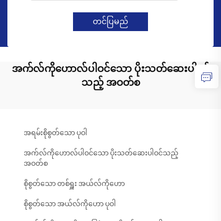
တင်ပြမည်
အက်လ်ကိုဟောလ်ပါဝင်သော ပိုးသတ်ဆေးပါဝင်
သည့် အဝတ်စ
အရမ်းစိုစွတ်သော ပုဝါ
အက်လ်ကိုဟောလ်ပါဝင်သော ပိုးသတ်ဆေးပါဝင်သည့်
အဝတ်စ
စိုစွတ်သော တစ်ရှူး အယ်လ်ကိုဟော
စိုစွတ်သော အယ်လ်ကိုဟော ပုဝါ