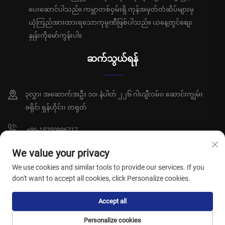
ပေးဆောင်ပါသည်။ ကမ္ဘာတစ်ဝှမ်းရှိ ကုန်အမှတ်တံဆိပ်များမှ
ယုံကြည်အားထားရသောကုမ္ပဏီဖြစ်ပါသည်။ ယနေ့တွင်စျေး
နှုန်းကိုမော်ကွန်းပါ။
ဆက်သွယ်ရန်
၃လွှာ၊ အဆောက်အဦး ၁၀၊ နံပါတ် ၂၂၆ ဂါးဂျီလမ်း၊ ဆောင်းကျွမ်း
ခရိုင်၊ ရှန်ဟိုင်း၊ တရုတ်
+86-15250996717
[email protected]
We value your privacy
We use cookies and similar tools to provide our services. If you
don't want to accept all cookies, click Personalize cookies.
မူပိုင်ခွင့် © ရှန်ဟိုင်း ဆွန်းရှီယီ ကျန်းမာရေးထုတ်ကုန်များကုမ္ပဏီလီမိတက်၊ မူပိုင်ခွင့်
Accept all
များ ကုန်ဆုံးပါသည်။
လုံခြုံရေးမူဝါဒ
Personalize cookies