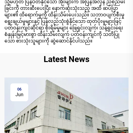
သို့မဟုတ် ပြန်ပိတ်နိုင်သော အိုးများက အပြန်အလှန် ညစ်ညမ်း
ခြင်းကို တားဆီးပေးပြီး နောက်ဆုံးသုံးသည့် အထိ ဆပ်ပြာ
များ၏ ထိရောက်မှုကို ထိန်းသိမ်းပေးသည်။ သဘာဝပျက်စီးမှု
ရွေးချယ်မှုများနှင့် ပြန်လည်သုံးစွဲနိုင်သော ထုတ်ပိုးမှုများဖြင့်
ပတ်ဝန်းကျင်ဆိုင်ရာ စိုးရိမ်မှုများ ဖြေရှင်းလျက်၊ သန့်ရှင်းရေး
စံနှုန်းမြင့်မားစွာ ထိန်းသိမ်းလျက် ပတ်ဝန်းကျင်ကို သတိပြု
သော စားသုံးသူများကို ဆွဲဆောင်နိုင်ပါသည်။
Latest News
06
Jun