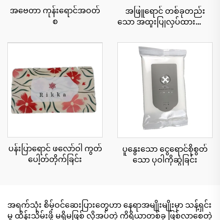
အဗေတာ ကုန်းရောင်အဝတ်
အဖြူရောင် တစ်ခုတည်း
စ
သော အထူးပြုလုပ်ထားသော
အဝတ်စ
ပန်းပြာရောင် ဖလော်ဝါ ကွတ်
ပူနွေးသော ငွေရောင်စိုစွတ်
ပေါ့တ်တိုက်ခြင်း
သော ပုဝါကိုဆွဲခြင်း
အရက်သုံး စိမ့်ဝင်ဆေးပြားတွေဟာ နေရာအမျိုးမျိုးမှာ သန့်ရှင်း
မှု ထိန်းသိမ်းဖို့ မရှိမဖြစ် လိုအပ်တဲ့ ကိရိယာတစ်ခု ဖြစ်လာစေတဲ့