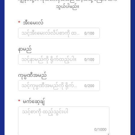
သွယ်ပါမည်။
အီးမေးလ်
0/100
နာမည်
0/100
ကုမ္ပဏီအမည်
0/200
မက်ဆေ့ချ်
0/1000