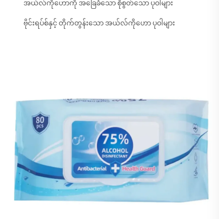
အယ်လ်ကိုဟောကို အခြေခံသော စိုစွတ်သော ပုဝါများ
ဗိုင်းရပ်စ်နှင့် တိုက်တွန်းသော အယ်လ်ကိုဟော ပုဝါများ