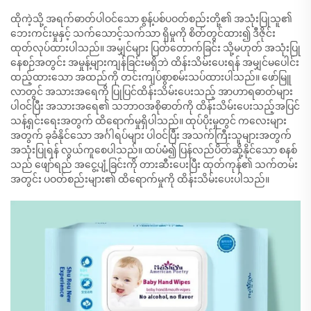
ထိုကဲ့သို့ အရက်ဓာတ်ပါဝင်သော စွန့်ပစ်ပဝတ်စည်းတို့၏ အသုံးပြုသူ၏
ဘေးကင်းမှုနှင့် သက်သောင့်သက်သာ ရှိမှုကို စိတ်တွင်ထား၍ ဒီဇိုင်း
ထုတ်လုပ်ထားပါသည်။ အမျှင်များ ပြတ်တောက်ခြင်း သို့မဟုတ် အသုံးပြု
နေစဉ်အတွင်း အမှုန့်များကျန်ခြင်းမရှိဘဲ ထိန်းသိမ်းပေးရန် အမျှင်မပေါင်း
ထည့်ထားသော အထည်ကို တင်းကျပ်စွာစမ်းသပ်ထားပါသည်။ ဖော်မြူ
လာတွင် အသားအရေကို ပြုပြင်ထိန်းသိမ်းပေးသည့် အာဟာရဓာတ်များ
ပါဝင်ပြီး အသားအရေ၏ သဘာဝအစိုဓာတ်ကို ထိန်းသိမ်းပေးသည့်အပြင်
သန့်ရှင်းရေးအတွက် ထိရောက်မှုရှိပါသည်။ ထုပ်ပိုးမှုတွင် ကလေးများ
အတွက် ခုခံနိုင်သော အင်္ဂါရပ်များ ပါဝင်ပြီး အသက်ကြီးသူများအတွက်
အသုံးပြုရန် လွယ်ကူစေပါသည်။ ထပ်မံ၍ ပြန်လည်ပိတ်ဆို့နိုင်သော စနစ်
သည် ဖျော်ရည် အငွေ့ပျံ့ခြင်းကို တားဆီးပေးပြီး ထုတ်ကုန်၏ သက်တမ်း
အတွင်း ပဝတ်စည်းများ၏ ထိရောက်မှုကို ထိန်းသိမ်းပေးပါသည်။