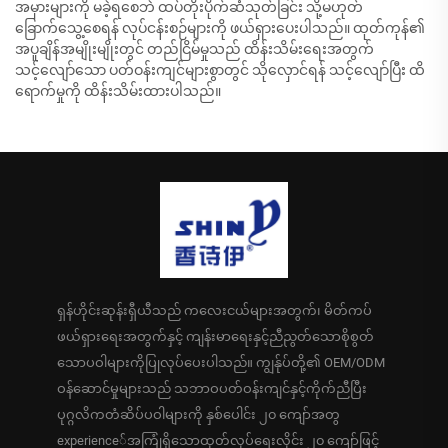
အမှားများကို မခဲ့ရစေဘဲ ထပ်တိုးပိုက်ဆံသုတ်ခြင်း သို့မဟုတ်
ခြောက်သွေ့စေရန် လုပ်ငန်းစဉ်များကို ဖယ်ရှားပေးပါသည်။ ထုတ်ကုန်၏
အပူချိန်အမျိုးမျိုးတွင် တည်ငြိမ်မှုသည် ထိန်းသိမ်းရေးအတွက်
သင့်လျော်သော ပတ်ဝန်းကျင်များစွာတွင် သိုလှောင်ရန် သင့်လျော်ပြီး ထိ
ရောက်မှုကို ထိန်းသိမ်းထားပါသည်။
ရှန်ဟိုင်းဆုန်းရှီယီသည် ကလေးငယ်များအတွက်၊ မိတ်ကပ်
ဖယ်ရှားရေးအတွက်နှင့် ကျန်းမာရေးနှင့်ညီညွတ်သောစိုစွတ်
သောပဝါများကိုပြုလုပ်ပေးပါသည်။ ကျွန်ုပ်တို့၏ OEM/ODM
ဝန်ဆောင်မှုများသည် သဘာဝပတ်ဝန်းကျင်နှင့်ကိုက်ညီပြီး
ပုဂ္ဂလိကတံဆိပ်ပဝါများကို နှစ်ပေါင်း ၂၀ ကျော်အတွ
experience်အကြုံရှိသောထုတ်လုပ်ရေးလိုင်း ၂၀ ကျော်ဖြင့်