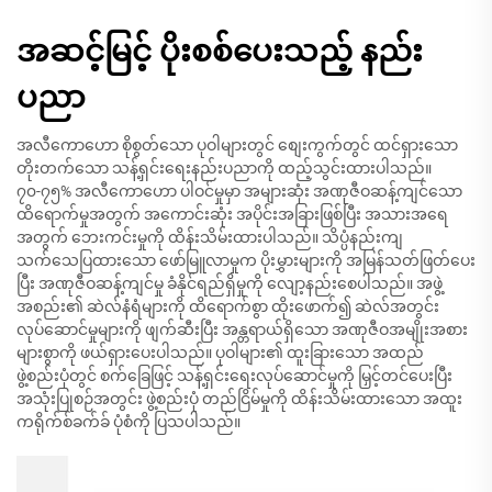
အဆင့်မြင့် ပိုးစစ်ပေးသည့် နည်း
ပညာ
အလီကောဟော စိုစွတ်သော ပုဝါများတွင် စျေးကွက်တွင် ထင်ရှားသော
တိုးတက်သော သန့်ရှင်းရေးနည်းပညာကို ထည့်သွင်းထားပါသည်။
၇၀-၇၅% အလီကောဟော ပါဝင်မှုမှာ အများဆုံး အဏုဇီဝဆန့်ကျင်သော
ထိရောက်မှုအတွက် အကောင်းဆုံး အပိုင်းအခြားဖြစ်ပြီး အသားအရေ
အတွက် ဘေးကင်းမှုကို ထိန်းသိမ်းထားပါသည်။ သိပ္ပံနည်းကျ
သက်သေပြထားသော ဖော်မြူလာမှုက ပိုးမွှားများကို အမြန်သတ်ဖြတ်ပေး
ပြီး အဏုဇီဝဆန့်ကျင်မှု ခံနိုင်ရည်ရှိမှုကို လျော့နည်းစေပါသည်။ အဖွဲ့
အစည်း၏ ဆဲလ်နံရံများကို ထိရောက်စွာ ထိုးဖောက်၍ ဆဲလ်အတွင်း
လုပ်ဆောင်မှုများကို ဖျက်ဆီးပြီး အန္တရာယ်ရှိသော အဏုဇီဝအမျိုးအစား
များစွာကို ဖယ်ရှားပေးပါသည်။ ပုဝါများ၏ ထူးခြားသော အထည်
ဖွဲ့စည်းပုံတွင် စက်ခြေဖြင့် သန့်ရှင်းရေးလုပ်ဆောင်မှုကို မြှင့်တင်ပေးပြီး
အသုံးပြုစဉ်အတွင်း ဖွဲ့စည်းပုံ တည်ငြိမ်မှုကို ထိန်းသိမ်းထားသော အထူး
ကရိုက်စ်ခက်ခ် ပုံစံကို ပြသပါသည်။