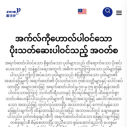
MY
အက်လ်ကိုဟောလ်ပါဝင်သော
ပိုးသတ်ဆေးပါဝင်သည့် အဝတ်စ
အရက်ဓာတ်ပါဝင်သော စိုစွတ်သော ပုဝါများသည် ထိရောက်သော ပိုးစင်း
ပေးသော နှင့် သန့်ရှင်းရေးအတွက် အဓိက ကျော်ကြားသော ပုဝါများဖြစ်
ပါသည်။ ဤလိုအပ်သော ပုဝါများသည် စံပြစိုစွတ်သော ပုဝါများ၏
အဆင်ပြေမှုကို အရက်ဓာတ်၏ ပိုးသတ်သော ဂုဏ်သတ္တိများနှင့် ပေါင်းစပ်
ထားပြီး အများအားဖြင့် အရက်ဓာတ်ပါဝင်မှု ၇၀ မှ ၇၅ ရာခိုင်နှုန်းအထိ
ပါဝင်သောကြောင့် ဘက်တီးရီးယားနှင့် ဗိုင်းရပ်စ်များကို ထိရောက်စွာ
သတ်ပစ်ပေးနိုင်ပါသည်။ ပုဝါများကို အရည်အသွေးမြင့် မပေါင်းစပ်ထား
သော အထည်ဖြင့် ထုတ်လုပ်ထားပြီး အသားတင်နှင့် ကောင်းမွန်သော
ဖြေရှင်းချက်ကို ထိန်းထားနိုင်သည့်အပြင် အသားပေါ်တွင် ချောမွေ့စေ
ပါသည်။ ပုဝါတစ်ခုချင်းစီကို အရက်ဓာတ်ပါဝင်သော ဖြေရှင်းချက်ဖြင့်
တစ်ခုချင်းစီ စိမ့်စေထားပြီး တူညီသော စွမ်းဆောင်ရည်ကို ပေးစွမ်း