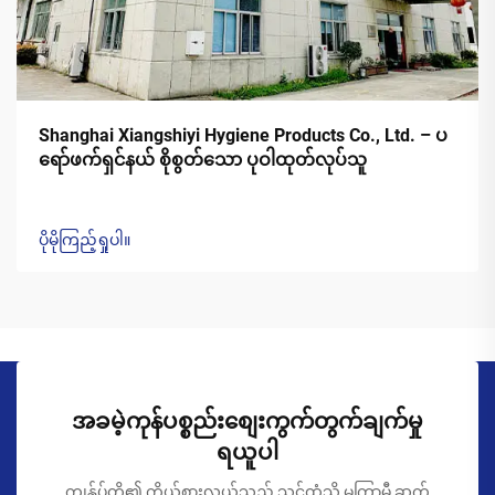
Shanghai Xiangshiyi Hygiene Products Co., Ltd. – ပ
ရော်ဖက်ရှင်နယ် စိုစွတ်သော ပုဝါထုတ်လုပ်သူ
ပိုမိုကြည့်ရှုပါ။
အခမဲ့ကုန်ပစ္စည်းစျေးကွက်တွက်ချက်မှု
ရယူပါ
ကျွန်ုပ်တို့၏ ကိုယ်စားလှယ်သည် သင့်ထံသို့ မကြာမီ ဆက်