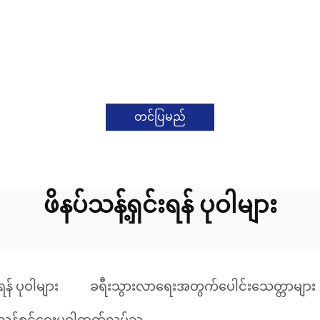
တင်ပြမည်
ဖိနပ်သန့်ရှင်းရန် ပုဝါများ
ရန် ပုဝါများ
ခရီးသွားလာရေးအတွက်ပေါင်းသေတ္တာများ
်သန့်စင်ရေးပုဝါထုတ်လုပ်သူ