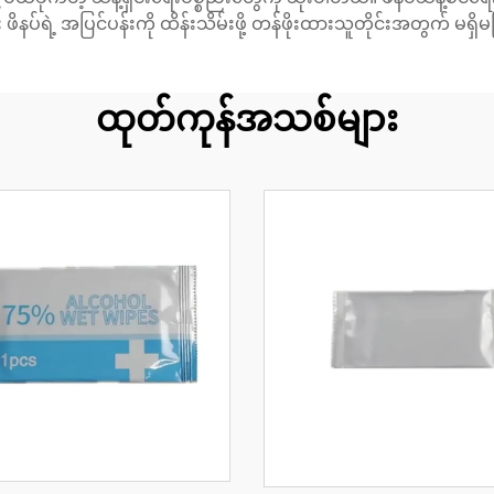
ဖိနပ်ရဲ့ အပြင်ပန်းကို ထိန်းသိမ်းဖို့ တန်ဖိုးထားသူတိုင်းအတွက် မရ
ထုတ်ကုန်အသစ်များ