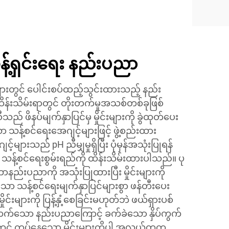
န့်ရှင်းရေး နည်းပညာ
ျားတွင် ပေါင်းစပ်ထည့်သွင်းထားသည့် နည်း
ိန်းသိမ်းရာတွင် တိုးတက်မှုအသစ်တစ်ခုဖြစ်
ည် ဖိနပ်မျက်နှာပြင်မှ မှိုင်းများကို ခွဲထုတ်ပေး
သန့်စင်ရေးအေဂျင့်များဖြင့် ဖွဲ့စည်းထား
များသည် pH ညီမျှမှုရှိပြီး ပုံမှန်အသုံးပြုရန်
့်စင်ရေးစွမ်းရည်ကို ထိန်းသိမ်းထားပါသည်။ ပု
ဘာနည်းပညာကို အသုံးပြုထားပြီး မှိုင်းများကို
ာ သန့်စင်ရေးမျက်နှာပြင်များစွာ ဖန်တီးပေး
ိုင်းများကို ပြန့်နှံ့စေခြင်းမဟုတ်ဘဲ ဖယ်ရှားပစ်
တက်သော နည်းပညာကြောင့် ခက်ခဲသော နှိပ်ကွက်
ြင်တွင် ကပ်နေသော မှိုင်းများကိုပါ အလွယ်တကူ