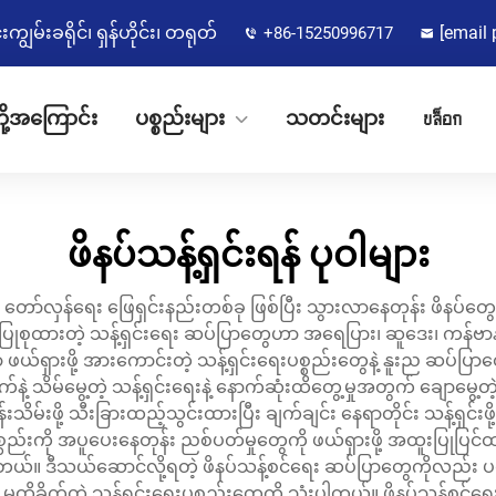
မ်းခရိုင်၊ ရှန်ဟိုင်း၊ တရုတ်
[email 
+86-15250996717
ို့အကြောင်း
ပစ္စည်းများ
သတင်းများ
บล็อก
ဖိနပ်သန့်ရှင်းရန် ပုဝါများ
တော်လှန်ရေး ဖြေရှင်းနည်းတစ်ခု ဖြစ်ပြီး သွားလာနေတုန်း ဖိနပ်တွေကို မွမ
ပြုစုထားတဲ့ သန့်ရှင်းရေး ဆပ်ပြာတွေဟာ အရေပြား၊ ဆူဒေး၊ ကန်ဗာ
ာ ဖယ်ရှားဖို့ အားကောင်းတဲ့ သန့်ရှင်းရေးပစ္စည်းတွေနဲ့ နူးည ဆပ်ပ
က်နဲ့ သိမ်မွေ့တဲ့ သန့်ရှင်းရေးနဲ့ နောက်ဆုံးထိတွေ့မှုအတွက် ချောမ
ို ထိန်းသိမ်းဖို့ သီးခြားထည့်သွင်းထားပြီး ချက်ချင်း နေရာတိုင်း သန့်ရှင်းဖို
းကို အပူပေးနေတုန်း ညစ်ပတ်မှုတွေကို ဖယ်ရှားဖို့ အထူးပြုပြင်ထားပြ
။ ဒီသယ်ဆောင်လို့ရတဲ့ ဖိနပ်သန့်စင်ရေး ဆပ်ပြာတွေကိုလည်း ပတ်ဝန်းက
ဲ့ မထိခိုက်တဲ့ သန့်ရှင်းရေးပစ္စည်းတွေကို သုံးပါတယ်။ ဖိနပ်သန့်စ