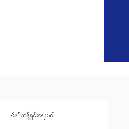
ဖိနပ်သန့်ရှင်းရေးပဝါ