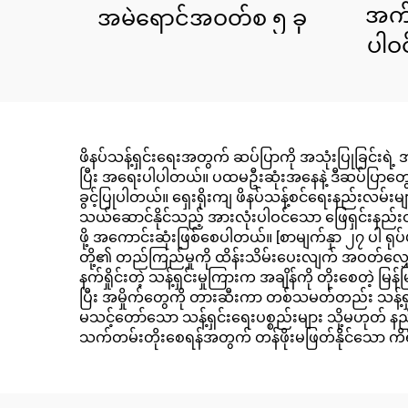
အက်
အမဲရောင်အဝတ်စ ၅ ခု
ပါဝ
ဖိနပ်သန့်ရှင်းရေးအတွက် ဆပ်ပြာကို အသုံးပြုခြင်းရဲ့
ပြီး အရေးပါပါတယ်။ ပထမဦးဆုံးအနေနဲ့ ဒီဆပ်ပြာတွေဟာ မနှ
ခွင့်ပြုပါတယ်။ ရှေးရိုးကျ ဖိနပ်သန့်စင်ရေးနည်းလမ်
သယ်ဆောင်နိုင်သည့် အားလုံးပါဝင်သော ဖြေရှင်းနည်းတစ်
ဖို့ အကောင်းဆုံးဖြစ်စေပါတယ်။ [စာမျက်နှာ ၂၇ ပါ ရု
တို့၏ တည်ကြည်မှုကို ထိန်းသိမ်းပေးလျက် အဝတ်လျှ
နက်ရှိုင်းတဲ့ သန့်ရှင်းမှုကြားက အချိန်ကို တိုးစေတဲ့ မြ
ပြီး အမှိုက်တွေကို တားဆီးကာ တစ်သမတ်တည်း သန့်ရှင
မသင့်တော်သော သန့်ရှင်းရေးပစ္စည်းများ သို့မဟုတ် နည်း
သက်တမ်းတိုးစေရန်အတွက် တန်ဖိုးမဖြတ်နိုင်သော ကိရိယာ