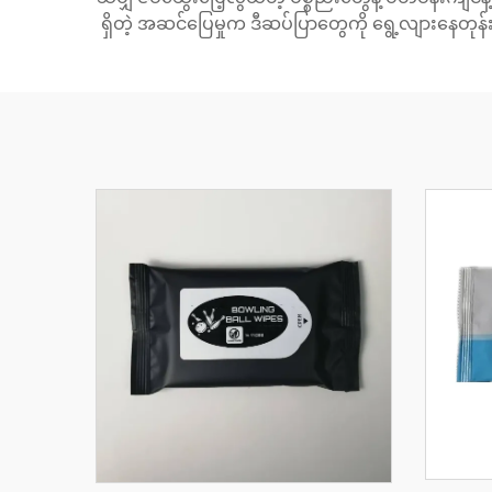
ရှိတဲ့ အဆင်ပြေမှုက ဒီဆပ်ပြာတွေကို ရွေ့လျားနေတုန်း 