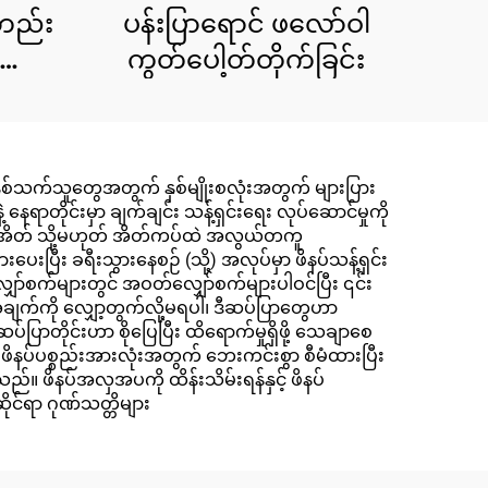
တည်း
ပန်းပြာရောင် ဖလော်ဝါ
်ထား
ကွတ်ပေါ့တ်တိုက်ခြင်း
ု နှစ်သက်သူတွေအတွက် နှစ်မျိုးစလုံးအတွက် များပြား
ေရာတိုင်းမှာ ချက်ချင်း သန့်ရှင်းရေး လုပ်ဆောင်မှုကို
းသည် အိတ် သို့မဟုတ် အိတ်ကပ်ထဲ အလွယ်တကူ
ပြီး ခရီးသွားနေစဉ် (သို့) အလုပ်မှာ ဖိနပ်သန့်ရှင်း
ှော်စက်များတွင် အဝတ်လျှော်စက်များပါဝင်ပြီး ၎င်း
က်ကို လျှော့တွက်လို့မရပါ၊ ဒီဆပ်ပြာတွေဟာ
 ဆပ်ပြာတိုင်းဟာ စိုပြေပြီး ထိရောက်မှုရှိဖို့ သေချာစေ
ဖိနပ်ပစ္စည်းအားလုံးအတွက် ဘေးကင်းစွာ စီမံထားပြီး
သည်။ ဖိနပ်အလှအပကို ထိန်းသိမ်းရန်နှင့် ဖိနပ်
ုင်ရာ ဂုဏ်သတ္တိများ