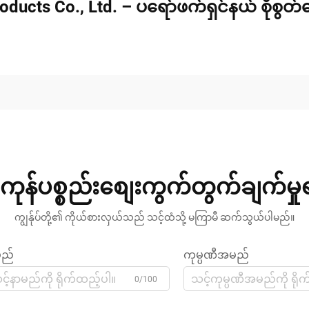
oducts Co., Ltd. – ပရော်ဖက်ရှင်နယ် စိုစွတ
ကုန်ပစ္စည်းစျေးကွက်တွက်ချက်မှ
ကျွန်ုပ်တို့၏ ကိုယ်စားလှယ်သည် သင့်ထံသို့ မကြာမီ ဆက်သွယ်ပါမည်။
မည်
ကုမ္ပဏီအမည်
0/100