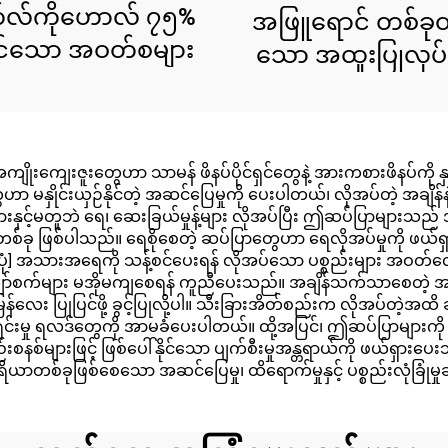
လ်ကိုဟောလ် ၇၅%
အဖြူရောင် တစ်ခု
င်သော အဝတ်စများ
သော အထူးပြုလုပ
သော အဝတ်စ
 အကျိုးကျေးဇူးတွေဟာ သာမန် ဖိနပ်ပိုင်ရှင်တွေနဲ့ အားကစားဖိနပ်ကိ
ိုင်းယှဉ်နိုင်တဲ့ အဆင်ပြေမှုကို ပေးပါတယ်၊ လိုအပ်တဲ့ အချိန်နဲ့ န
းများနှင့်မတူဘဲ ရေ၊ ဆေးခြယ်မှုန့်များ လိုအပ်ပြီး ဤဆပ်ပြာမျာ
ခု ဖြစ်ပါသည်။ ရေစိုစေတဲ့ ဆပ်ပြာတွေဟာ ရေလိုအပ်မှုကို ဖယ်ရှားပေး
ပ်ပုံ] အသားအရေကို သန့်စင်ပေးရန် လိုအပ်သော ပစ္စည်းများ အဝတ်လျ
ော်စက်များ မအိုမကျစေရန် ကူညီပေးသည်။ အချိန်သက်သာစေတဲ့ အချ
န်မြန်လေး ပြုပြင်ဖို့ ခွင့်ပြုလို့ပါ။ သီးခြားအိတ်စည်းက လိုအပ်တဲ့အထိ
်းမှု ရလဒ်တွေကို အာမခံပေးပါတယ်။ ထို့အပြင်၊ ဤဆပ်ပြာများကို 
စနစ်များဖြင့် ဖြစ်ပေါ်နိုင်သော ပျက်စီးမှုအန္တရာယ်ကို ဖယ်ရှားပေး
တစ်ခုဖြစ်စေသော အဆင်ပြေမှု၊ ထိရောက်မှုနှင့် ပစ္စည်းလုံခြုံမှုဆိ