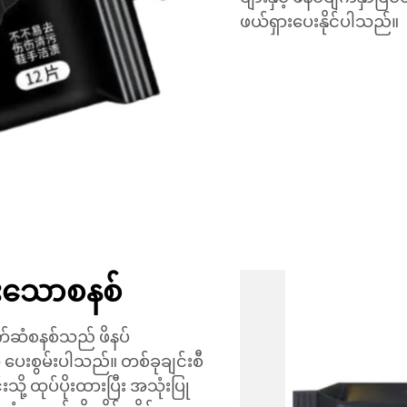
ဖယ်ရှားပေးနိုင်ပါသည်။
းသောစနစ်
ုက်ဆံစနစ်သည် ဖိနပ်
 ပေးစွမ်းပါသည်။ တစ်ခုချင်းစီ
ု့ ထုပ်ပိုးထားပြီး အသုံးပြု