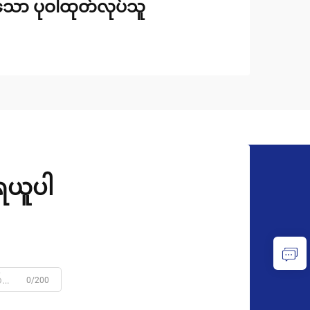
်သော ပုဝါထုတ်လုပ်သူ
ုရယူပါ
0/200