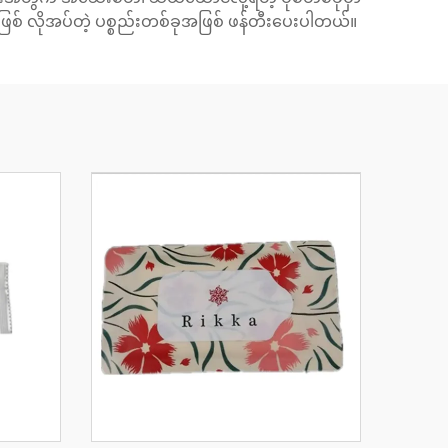
ှိမဖြစ် လိုအပ်တဲ့ ပစ္စည်းတစ်ခုအဖြစ် ဖန်တီးပေးပါတယ်။