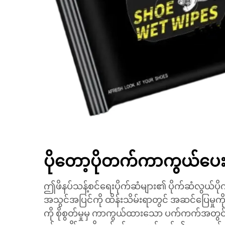
ပိုတော့ပိုတက်ကာကွယ်ပေ
ဤဖိနပ်သန့်စင်ရေးပိုက်ဆံများ၏ ပိုက်ဆံလွယ်ပိ
အသွင်အပြင်ကို ထိန်းသိမ်းရာတွင် အဆင်ပြေမှုကို
ကို စိုစွတ်မှုမှ ကာကွယ်ထားသော ပက်ကက်အတွင်းသိ