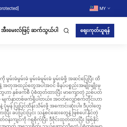
protected]
MY
အီးမေးလ်ဖြင့် ဆက်သွယ်ပါ
ဈေးကုတ်ယူရန်
်းမံမွမ်းမံ မွမ်းမံမွမ်းမံ မွမ်းမံဖို့ အဆင်ပြေပြီး ထိ
နဲ့ အတုအထည်တွေအပါအဝင် ဖိနပ်ပစ္စည်းအမျိုးမျိုးမှ
ြာတွေဟာ နှစ်ဖက်စီ ပုံစံထုတ်ထားပြီး မာကျောတဲ့ ညစ်ပတ်
ွေ့တဲ့ မျက်နှာတစ်ဖက်ရှိပါတယ်။ အဝတ်လျှော်စက်တိုင်းဟာ
့နဲ့ ပုံမှန် ပြုပြင်ထိန်းသိမ်းဖို့ အကောင်းဆုံးပါ။ ဒီပုဝါတွေ
ီး ခပ်ပြင်းပြင်း သန့်စင်ဆေးတွေနဲ့ ဖြစ်ပေါ်နိုင်တဲ့
ျင်ကို ဂရုစိုက်ပြီး ဒီဇိုင်းထုတ်ထားပြီး ဖြစ်နိုင်
င်ရေးအတွက် အသေးစိတ်၊ သယ်ဆောင်လို့ရတဲ့ ပုံစံတစ်ခုမှာ