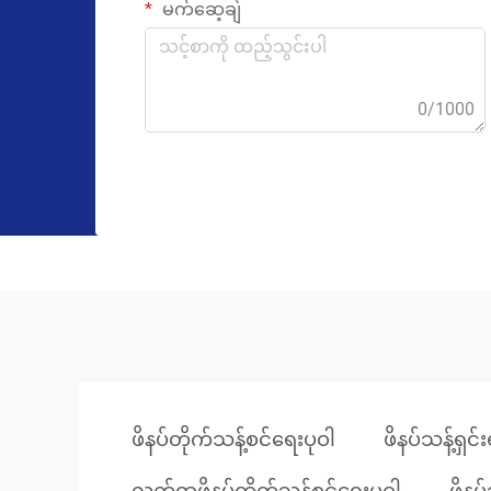
မက်ဆေ့ချ်
0/1000
ဖိနပ်တိုက်သန့်စင်ရေးပုဝါ
ဖိနပ်သန့်ရှင်း
လက်ရာဖိနပ်တိုက်သန့်စင်ရေးပုဝါ
ဖိနပ