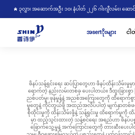
၃လွှာ၊ အဆောက်အဦး ၁၀၊ နံပါတ် ၂၂၆ ဂါးဂျီလမ်း၊ ဆောင်းကျွ
အsertိုးများ
ငါတ
ဖိနပ်သန့်ရှင်းရေး ဆပ်ပြာတွေဟာ ဖိနပ်ထိန်းသိမ်းမှုမှာ 
ရောက်တဲ့ နည်းလမ်းတစ်ခု ပေးပါတယ်။ ဒီထူးခြားစွာ 
ညစ်ပတ်မှု၊ ဖုန်မှုန့်နဲ့ အညစ်အကြေးတွေကို ထိရောက်စွ
မှုတွေနဲ့ ကိုင်တွယ်ဖို့ အထည်အလိပ်ပါတဲ့ မျက်နှာတစ်ဖ
စိုထိုင်းမှုကို ထိန်းသိမ်းဖို့နဲ့ သန့်ရှင်းမှု ထိရောက်မှုက
မှာ ထည့်သွင်းထားတဲ့ သန့်စင်ရေး အရည်ဟာ ဖိနပ်ပစ္စည်
ခြောက်သွေ့မှုနဲ့ အက်ကြောင်းတွေကို တားဆီးပေးပါတယ်
သမျှ ဇီဝဆွေးမြေ့လွယ်တဲ့ ပစ္စည်းတွေနဲ့ ပတ်ဝန်းကျင်န