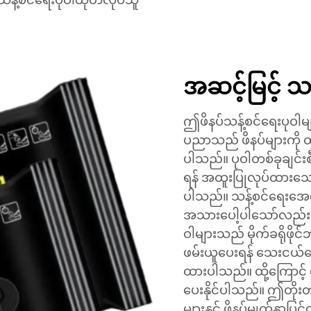
အဆင့်မြင့် သ
ဤဖိနပ်သန့်စင်ရေးပုဝါမ
ပညာသည် ဖိနပ်များကို ထ
ပါသည်။ ပုဝါတစ်ခုချင်းစီသ
ရန် အထူးပြုလုပ်ထားသော 
ပါသည်။ သန့်စင်ရေးအေဂျင့်
အသားပေါ့ပါသော်လည်း သန
ဝါများသည် မိုက်ခရိုဖိုင်
ဖမ်းယူပေးရန် သေးငယ်သေ
ထားပါသည်။ ထို့ကြောင့် မှ
ပေးနိုင်ပါသည်။ ဤတိုး
များနှင့် ဖိနပ်မျက်နှာပ