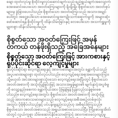
ချော ထုတ်လုပ်မှု စိုထိုင်းမှုလုပ်ဆောင်ချက်သည် ရည်ရွယ်ချက်အလျောက်
အေးမောင်းပေးသော အဝတ်ကြေးများကို ရိုးရိုးရိုး စိုစွတ်သော အဝတ်စုပ်
များမှ ခွဲခြားပေးပါသည်။ စိုစွတ်သော အဝတ်ကြေးသည် အသားအမျှင်
ပေါ်တွင် အငွေ့ပေါ်သော အေးမောင်းမှုအကျိုးသက်ရောက်မှုကို အများဆုံး
ဖော်ဆောင်ရန် စိုထိုင်းမှုကို ထိန်းသိမ်းခြင်းနှင့် လေပေါ်သော အသက်ရှူမှုကို
မျှတစွာ ထိန်းသိမ်းရပါမည်။
စိုစွတ်သော အဝတ်ကြေးဖြင့် အမှန်
တကယ် တန်ဖိုးရှိသည့် အခြေအနေများ
စိုစွတ်သော အဝတ်ကြေးဖြင့် အားကစားနှင့်
ရုပ်ပိုင်းဆိုင်ရာ လေ့ကျင့်မှုများ
ရုပ်ပိုင်းဆိုင်ရာ လေ့ကျင့်ရေးနှင့် အားကစားများအတွင်း ခန္တာကိုယ်သည်
အပူပမာဏများစွာ ထုတ်လုပ်ပါသည်။ လေ့ကျင့်ရေးအစုအဝေးများကြား
သို့မဟုတ် အင်အားများစွာသုံးသော လေ့ကျင့်ရေးအပြီးတွင် စိုစွတ်သော
အဝတ်အစားကို အသုံးပြုခြင်းဖြင့် အသားအမှုန်များ၏ မျက်နှာပုံအပူခံမှု
ကို လျော့နည်းစေကာ ခန္တာကိုယ်အား ပိုမြန်မြန် ပြန်လည်သန်စွမ်းစေ
ပါသည်။ လေ့ကျင့်ရေးအတွင်း စိုစွတ်သော အဝတ်အစားကို အသုံးပြု
သည့် အားကစားသမားများသည် လေ့ကျင့်ရေးအစီအစဥ်တစ်ခုလုံး
အတွင်း ပိုမိုစိုပ်ပါသည်နှင့် ပင်ပန်းမှုနည်းသည်ဟု အစီရင်ခံကြသည်။
စိုစွတ်သော အဝတ်အစားသည် အရွယ်အစားသေးငယ်ပြီး ကြိုးစားမှုအိတ်
ထဲတွင် လွယ်ကူစွာ သိမ်းဆောင်နိုင်သောကြောင့် အားကစားလေ့ကျင့်မှု