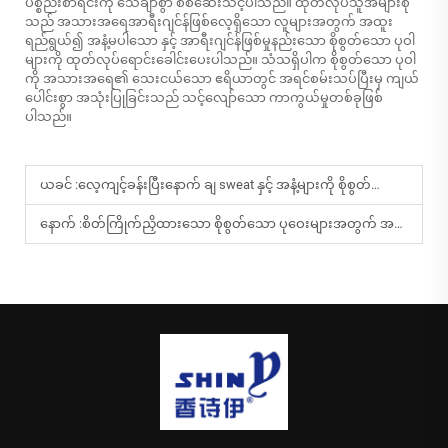
ပစ္စည်းစာရင်းကို သေချာစွာ စစ်ဆေးသင့်ပါသည်။ ထုတ်လုပ်သူအများစု
သည် အသားအရေအာရီးဂျင်န်ဖြစ်လေ့ရှိသော လူများအတွက် အထူး
ရည်ရွယ်၍ အနံ့မပါသော နှင့် အာရီးဂျင်န်ဖြစ်မှုနည်းသော စိုစွတ်သော ပုဝါ
များကို ထုတ်လုပ်ရောင်းခေါင်းပေးပါသည်။ သံသရှိပါက စိုစွတ်သော ပုဝါ
ကို အသားအရေ၏ သေးငယ်သော ဧရိယာတွင် အရင်စမ်းသပ်ပြီးမှ ကျယ်
ပေါင်းစွာ အသုံးပြုခြင်းသည် သင့်လျော်သော ကာကွယ်မှုတစ်ခုဖြစ်
ပါသည်။
ယခင် :
လေ့ကျင့်ခန်းပြီးနောက် ချ sweat နှင့် အနံ့များကို စိုစွတ်သော ပုဝ်ကြေးမှုန်များဖြင့် ထိရောက်စွာ ဖယ်ရှားနိုင်ပါသလား။
နောက် :
စိတ်ကြိုက်ညှိထားသော စိုစွတ်သော ပုဝေးများအတွက် အသုံးများသော ကုန်သွယ်ရေးဆိုင်ရာ အသုံးပုံများမှာ အဘယ်နည်း။