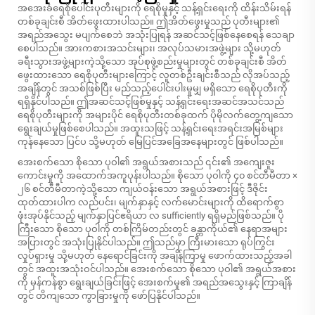
အအေးခံရေစိုပေါင်းပုတီးများကို ရေစိုမှုနှင့် သန့်ရှင်းရေးကို ထိန်းသိမ်းရန်
တစ်ခုချင်းစီ အိတ်ဖွေးထားပါသည်။ ဤအိတ်ဖွေးမှုသည် ပုတီးများ၏
အရည်အသွေး မပျက်စေဘဲ အသုံးပြုရန် အဆင်သင့်ဖြစ်နေစေရန် သေချာ
စေပါသည်။ အားကစားအသင်းများ၊ အလုပ်သမားအဖွဲ့များ သို့မဟုတ်
ခရီးသွားအဖွဲ့များကဲ့သို့သော အုပ်စုဖွဲ့စည်းမှုများတွင် တစ်ခုချင်းစီ အိတ်
ဖွေးထားသော ရေစိုပုတီးများကြောင့် လူတစ်ဦးချင်းစီသည် လိုအပ်သည့်
အချိန်တွင် အသစ်ဖြစ်ပြီး မည်သည့်ပေါင်းပါးမှုမျှ မရှိသော ရေစိုပုတီးကို
ရရှိနိုင်ပါသည်။ ဤအဆင်သင့်ဖြစ်မှုနှင့် သန့်ရှင်းရေးအဆင်အသင်သည်
ရေစိုပုတီးများကို အများပိုင် ရေစိုပုတီးတစ်ခုထက် ပိုမိုလက်တွေ့ကျသော
ရွေးချယ်မှုဖြစ်စေပါသည်။ အထူးသဖြင့် သန့်ရှင်းရေးအရင်းအမြစ်များ
ကုန်နေသော ပြင်ပ သို့မဟုတ် မြေပြင်အခြေအနေများတွင် ဖြစ်ပါသည်။
အေးစက်သော စိုသော ပုဝါ၏ အရွယ်အစားသည် ၎င်း၏ အကျေးဇူး
ကောင်းမှုကို အထောက်အကူပုန်းပါသည်။ စိုသော ပုဝါကို ၄၀ စင်တီမီတာ ×
၂၆ စင်တီမီတာကဲ့သို့သော ကျယ်ဝန်းသော အရွယ်အစားဖြင့် ဒီဇိုင်း
ထုတ်ထားပါက လည်ပင်း၊ မျက်နှာနှင့် လက်မောင်းများကို ထိရောက်စွာ
ဖုံးအုပ်နိုင်သည့် မျက်နှာပြင်ဧရိယာ လ sufficiently ရရှိမည်ဖြစ်သည်။ ပို
ကြီးသော စိုသော ပုဝါကို တစ်ကြိမ်တည်းတွင် ခန္တာကိုယ်၏ နေရာအများ
အပြားတွင် အသုံးပြုနိုင်ပါသည်။ ဤသည်မှာ ကြီးမားသော ရုပ်ကြွင်း
လှုပ်ရှားမှု သို့မဟုတ် နေရောင်ခြင်းကို အချိန်ကြာမှု ဖောက်ထားသည့်အခါ
တွင် အထူးအသုံးဝင်ပါသည်။ အေးစက်သော စိုသော ပုဝါ၏ အရွယ်အစား
ကို မှန်ကန်စွာ ရွေးချယ်ခြင်းဖြင့် အေးစက်မှု၏ အရည်အသွေးနှင့် ကြာချိန်
တွင် တိကျသော ကွာခြားမှုကို ဖော်ပြနိုင်ပါသည်။