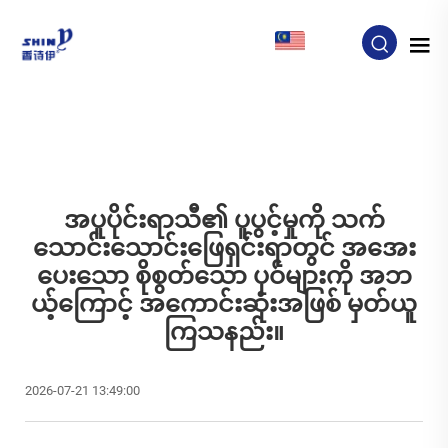
MY
အပူပိုင်းရာသီ၏ ပူပွင့်မှုကို သက်
သောင်းသောင်းဖြေရှင်းရာတွင် အအေး
ပေးသော စိုစွတ်သော ပုဝ်များကို အဘ
ယ့်ကြောင့် အကောင်းဆုံးအဖြစ် မှတ်ယူ
ကြသနည်း။
2026-07-21 13:49:00