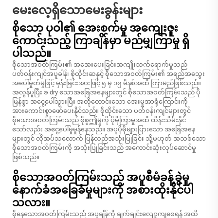
မေးလေ့ရှိသောမေးခွန်းများ
စိုသော ပုဝါ၏ အေးစက်မှု အကျေးဇူး
ကောင်းသည့် ကြာချိန်မှာ မည်မျှကြာမှု ရှိ
ပါသည်။
စိုသောအဝတ်ကြမ်း၏ အအေးပေးခြင်းအကျိုးသက်ရောက်မှုသည်
ပတ်ဝန်းကျင်အပူခါန်၊ စိုထိုင်းဆနှင့် စိုသောအဝတ်ကြမ်း၏ အရည်အသွေး
အပေါ်မှုတ်မှုဖြင့် မှန်းခြင်းအားဖြင့် ၅ မှ ၁၅ မိနစ်အထိ ကြာမည်ဖြစ်သည်။
အလွန်ပူပြီး ခ dry သောအခြေအနေများတွင် စိုသောအဝတ်ကြမ်းသည် ပို
မြန်စွာ အငွေ့ပေါ်သွားပြီး အတိုတောင်းသော အေးမှုအာရုံကြောင်းကို
အားကောင်းစွာဖော်ပေးနိုင်သည်။ စိုထိုင်းသော ပတ်ဝန်းကျင်များတွင်
စိုသောအဝတ်ကြမ်းသည် စိုစွဤမှုကို ပိုမိုကြာမှုအထိ ထိန်းသိမ်းနိုင်
သော်လည်း အငွေ့ပေါ်မှုမှုန်နေသည်။ အပူပိုမိုများပြားသော အခြေအနေ
များတွင် လိုအပ်သလောက် ပြန်လည်အသုံးပြုခြင်း သို့မဟုတ် အသစ်သော
စိုသောအဝတ်ကြမ်းကို အသုံးပြုခြင်းသည် အကောင်းဆုံးလုပ်ဆောင်မှု
ဖြစ်သည်။
စိုသောအဝတ်ကြမ်းသည် အပူစီမံခန့်ခွဲမှု
နောက်ခံအခြေခံမှုများကို အစားထိုးနိုင်ပါ
သလား။
စိုနေသောအဝတ်ကြမ်းသည် အပူချိန်ကို ချက်ချင်းလျော့ကျစေရန် အထိ