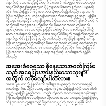
ရောက်ဆုံးသော အချိန်တိုအတွက် အအေးခံကုန်ပစ္စည်းဖြစ်သော်လည်း
အပူချိန်ထိန်းချုပ်ရေးအတွက် ပိုမိုကျယ်ပေါင်းသော နည်းလမ်းများနှင့်
တွဲဖက်အသုံးပြုခြင်းဖြင့် အကောင်းဆုံးရလဒ်ရရှိပါသည်။ ရေသောက်
ခြင်း၊ အရိပ်ရှာခြင်း၊ သင့်လျော်သောအဝတ်အစားများနှင့် အနားယူခြင်း
တို့သည် နေ့လည်ပိုင်းအပူချိန်များတွင် စိုနေသောအဝတ်ကြမ်းကို အသုံးပြု
သည့်အခါ အလွန်အရေးကြီးပါသည်။ စိုနေသောအဝတ်ကြမ်းသည်
ချက်ချင်းအေးစေသော မျက်နှာပြင်အေးခံမှုကို ပေးစေပါသည်။ ထိုသို့
သော အေးခံမှုသည် ခန္တာကိုယ်အား အပူချိန်ဖိစီးမှုကို အချိန်တိုအတွက် ထိ
ရောက်စွာ စီမံခန့်ခွဲနိုင်ရန် ကူညီပေးပါသည်။ အပူချိန်မှုန်းများကို အကြာ
ကြီး ထိတွေ့နေရသည့်အခါတွင် စိုနေသောအဝတ်ကြမ်းကို ရေလုံလေးစွာ
သောက်ခြင်းနှင့် ပုံမှန်အားဖေးအနားယူခြင်းတို့နှင့် တွဲဖက်အသုံးပြုခြင်း
ဖြင့် အကောင်းဆုံးနှင့် အစိုးရိမ်စရာအနည်းဆုံး ရလဒ်များကို ရရှိနိုင်
ပါသည်။
အအေးခံစေသော စိုနေသောအဝတ်ကြမ်း
သည် အရေပြားအားနည်းသောသူများ
အတွက် သင့်လျော်ပါသလား။
အအေးမှုပေးသည့် စိုစွတ်သော ပုဝါများအများစုကို အသားအရေနှင့်
ကောင်းစွာကိုက်ညီပြီး ယေဘုယျအားဖြင့် အသုံးပြုရန် လုံခြုံသော ပါဝင်
ပစ္စည်းများဖြင့် ဖွဲ့စည်းထားပါသည်။ သို့သော် အသားအရေအလွန်အများ
ကြီး အာရီးဂျင်န်ဖြစ်လေ့ရှိသော သို့မဟုတ် အသားအရေအာရီးဂျင်န်ဖြစ်မှု
သိရှိထားသော လူများသည် စိုစွတ်သော ပုဝါကို အသုံးပြုရန်မှီ ပါဝင်