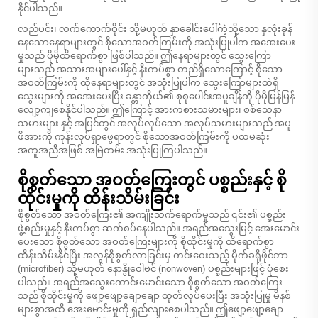
နိုင်ပါသည်။
လည်ပင်း၊ လက်ကောက်ဝိုင်း သို့မဟုတ် နှာခေါင်းပေါ်ကဲ့သို့သော နှလုံးခုန်
နေသောနေရာများတွင် စိုသောအဝတ်ကြမ်းကို အသုံးပြုပါက အအေးပေး
မှုသည် ပိုမိုထိရောက်စွာ ဖြစ်ပါသည်။ ဤနေရာများတွင် သွေးကြော
များသည် အသားအများပေါ်နှင့် နီးကပ်စွာ တည်ရှိသောကြောင့် စိုသော
အဝတ်ကြမ်းကို ထိုနေရာများတွင် အသုံးပြုပါက သွေးကြောများထဲရှိ
သွေးများကို အအေးပေးပြီး ခန္တာကိုယ်၏ စုစုပေါင်းအပူချိန်ကို ပိုမိုမြန်မြန်
လျော့ကျစေနိုင်ပါသည်။ ဤကြောင့် အားကစားသမားများ၊ စစ်သေနာ
သမားများ နှင့် အပြင်တွင် အလုပ်လုပ်သော အလုပ်သမားများသည် အပူ
ဖိအားကို ကုန်းလုပ်ရှာဖွေရာတွင် စိုသောအဝတ်ကြမ်းကို ပထမဆုံး
အကူအညီအဖြစ် အမြဲတမ်း အသုံးပြုကြပါသည်။
စိုစွတ်သော အဝတ်ကြေးတွင် ပစ္စည်းနှင့် စို
ထိုင်းမှုကို ထိန်းသိမ်းခြင်း
စိုစွတ်သော အဝတ်ကြေး၏ အကျိုးသက်ရောက်မှုသည် ၎င်း၏ ပစ္စည်း
ဖွဲ့စည်းမှုနှင့် နီးကပ်စွာ ဆက်စပ်နေပါသည်။ အရည်အသွေးမြင့် အေးမောင်း
ပေးသော စိုစွတ်သော အဝတ်ကြေးများကို စိုထိုင်းမှုကို ထိရောက်စွာ
ထိန်းသိမ်းနိုင်ပြီး အလွန်စိုစွတ်လာခြင်းမှ ကင်းဝေးသည့် မိုက်ခရိုဖိုင်ဘာ
(microfiber) သို့မဟုတ် နောနွိုဝေါဗင် (nonwoven) ပစ္စည်းများဖြင့် ပုံစေး
ပါသည်။ အရည်အသွေးကောင်းမောင်းသော စိုစွတ်သော အဝတ်ကြေး
သည် စိုထိုင်းမှုကို ဖျော့ဖျော့ချောချော ထုတ်လုပ်ပေးပြီး အသုံးပြုမှု မိနစ်
များစွာအထိ အေးမောင်းမှုကို ရှည်လျားစေပါသည်။ ဤဖျော့ဖျော့ချော