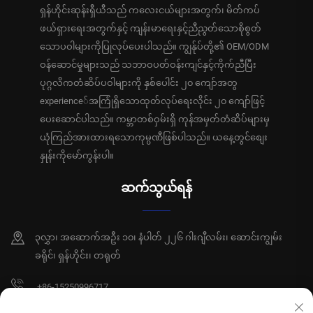
ရှန်ဟိုင်းဆုန်းရှီယီသည် ကလေးငယ်များအတွက်၊ မိတ်ကပ်
ဖယ်ရှားရေးအတွက်နှင့် ကျန်းမာရေးနှင့်ညီညွတ်သောစိုစွတ်
သောပဝါများကိုပြုလုပ်ပေးပါသည်။ ကျွန်ုပ်တို့၏ OEM/ODM
ဝန်ဆောင်မှုများသည် သဘာဝပတ်ဝန်းကျင်နှင့်ကိုက်ညီပြီး
ပုဂ္ဂလိကတံဆိပ်ပဝါများကို နှစ်ပေါင်း ၂၀ ကျော်အတွ
experience်အကြုံရှိသောထုတ်လုပ်ရေးလိုင်း ၂၀ ကျော်ဖြင့်
ပေးဆောင်ပါသည်။ ကမ္ဘာတစ်ဝှမ်းရှိ ကုန်အမှတ်တံဆိပ်များမှ
ယုံကြည်အားထားရသောကုမ္ပဏီဖြစ်ပါသည်။ ယနေ့တွင်စျေး
နှုန်းကိုမော်ကွန်းပါ။
ဆက်သွယ်ရန်
၃လွှာ၊ အဆောက်အဦး ၁၀၊ နံပါတ် ၂၂၆ ဂါးဂျီလမ်း၊ ဆောင်းကျွမ်း
ခရိုင်၊ ရှန်ဟိုင်း၊ တရုတ်
+86-15250996717