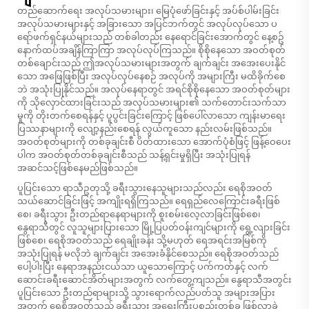
တည်ဆောက်ရေး အလုပ်သမားများ၊ မြေပုံဖော်ခြင်းနှင့် အပ်စ်ပါမ်းခြင်း
အလုပ်သမားများနှင့် အခြားသော အပြင်ဘက်တွင် အလုပ်လုပ်သော ပ
ရော်ဖက်ရှင်နယ်များသည် တစ်ခါတည်း နေရောင်ခြင်းအောက်တွင် နေ့စဥ်
နောက်ထပ်အချိန်ကြာကြာ အလုပ်လုပ်ကြသည်။ စိုစိုနေသော အဝတ်စုတ်
တစ်ချောင်းသည် ဤအလုပ်သမားများအတွက် ချက်ချင်း အအေးပေးနိုင်
သော အဖြေဖြစ်ပြီး အလုပ်လုပ်နေစဉ် အလုပ်ကို အများကြီး မထိခိုက်စေ
ဘဲ အသုံးပြုနိုင်သည်။ အလုပ်နေရာတွင် အရင်စိုစိုနေသော အဝတ်စုတ်များ
ကို သိုလှောင်ထားခြင်းသည် အလုပ်သမားများ၏ သက်တောင်းသက်သာ
မှုကို တိုးတက်စေရန်နှင့် ပူပွင်းခြင်းကြောင့် ဖြစ်ပေါ်လာသော ကျန်းမာရေး
ပြဿနာများကို လျော့နည်းစေရန် လွယ်ကူသော နည်းလမ်းဖြစ်သည်။
အဝတ်စုတ်များကို တစ်ခုချင်းစီ ပိတ်ထားသော အောက်ပုံစံဖြင့် ဖြန့်ဝေပေး
ပါက အဝတ်စုတ်တစ်ခုချင်းစီသည် သန့်ရှင်းမှုရှိပြီး အသုံးပြုရန်
အဆင်သင့်ဖြစ်နေမည်ဖြစ်သည်။
ပူပြင်းသော ရာသီဥတုသို့ ခရီးသွားနေသူများသည်လည်း ရေစိုအဝတ်
သယ်ဆောင်ခြင်းဖြင့် အကျိုးရရှိကြသည်။ ရေရှည်လေကြောင်းခရီးဖြစ်
စေ၊ ခရီးသွား ဦးတည်ရာနေရာများကို စူးစမ်းလေ့လာခြင်းဖြစ်စေ၊
နွေရာသီတွင် လူသူများပြားသော မြို့ပြပတ်ဝန်းကျင်များကို ရွေ့လျားခြင်း
ဖြစ်စေ၊ ရေစိုအဝတ်သည် ရေချိုးခန်း သို့မဟုတ် ရေအရင်းအမြစ်ကို
အသုံးပြုရန် မလိုဘဲ ချက်ချင်း အအေးခံနိုင်စေသည်။ ရေစိုအဝတ်သည်
ပေါ့ပါးပြီး နေရာအနည်းငယ်သာ ယူသောကြောင့် ပက်ကတ်နှင့် လက်
ဆောင်းခရီးဆောင်အိတ်များအတွက် လက်တွေ့ကျသည်။ နွေရာသီအတွင်း
ပူပြင်းသော ဦးတည်ရာများသို့ သွားရောက်လည်ပတ်သူ အများအပြား
အတွက် ရေစိုအဝတ်သည် ခရီးသွား အရေးကြီးပစ္စည်းတစ်ခု ဖြစ်လာခဲ့