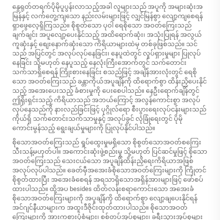
နွေရုတ်တရက်ပိုမိုပူပွန်းလာသည့်အခါ လူများသည် အပူကို အများဆုံးအ
မြန်နှင့် လက်တွေ့ကျသော နည်းလမ်းများဖြင့် လျှင်မြန်စွာ လျော့ကျစေရန်
ရှာဖွေလေ့ရှိကြသည်။
စိုစွတ်သော ပုဝါ
ရေစိုသော အဝတ်ကြေးသည်
ချက်ချင်း အပူလျော့ပေးနိုင်သည့် အထိရောက်ဆုံး၊ အသုံးပြုရန် အလွယ်
ကူဆုံးနှင့် စျေးနောက်ဆုံးသော ကိရိယာများထဲမှ တစ်ခုဖြစ်သည်။ သင်
သည် အပြင်တွင် အလုပ်လုပ်နေခြင်း၊ နေပူထဲတွင် လှုပ်ရှားမှုများ ပြုလုပ်
နေခြင်း သို့မဟုတ် နေပူသည့် နေလုံးကြီးအောက်တွင် သက်တောင်း
သက်သာရှိစေရန် ကြိုးစားနေခြင်း စသည်ဖြင့် အချိန်အားလုံးတွင် ရေစို
သော အဝတ်ကြေးသည် ခန္တာကိုယ်အပူချိန်ကို ထိရောက်စွာ ထိန်းညှိပေးနိုင်
သည့် အအေးပေးသည့် ခံစားမှုကို ပေးစေပါသည်။ နေဦးရောက်ချိန်တွင်
ဤရိုးရှင်းသည့် ကိရိယာသည် အဘယ်ကြောင့် အလွန်ကောင်းစွာ အလုပ်
လုပ်နေသည်ကို နားလည်ခြင်းဖြင့် ပုဂ္ဂိုလ်ရော စီးပွားရေးလုပ်ငန်းများသည်
ကိုယ်ရှိ သက်တောင်းသက်သာမှုနှင့် အလုပ်ခွင် လုံခြုံရေးတွင် ပိုမို
ကောင်းမွန်သည့် ရွေးချယ်မှုများကို ပြုလုပ်နိုင်ပါသည်။
စိုသောအဝတ်ကြေးသည် ရှုပ်ထွေးမှုမရှိသော စိုစွတ်သောအဝတ်စကြေး
သီးသန့်မဟုတ်ပါ။ အကောင်းဆုံးဖွဲ့စည်းမှု သို့မဟုတ် ပြင်ဆင်မှုဖြင့် စိုသော
အဝတ်ကြေးသည် သေးငယ်သော အပူချိန်ထိန်းညှိရေးကိရိယာအဖြစ်
အလုပ်လုပ်ပါသည်။ ခေတ်မှီအအေးခံစိုသောအဝတ်ကြေးများကို ကြိုတင်
စိုစွတ်ထားပြီး အအေးခံစေရန် အရသာရှိသောအရှိန်အားများဖြင့် ဖော်စပ်
ထားပါသည်။ ထို့အပ besides ထိတ်လန်းစရာကောင်းသော အအေးခံ
စိုသောအဝတ်ကြေးများကို အပူချိန်ကို ထိရောက်စွာ လျော့ချပေးနိုင်ရန်
အင်ဂျင်နီယာများက အထူးဒီဇိုင်းထုတ်ထားပါသည်။ စိုသောအဝတ်
ကြေးများကို အားကစားပုံစံများ၊ စစ်တပ်အုပ်စုများ၊ ခရီးသွားအုပ်စုများ