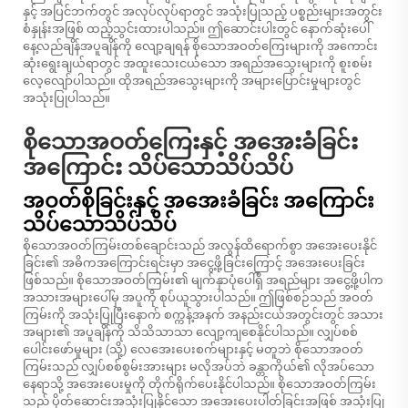
နှင့် အပြင်ဘက်တွင် အလုပ်လုပ်ရာတွင် အသုံးပြုသည့် ပစ္စည်းများအတွင်း
စံနှုန်းအဖြစ် ထည့်သွင်းထားပါသည်။ ဤဆောင်းပါးတွင် နောက်ဆုံးပေါ်
နေ့လည်ချိန်အပူချိန်ကို လျော့ချရန် စိုသောအဝတ်ကြေးများကို အကောင်း
ဆုံးရွေးချယ်ရာတွင် အထူးသေးငယ်သော အရည်အသွေးများကို စူးစမ်း
လေ့လျော်ပါသည်။ ထိုအရည်အသွေးများကို အများပြောင်းမှုများတွင်
အသုံးပြုပါသည်။
စိုသောအဝတ်ကြေးနှင့် အအေးခံခြင်း
အကြောင်း သိပ်သောသိပ်သိပ်
အဝတ်စိုခြင်းနှင့် အအေးခံခြင်း အကြောင်း
သိပ်သောသိပ်သိပ်
စိုသောအဝတ်ကြမ်းတစ်ချောင်းသည် အလွန်ထိရောက်စွာ အအေးပေးနိုင်
ခြင်း၏ အဓိကအကြောင်းရင်းမှာ အငွေ့ဖို့ခြင်းကြောင့် အအေးပေးခြင်း
ဖြစ်သည်။ စိုသောအဝတ်ကြမ်း၏ မျက်နှာပုံပေါ်ရှိ အရည်များ အငွေ့ဖို့ပါက
အသားအများပေါ်မှ အပူကို စုပ်ယူသွားပါသည်။ ဤဖြစ်စဉ်သည် အဝတ်
ကြမ်းကို အသုံးပြုပြီးနောက် စက္ကန့်အနက် အနည်းငယ်အတွင်းတွင် အသား
အများ၏ အပူချိန်ကို သိသိသာသာ လျော့ကျစေနိုင်ပါသည်။ လျှပ်စစ်
ပေါင်းဖော်မှုများ (သို့) လေအေးပေးစက်များနှင့် မတူဘဲ စိုသောအဝတ်
ကြမ်းသည် လျှပ်စစ်စွမ်းအားများ မလိုအပ်ဘဲ ခန္တာကိုယ်၏ လိုအပ်သော
နေရာသို့ အအေးပေးမှုကို တိုက်ရိုက်ပေးနိုင်ပါသည်။ စိုသောအဝတ်ကြမ်း
သည် ပိုတ်ဆောင်းအသုံးပြုနိုင်သော အအေးပေးပါတ်ခြင်းအဖြစ် အသုံးပြု