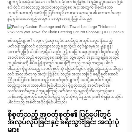
များတွင် အသုံးဝင်သော အစိတ်အပိုင်းတစ်ခုဖြစ်ပါသည်။ ပူပွင်းသော ပြင်
ပေါ်တွင် ကစားသည့် အသင်းလေ့ကျင့်ရေးများအတွက် စိုစွတ်သော
အဝတ်အစားကို အသုံးပြုခြင်းသည် ကစားသမားများ၏ ဘေးကင်းရေး
နှင့် စွမ်းဆောင်ရည်အတွက် အထူးအရေးကြီးပါသည်။
စစ်သည်များ၏ လေ့ကျင့်ရေး လုပ်ဆောင်မှုများတွင် အပူခါနီးသည့်
ပတ်ဝန်းကျင်တွင် ရှည်လျားသည့် ခန္တာကိုယ် လှုပ်ရှားမှုများ မှုန်းမှုန်း
ထောက်မှုဖြင့် ပါဝင်လေ့ရှိပါသည်။ ဤအခြေအနေများတွင် စိုစွတ်သည့်
အဝတ်စုတ်သည် လေ့ကျင့်ရေးအကြား သို့မဟုတ် အနားယူချိန်များတွင်
အပူဖိအားကို စီမံခန့်ခွဲရာတွင် အရေးကြီးသည့် အခန်းကဏ္ဍမှ ပါဝင်
ပါသည်။ စိုစွတ်သည့် အဝတ်စုတ်ကို မြေပေါ်တွင် ရေရှိမှုမရှိသည့်အခါများ
တွင် အလွယ်တကူ အသုံးပြုနိုင်ပါသည်။ အထူးသဖြင့် ရေစိုစွတ်အောင်
ကြိုတင်ပြင်ဆင်ထားသည့် အဝတ်စုတ်များကို ပေးပို့ရေးအိတ်တွင်
ထည့်သွင်းပေးထားပါက ဖြစ်ပါသည်။ စိုစွတ်သည့် အဝတ်စုတ်၏
သယ်ဆောင်ရလွယ်ကူမှုကြောင့် ခက်ခဲသည့် ခန္တာကိုယ်လေ့ကျင့်ရေး
အစီအစဉ်များတွင် အပူစီမံခန့်ခွဲမှု လုပ်ထုံးလုပ်နည်းများ၏ စံနှုန်းအတိုင်း
ပါဝင်သည့် အစိတ်အပိုင်းဖြစ်ပါသည်။
စိုစွတ်သည့် အဝတ်စုတ်၏ ပြင်ပေါ်တွင်
အလုပ်လုပ်ခြင်းနှင့် ခရီးသွားခြင်း အသုံးပုံ
များ