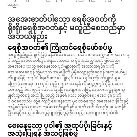
သည်။
အအေးဓာတ်ပါသော ရေစိုအဝတ်ကို
ရိုးရိုးရေစိုအဝတ်နှင့် မတူညီစေသည်မှာ
အဘယ်နည်း
ရေစိုအဝတ်၏ ကြိုတင်ရေစိုဖော်စပ်မှု
အထူးရည်ရွယ်ချက်ဖြင့် ဖန်တီးထားသော အအေးပေးသည့် စေးနေသော ပု
ဝါသည် အဝတ်ပေါ်တွင် ရေသာသာထက် ပိုများသည့် အရာဖြစ်သည်။
အအေးပေးသည့် စေးနေသော ပုဝါများစွာကို အသားအမှုန်များကို
အေးဆေးစေရန် သို့မဟုတ် အပူချိန်ကို ပိုမိုလျော့နည်းစေရန် အထူးဖော်မျှ
လ်များဖြင့် အရင်ပဲ စိုစွတ်အောင် ပြုလုပ်ထားသည်။ ဤဖော်မျှလ်များ
ကြောင့် စေးနေသော ပုဝါသည် ရေသာသာနှင့် ထိတွေ့မှုတွင် ပိုမိုအအေး
ပေးသည့် ခံစားမှုကို ဖော်ပေးနိုင်ပြီး အများအားဖြင့် အသားအမှုန်များကို
နှုတ်ထုတ်ရန် အသုံးပြုသည့် အနုစိမ်သော သန့်စင်ရေး အေဂျင့်များကို
ပါဝင်စေသည်။ ထို့ကြောင့် စေးနေသော ပုဝါတစ်ခုတွင် အအေးပေးခြင်းနှင့်
သန့်စင်ခြင်း ဟူသော လုပ်ဆောင်ချက်နှစ်များကို တစ်ပါတည်း ပေးစေနိုင်
ပြီး ရေစိုသည့် ပုဝါသာမှုန်များဖြင့် မှုန်းနိုင်သည့် အရာများ မဟုတ်ပါ။
စေးနေသော ပုဝါ၏ အထုပ်ပိုးခြင်းနှင့်
အသုံးပြုရန် အသင့်ဖြစ်မှု