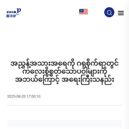
MY
အညွှန့်အသားအရေကို ဂရုစိုက်ရာတွင်
ကလေးစိုစွတ်သောပဝါများကို
အဘယ်ကြောင့် အရေးကြီးသနည်း
2025-08-20 17:00:10