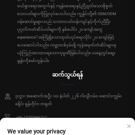
ဖယ်ရှားရေးအတွက်နှင့် ကျန်းမာရေးနှင့်ညီညွတ်သောစိုစွတ်
သောပဝါများကိုပြုလုပ်ပေးပါသည်။ ကျွန်ုပ်တို့၏ OEM/ODM
ဝန်ဆောင်မှုများသည် သဘာဝပတ်ဝန်းကျင်နှင့်ကိုက်ညီပြီး
ပုဂ္ဂလိကတံဆိပ်ပဝါများကို နှစ်ပေါင်း ၂၀ ကျော်အတွ
experience်အကြုံရှိသောထုတ်လုပ်ရေးလိုင်း ၂၀ ကျော်ဖြင့်
ပေးဆောင်ပါသည်။ ကမ္ဘာတစ်ဝှမ်းရှိ ကုန်အမှတ်တံဆိပ်များမှ
ယုံကြည်အားထားရသောကုမ္ပဏီဖြစ်ပါသည်။ ယနေ့တွင်စျေး
နှုန်းကိုမော်ကွန်းပါ။
ဆက်သွယ်ရန်
၃လွှာ၊ အဆောက်အဦး ၁၀၊ နံပါတ် ၂၂၆ ဂါးဂျီလမ်း၊ ဆောင်းကျွမ်း
ခရိုင်၊ ရှန်ဟိုင်း၊ တရုတ်
+86-15250996717
[email protected]
We value your privacy