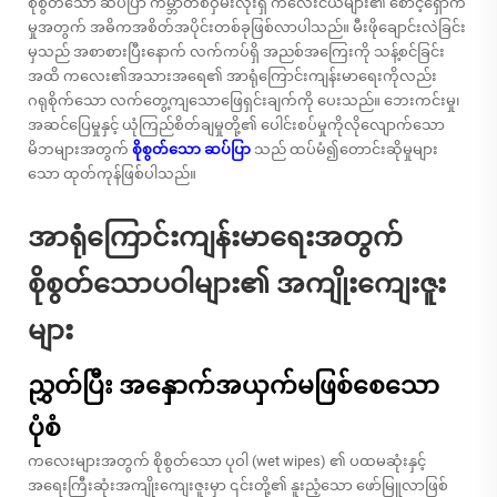
စိုစွတ်သော ဆပ်ပြာ
ကမ္ဘာတစ်ဝှမ်းလုံးရှိ ကလေးငယ်များ၏ စောင့်ရှောက်
မှုအတွက် အဓိကအစိတ်အပိုင်းတစ်ခုဖြစ်လာပါသည်။ မီးဖိုချောင်းလဲခြင်း
မှသည် အစာစားပြီးနောက် လက်ကပ်ရှိ အညစ်အကြေးကို သန့်စင်ခြင်း
အထိ ကလေး၏အသားအရေ၏ အာရုံကြောင်းကျန်းမာရေးကိုလည်း
ဂရုစိုက်သော လက်တွေ့ကျသောဖြေရှင်းချက်ကို ပေးသည်။ ဘေးကင်းမှု၊
အဆင်ပြေမှုနှင့် ယုံကြည်စိတ်ချမှုတို့၏ ပေါင်းစပ်မှုကိုလိုလျောက်သော
မိဘများအတွက်
စိုစွတ်သော ဆပ်ပြာ
သည် ထပ်မံ၍တောင်းဆိုမှုများ
သော ထုတ်ကုန်ဖြစ်ပါသည်။
အာရုံကြောင်းကျန်းမာရေးအတွက်
စိုစွတ်သောပဝါများ၏ အကျိုးကျေးဇူး
များ
ညွှတ်ပြီး အနှောက်အယှက်မဖြစ်စေသော
ပုံစံ
ကလေးများအတွက် စိုစွတ်သော ပုဝါ (wet wipes) ၏ ပထမဆုံးနှင့်
အရေးကြီးဆုံးအကျိုးကျေးဇူးမှာ ၎င်းတို့၏ နူးညံ့သော ဖော်မြူလာဖြစ်