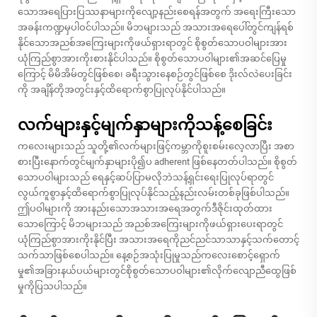
သောအရေပြားပြဿနာများကိုလျော့နည်းစေရန်အတွက် အရေးကြီးသော
အခန်းကဏ္ဍမှပါဝင်ပါသည်။ မိဘများသည် အသားအရေပေါ်တွင်ကျန်ရစ်
နိုင်သောအညစ်အကြေးများကိုဖယ်ရှားရာတွင် စိုစွတ်သောပဝါများအား
ယုံကြည်စွာအားကိုးစားနိုင်ပါသည်။ စိုစွတ်သောပဝါများ၏အဆင်ပြေမှု
ကြောင့် မိမိအိမ်တွင်ဖြစ်စေ၊ ခရီးသွားနေစဉ်တွင်ဖြစ်စေ ဒိုးလ်လဲပေးခြင်း
ကို အချိန်တိုအတွင်းနှင့်ထိရောက်စွာပြုလုပ်နိုင်ပါသည်။
လက်များနှင့်မျက်နှာများကိုသန့်စေခြင်း
ကလေးများသည် သူတို့၏လက်များဖြင့်ကမ္ဘာကိုစူးစမ်းလေ့လာပြီး အစာ
စားပြီးနောက်တွင်မျက်နှာများပို၍ပ adherent ဖြစ်နေတတ်ပါသည်။ စိုစွတ်
သောပဝါများသည် ရေနှင့်ဆပ်ပြာမလိုဘဲသန့်ရှင်းရေးပြုလုပ်ရာတွင်
လွယ်ကူစွာနှင့်ထိရောက်စွာပြုလုပ်နိုင်သည့်နည်းလမ်းတစ်ခုဖြစ်ပါသည်။
ဤပဝါများကို အားနည်းသောအသားအရေအတွက်ဒီဇိုင်းထုတ်ထား
သောကြောင့် မိဘများသည် အညစ်အကြေးများကိုဖယ်ရှားပေးရာတွင်
ယုံကြည်စွာအားကိုးနိုင်ပြီး အသားအရေကိုညင်ညင်သာသာနှင့်သက်တောင့်
သက်သာဖြစ်စေပါသည်။ နေ့စဉ်အသုံးပြုမှုသည်ကလေးစောင့်ရှောက်
မှု၏အခြားနယ်ပယ်များတွင်စိုစွတ်သောပဝါများ၏လိုက်လျောညီထွေဖြစ်
မှုကိုပြသပါသည်။