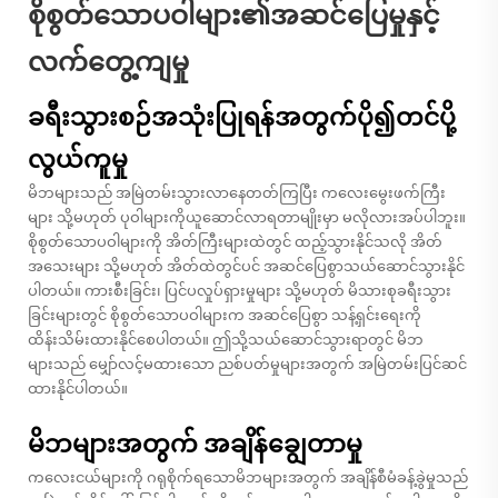
စိုစွတ်သောပဝါများ၏အဆင်ပြေမှုနှင့်
လက်တွေ့ကျမှု
ခရီးသွားစဉ်အသုံးပြုရန်အတွက်ပို၍တင်ပို့
လွယ်ကူမှု
မိဘများသည် အမြဲတမ်းသွားလာနေတတ်ကြပြီး ကလေးမွေးဖက်ကြီး
များ သို့မဟုတ် ပုဝါများကိုယူဆောင်လာရတာမျိုးမှာ မလိုလားအပ်ပါဘူး။
စိုစွတ်သောပဝါများကို အိတ်ကြီးများထဲတွင် ထည့်သွားနိုင်သလို အိတ်
အသေးများ သို့မဟုတ် အိတ်ထဲတွင်ပင် အဆင်ပြေစွာသယ်ဆောင်သွားနိုင်
ပါတယ်။ ကားစီးခြင်း၊ ပြင်ပလှုပ်ရှားမှုများ သို့မဟုတ် မိသားစုခရီးသွား
ခြင်းများတွင် စိုစွတ်သောပဝါများက အဆင်ပြေစွာ သန့်ရှင်းရေးကို
ထိန်းသိမ်းထားနိုင်စေပါတယ်။ ဤသို့သယ်ဆောင်သွားရာတွင် မိဘ
များသည် မျှော်လင့်မထားသော ညစ်ပတ်မှုများအတွက် အမြဲတမ်းပြင်ဆင်
ထားနိုင်ပါတယ်။
မိဘများအတွက် အချိန်ချွေတာမှု
ကလေးငယ်များကို ဂရုစိုက်ရသောမိဘများအတွက် အချိန်စီမံခန့်ခွဲမှုသည်