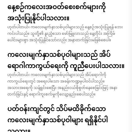
နေ့စဉ်ကလေးအဝတ်စေးစက်များကို
အသုံးပြုနိုင်ပါသလား။
ဟုတ်ပါတယ်၊ ကလေးမျက်နှာသစ်ပုဝါများသည် နေ့စဉ်အသုံးပြုရန် ဘေး
ကင်းပါသည်။ သူတို့၏ နူးညံ့သော ဖော်မြူလာသည် နေ့တိုင်း အကြိမ်
ပေါင်းများစွာ အသုံးပြုနိုင်သော်လည်း အနာတက်ခြင်းမဖြစ်စေပါ။
ကလေးမျက်နှာသစ်ပုဝါများသည် အိပ်
ရောဂါကာကွယ်ရေးကို ကူညီပေးပါသလား။
ဟုတ်ပါတယ်၊ ကလေးမျက်နှာသစ်ပုဝါများသည် အိပ်ရောဂါကို
ကာကွယ်ရေးတွင် အရေးပါသော အခန်းကဏ္ဍမှပါဝင်ပါသည်။
အသားအရေကို သန့်ရှင်းစေပြီး အနည်းငယ်စိုစွတ်နေစေခြင်းဖြင့် အနာ
တက်ခြင်းနှင့် ရောဂါကူးစက်မှုကိုလျော့နည်းစေပါသည်။
ပတ်ဝန်းကျင်တွင် သိပ်မထိခိုက်သော
ကလေးမျက်နှာသစ်ပုဝါများ ရရှိနိုင်ပါ
သလား။