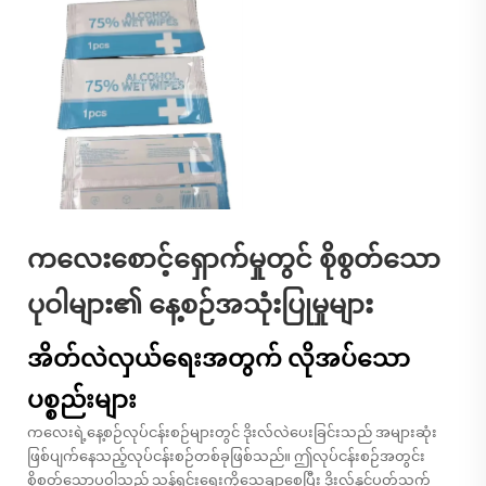
ကလေးစောင့်ရှောက်မှုတွင် စိုစွတ်သော
ပုဝါများ၏ နေ့စဉ်အသုံးပြုမှုများ
အိတ်လဲလှယ်ရေးအတွက် လိုအပ်သော
ပစ္စည်းများ
ကလေးရဲ့နေ့စဉ်လုပ်ငန်းစဉ်များတွင် ဒိုးလ်လဲပေးခြင်းသည် အများဆုံး
ဖြစ်ပျက်နေသည့်လုပ်ငန်းစဉ်တစ်ခုဖြစ်သည်။ ဤလုပ်ငန်းစဉ်အတွင်း
စိုစွတ်သောပဝါသည် သန့်ရှင်းရေးကိုသေချာစေပြီး ဒိုးလ်နှင့်ပတ်သက်