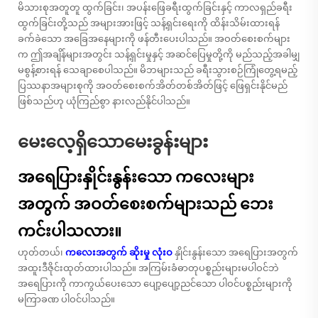
မိသားစုအတူတူ ထွက်ခြင်း၊ အပန်းဖြေခရီးထွက်ခြင်းနှင့် ကာလရှည်ခရီး
ထွက်ခြင်းတို့သည် အများအားဖြင့် သန့်ရှင်းရေးကို ထိန်းသိမ်းထားရန်
ခက်ခဲသော အခြေအနေများကို ဖန်တီးပေးပါသည်။ အဝတ်စေးစက်များ
က ဤအချိန်များအတွင်း သန့်ရှင်းမှုနှင့် အဆင်ပြေမှုတို့ကို မည်သည့်အခါမျှ
မစွန့်စားရန် သေချာစေပါသည်။ မိဘများသည် ခရီးသွားစဉ်ကြုံတွေ့ရမည့်
ပြဿနာအများစုကို အဝတ်စေးစက်အိတ်တစ်အိတ်ဖြင့် ဖြေရှင်းနိုင်မည်
ဖြစ်သည်ဟု ယုံကြည်စွာ နားလည်နိုင်ပါသည်။
မေးလေ့ရှိသောမေးခွန်းများ
အရေပြားနှိုင်းနွန်းသော ကလေးများ
အတွက် အဝတ်စေးစက်များသည် ဘေး
ကင်းပါသလား။
ဟုတ်တယ်၊
ကလေးအတွက် ဆိုးမှု လုံးဝ
နှိုင်းနွန်းသော အရေပြားအတွက်
အထူးဒီဇိုင်းထုတ်ထားပါသည်။ အကြမ်းခံဓာတုပစ္စည်းများမပါဝင်ဘဲ
အရေပြားကို ကာကွယ်ပေးသော ပျော့ပျော့ညင်သော ပါဝင်ပစ္စည်းများကို
မကြာခဏ ပါဝင်ပါသည်။