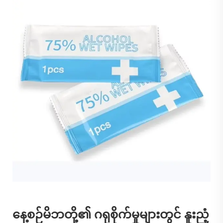
နေ့စဉ်မိဘတို့၏ ဂရုစိုက်မှုများတွင် နူးညံ့