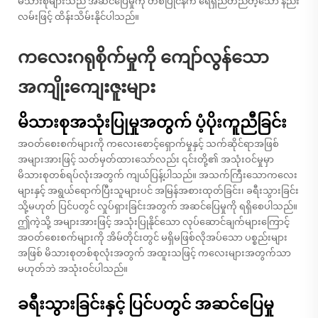
မိသားစုများသည် အဆင်ပြေမှုကို တစ်ပြိုင်နက် ရေရှည်တည်တံ့သော နည်း
လမ်းဖြင့် ထိန်းသိမ်းနိုင်ပါသည်။
ကလေးဂရုစိုက်မှုကို ကျော်လွန်သော
အကျိုးကျေးဇူးများ
မိသားစုအသုံးပြုမှုအတွက် ပံ့ပိုးကူညီခြင်း
အဝတ်စေးစက်များကို ကလေးစောင့်ရှောက်မှုနှင့် သက်ဆိုင်ရာအဖြစ်
အများအားဖြင့် သတ်မှတ်ထားသော်လည်း ၎င်းတို့၏ အသုံးဝင်မှုမှာ
မိသားစုတစ်ရပ်လုံးအတွက် ကျယ်ပြန့်ပါသည်။ အသက်ကြီးသောကလေး
များနှင့် အရွယ်ရောက်ပြီးသူများပင် အမြန်အစားထုတ်ခြင်း၊ ခရီးသွားခြင်း
သို့မဟုတ် ပြင်ပတွင် လှုပ်ရှားခြင်းအတွက် အဆင်ပြေမှုကို ရရှိစေပါသည်။
ဤကဲ့သို့ အများအားဖြင့် အသုံးပြုနိုင်သော လုပ်ဆောင်ချက်များကြောင့်
အဝတ်စေးစက်များကို အိမ်တိုင်းတွင် မရှိမဖြစ်လိုအပ်သော ပစ္စည်းများ
အဖြစ် မိသားစုတစ်စုလုံးအတွက် အထူးသဖြင့် ကလေးများအတွက်သာ
မဟုတ်ဘဲ အသုံးဝင်ပါသည်။
ခရီးသွားခြင်းနှင့် ပြင်ပတွင် အဆင်ပြေမှု