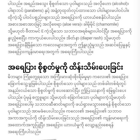
ပါသည်။ အရည်အသွေး စိုစွတ်သော ပုဝါများသည် အလိုဟော (alcohol)၊
ပါရာဘင် (parabens) နှင့် အနံ့တုထုတ်လုပ်ထားသော ပါဝါများမပါဝင်ပါ။
ထိုကဲ့သို့ ပါဝင်ပစ္စည်းများသည် အရေပြားကို ယားယံစေနိုင်ပါသည်။
အစားအစာအားဖြင့် အလိုဗေရာ (aloe vera)၊ ခါမိုမိုင် (chamomile)
သို့မဟုတ် ဗီတာမင် E ကဲ့သို့သော သဘာဝအရစ်များပါဝင်ပြီး အရေပြားကို
နူးညံ့စေပြီး ကာကွယ်ပေးပါသည်။ အိတ်နာ (diaper rash) သို့မဟုတ်
အရေပြားနီမြိန်သော ကလေးများအတွက် ဤနူးညံ့မှုသည် အဆင်ပြေမှုနှင့်
အရေပြားကျန်းမာရေးအတွက် အရေးကြီးပါသည်။
အရေပြား စိုစွတ်မှုကို ထိန်းသိမ်းပေးခြင်း
မိဘများ ကြုံတွေ့ရသော အကြီးမားဆုံးစိုးရိမ်မှုမှာ ကလေး၏ အရေပြား
ခြောက်သွေ့မှုဖြစ်ပါသည်။ စိုစွတ်သော ပုဝါများသည် တစ်ခါတစ်ရံတွင်
အနည်းငယ်သော စိုစွတ်မှုကို ပေးဆောင်ပြီး ဤပြဿနာကို ဖြေရှင်းပေး
ပါသည်။ ပုံမှန် စက္ကူများ သို့မဟုတ် ခြောက်သော ပုဝါများကဲ့သို့မဟုတ်
အရေပြားပေါ်မှ သဘာဝဆီဓာတ်များကို ဖယ်ရှားမသွားစေရန် စိုစွတ်သော
ပုဝါများသည် အာမခံပေးပါသည်။ ကလေး၏ အရေပြား၏ သဘာဝ
အကာအကွယ်ကို ထိန်းသိမ်းပေးခြင်းသည် အရေပြား၏ ကျန်းမာရေးကို
အထောက်အကူပြုပြီး အရေပြား ယားယံမှုကို လျော့နည်းစေရန်
အရေးကြီးပါသည်။