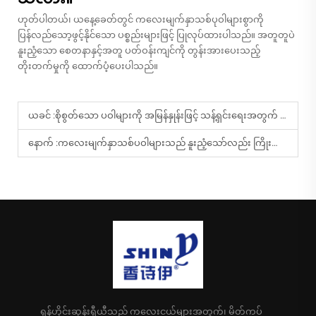
ဟုတ်ပါတယ်၊ ယနေ့ခေတ်တွင် ကလေးမျက်နှာသစ်ပုဝါများစွာကို
ပြန်လည်သော့ဖွင့်နိုင်သော ပစ္စည်းများဖြင့် ပြုလုပ်ထားပါသည်။ အတူတူပဲ
နူးညံ့သော စေတနာနှင့်အတူ ပတ်ဝန်းကျင်ကို တွန်းအားပေးသည့်
တိုးတက်မှုကို ထောက်ပံ့ပေးပါသည်။
ယခင် :
စိုစွတ်သော ပဝါများကို အမြန်နှုန်းဖြင့် သန့်ရှင်းရေးအတွက် အဘယ်ကြောင့် အသုံးပြုသနည်း။
နောက် :
ကလေးမျက်နှာသစ်ပဝါများသည် နူးညံ့သော်လည်း ကြိုးစားစွာ သန့်ရှင်းရေးပေးနိုင်ပါသလား။
ရှန်ဟိုင်းဆုန်းရှီယီသည် ကလေးငယ်များအတွက်၊ မိတ်ကပ်