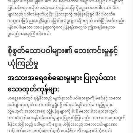
အမြဲတမ်းစိန်ခေါ်မှုဖြစ်ပါတယ်။ စိုစွတ်သောပဝါများက ရေနှင့် ပဝါများကို
ပြင်ဆင်စရာမလိုဘဲ အဆုံးသတ်ရန် အချိန်ကိုချွေတာပေးပါတယ်။ မိဘ
များသည် ပဝါတစ်ခုကိုယူပြီး ပြဿနာကို အမြန်ဖြေရှင်းနိုင်ပါတယ်။
အထူးသဖြင့် ညအချိန်တွင် ပြောင်းလဲမှုများ သို့မဟုတ် တစ်ပြိုင်နက်တည်း
ဖြစ်ပေါ်နေသော တာဝန်များကိုကျေပြန်ရန်အတွက် ဤအချိန်ချွေတာ
မှုသည် အရေးကြီးပါတယ်။
စိုစွတ်သောပဝါများ၏ ဘေးကင်းမှုနှင့်
ယုံကြည်မှု
အသားအရေစစ်ဆေးမှုများ ပြုလုပ်ထား
သောထုတ်ကုန်များ
ယနေ့ခေတ်တွင် ရရှိနိုင်သည့် မျက်နှာသစ်ပဝါများစွာကို မိခင်နှင့် ကလေး
ငယ်များအတွက် ဘေးကင်းမှုရှိမရှိ စမ်းသပ်ရန် ဓာတ်မတည့်မှုများ
သို့မဟုတ် အသားအရေ တုံ့ပြန်မှုများကို စိုးရိမ်သော မိဘများအတွက်
အာမခံချက်ပေးရန် စမ်းသပ်မှုများ ပြုလုပ်ကြသည်။ အသားအရေအတွက်
ခံနိုင်ရည်ရှိသည့် ပဝါများကို ရွေးချယ်ခြင်းသည် ကလေးငယ်များအား
သင့်တော်သော စောင့်ရှောက်မှုကို ပေးနိုင်သလို အန္တရာယ်ကိုလည်း