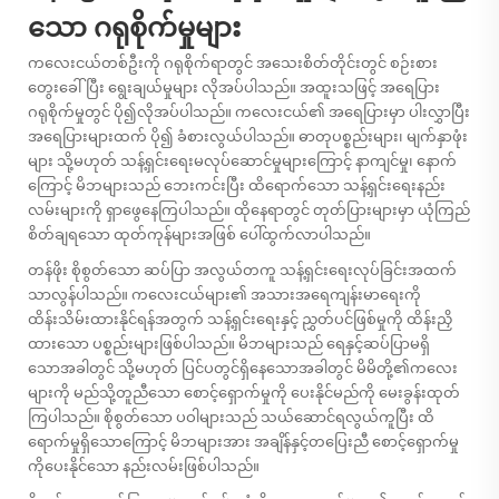
သော ဂရုစိုက်မှုများ
ကလေးငယ်တစ်ဦးကို ဂရုစိုက်ရာတွင် အသေးစိတ်တိုင်းတွင် စဉ်းစား
တွေးခေါ်ပြီး ရွေးချယ်မှုများ လိုအပ်ပါသည်။ အထူးသဖြင့် အရေပြား
ဂရုစိုက်မှုတွင် ပို၍လိုအပ်ပါသည်။ ကလေးငယ်၏ အရေပြားမှာ ပါးလွှာပြီး
အရေပြားများထက် ပို၍ ခံစားလွယ်ပါသည်။ ဓာတုပစ္စည်းများ၊ မျက်နှာဖုံး
များ သို့မဟုတ် သန့်ရှင်းရေးမလုပ်ဆောင်မှုများကြောင့် နာကျင်မှု၊ နောက်
ကြောင့် မိဘများသည် ဘေးကင်းပြီး ထိရောက်သော သန့်ရှင်းရေးနည်း
လမ်းများကို ရှာဖွေနေကြပါသည်။ ထိုနေရာတွင် တုတ်ပြားများမှာ ယုံကြည်
စိတ်ချရသော ထုတ်ကုန်များအဖြစ် ပေါ်ထွက်လာပါသည်။
တန်ဖိုး
စိုစွတ်သော ဆပ်ပြာ
အလွယ်တကူ သန့်ရှင်းရေးလုပ်ခြင်းအထက်
သာလွန်ပါသည်။ ကလေးငယ်များ၏ အသားအရေကျန်းမာရေးကို
ထိန်းသိမ်းထားနိုင်ရန်အတွက် သန့်ရှင်းရေးနှင့် ညွှတ်ပင်ဖြစ်မှုကို ထိန်းညှိ
ထားသော ပစ္စည်းများဖြစ်ပါသည်။ မိဘများသည် ရေနှင့်ဆပ်ပြာမရှိ
သောအခါတွင် သို့မဟုတ် ပြင်ပတွင်ရှိနေသောအခါတွင် မိမိတို့၏ကလေး
များကို မည်သို့တူညီသော စောင့်ရှောက်မှုကို ပေးနိုင်မည်ကို မေးခွန်းထုတ်
ကြပါသည်။ စိုစွတ်သော ပဝါများသည် သယ်ဆောင်ရလွယ်ကူပြီး ထိ
ရောက်မှုရှိသောကြောင့် မိဘများအား အချိန်နှင့်တပြေးညီ စောင့်ရှောက်မှု
ကိုပေးနိုင်သော နည်းလမ်းဖြစ်ပါသည်။