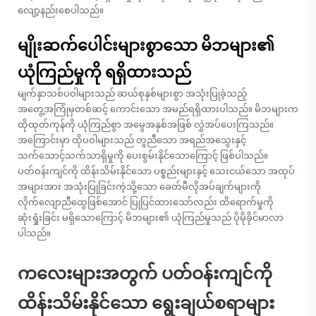
လျော့နည်းစေပါသည်။
မျိုးဆက်ပေါင်းများစွာသော မိဘများ၏
ယုံကြည်မှုကို ရရှိထားသည်
မျက်နှာသစ်ပဝါများသည် ဆယ်စုနှစ်များစွာ အသုံးပြုခဲ့သည့်
အတွေ့အကြုံမှတစ်ဆင့် ကောင်းသော အမည်ရရှိထားပါသည်။ မိဘများက
ထိုထုတ်ကုန်ကို ယုံကြည်စွာ အမွေအနှစ်အဖြစ် လွှဲအပ်ပေးကြသည်။
အကြောင်းမှာ ထိုပဝါများသည် တူညီသော အရည်အသွေးနှင့်
သက်သောင့်သက်သာရှိမှုကို ပေးစွမ်းနိုင်သောကြောင့် ဖြစ်ပါသည်။
ပတ်ဝန်းကျင်ကို ထိန်းသိမ်းနိုင်သော ပစ္စည်းများနှင့် သေးငယ်သော အထုပ်
အများအား အသုံးပြုခြင်းကဲ့သို့သော ခေတ်မီလိုအပ်ချက်များကို
လိုက်လျောညီထွေဖြစ်အောင် ပြုပြင်ထားသော်လည်း ထိရောက်မှုကို
ဆုံးရှုံးခြင်း မရှိသောကြောင့် မိဘများ၏ ယုံကြည်မှုသည် ပိုမိုခိုင်မာလာ
ပါသည်။
ကလေးများအတွက် ပတ်ဝန်းကျင်ကို
ထိန်းသိမ်းနိုင်သော ရွေးချယ်စရာများ