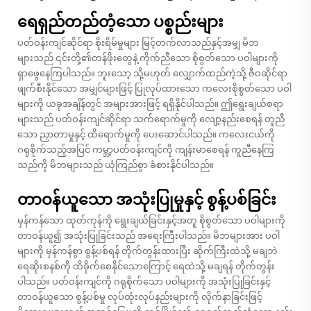
ရေရှည်တည်တံ့သော ပစ္စည်းများ
ပတ်ဝန်းကျင်ဆိုင်ရာ စိုးရိမ်မှုများ မြင့်တက်လာသည်နှင့်အမျှ မိဘ
များသည် ၎င်းတို့၏တန်ဖိုးတွေနဲ့ ကိုက်ညီသော စိုစွတ်သော ပဝါများကို
ရှာဖွေနေကြပါသည်။ ဘူးသော့ သို့မဟုတ် လျှောက်ထည်ကဲ့သို့ ဇီဝဆိုင်ရာ
ဖျက်စီးနိုင်သော အမျှင်များဖြင့် ပြုလုပ်ထားသော ကလေးစိုစွတ်သော ပဝါ
များကို ယခုအချိန်တွင် အများအားဖြင့် ရရှိနိုင်ပါသည်။ ဤရွေးချယ်စရာ
များသည် ပတ်ဝန်းကျင်ဆိုင်ရာ သက်ရောက်မှုကို လျော့နည်းစေရန် တူညီ
သော ညှာတာမှုနှင့် ထိရောက်မှုကို ပေးဆောင်ပါသည်။ ကလေးငယ်ကို
ဂရုစိုက်သည့်အပြင် ကမ္ဘာ့ပတ်ဝန်းကျင်ကို ကျန်းမာစေရန် ကူညီနေကြ
သည်ကို မိဘများသည် ယုံကြည်စွာ ခံစားနိုင်ပါသည်။
တာဝန်ယူသော အသုံးပြုမှုနှင့် စွန့်ပစ်ခြင်း
မှန်ကန်သော ထုတ်ကုန်ကို ရွေးချယ်ခြင်းနှင့်အတူ စိုစွတ်သော ပဝါများကို
တာဝန်ယူ၍ အသုံးပြုခြင်းသည် အရေးကြီးပါသည်။ မိဘများအား ပဝါ
များကို မှန်ကန်စွာ စွန့်ပစ်ရန် တိုက်တွန်းထားပြီး ဆိုက်ကြီးထဲသို့ မချဘဲ
ရေဆိုးစနစ်ကို ထိခိုက်စေနိုင်သောကြောင့် ရေထဲသို့ မချရန် တိုက်တွန်း
ပါသည်။ ပတ်ဝန်းကျင်ကို ဂရုစိုက်သော ပဝါများကို အသုံးပြုခြင်းနှင့်
တာဝန်ယူသော စွန့်ပစ်မှု လုပ်ထုံးလုပ်နည်းများကို လိုက်နာခြင်းဖြင့်