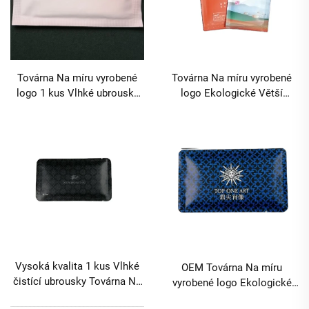
Továrna Na míru vyrobené
Továrna Na míru vyrobené
logo Ekologické Větší
logo 1 kus Vlhké ubrousky
mechanismus Čtyřstranné
Čtyřstranné těsnění Čistá
těsnění Jednorázové vlhké
voda na čištění pleti pro
ubrousky Ženský design pro
použití u leteckých
cestování Catering MOQ
společností a hotelů MOQ
40000 balení
40000 balení
Vysoká kvalita 1 kus Vlhké
OEM Továrna Na míru
čistící ubrousky Továrna Na
vyrobené logo Ekologické
míru vyrobené Stříbrný
Čtyřstranné těsnění 1 kus