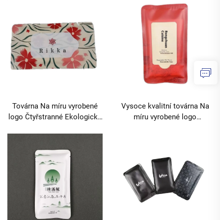
horkotisk pro restaurace
Vlhké ubrousky pro bankety
Hotely a Cestování MOQ
Restaurace Hotel Cestování
10000 balení
MOQ 10000 balení
Továrna Na míru vyrobené
Vysoce kvalitní továrna Na
logo Čtyřstranné Ekologické
míru vyrobené logo
Jednorázové 3 ks Vlhké
Čtyřstranné těsnění
ubrousky pro restauraci
Ekologické Jednorázové 3
Hotel Klub Cestování MOQ
ks Vlhké ubrousky pro
10000 balení
restauraci Hotel Klub
Cestování MOQ 10000 balení