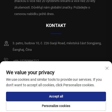
značkou s více než 20 výrobními linkami a více než 20 lety
zkušeností. Důvěřují nám globální značky. Požádejte o
cenovou nabídku ještě dnes.
KONTAKT
3. patro, budova 10, č. 226 Gaoji Road, městská část Songjiang,
Šanghaj, Čína
+86-15250996717
[email protected]
We value your privacy
We use cookies and similar tools to provide our services. If you
don't want to accept all cookies, click Personalize cookies.
Copyright © 2026 Shanghai Xiangshiyi Hygiene Products Co., Ltd. Všechna
Accept all
práva vyhrazena.
Zásady ochrany osobních údajů
Personalize cookies
DOMOVSKÁ