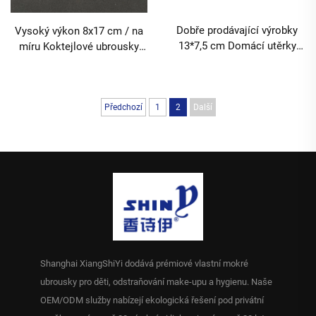
Dobře prodávající výrobky
Vysoký výkon 8x17 cm / na
13*7,5 cm Domácí utěrky
míru Koktejlové ubrousky
Utěrky na povrch Čisticí
Ošetřovací utěrky Luxusní
utěrky na více povrchů MOQ
ručník pro hosty MOQ 10000
10000 balení
balení
Předchozí
1
2
Další
Shanghai XiangShiYi dodává prémiové vlastní mokré
ubrousky pro děti, odstraňování make-upu a hygienu. Naše
OEM/ODM služby nabízejí ekologická řešení pod privátní