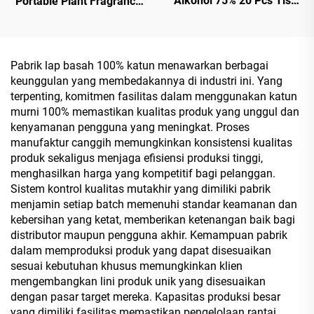
Alkohol 75% 20 Pcs Tisu
Portable Plant Fragrance
Basah Dengan Efektif
Single Piece Wet Wipes for
Sterilisasi 99,9%
Travel Party
Advertisement Promotion
Pabrik lap basah 100% katun menawarkan berbagai
keunggulan yang membedakannya di industri ini. Yang
terpenting, komitmen fasilitas dalam menggunakan katun
murni 100% memastikan kualitas produk yang unggul dan
kenyamanan pengguna yang meningkat. Proses
manufaktur canggih memungkinkan konsistensi kualitas
produk sekaligus menjaga efisiensi produksi tinggi,
menghasilkan harga yang kompetitif bagi pelanggan.
Sistem kontrol kualitas mutakhir yang dimiliki pabrik
menjamin setiap batch memenuhi standar keamanan dan
kebersihan yang ketat, memberikan ketenangan baik bagi
distributor maupun pengguna akhir. Kemampuan pabrik
dalam memproduksi produk yang dapat disesuaikan
sesuai kebutuhan khusus memungkinkan klien
mengembangkan lini produk unik yang disesuaikan
dengan pasar target mereka. Kapasitas produksi besar
yang dimiliki fasilitas memastikan pengelolaan rantai