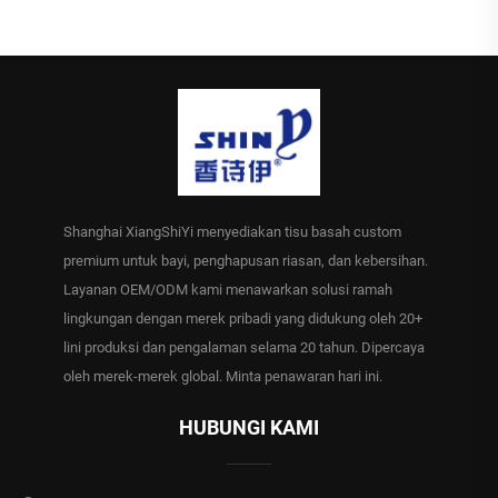
Shanghai XiangShiYi menyediakan tisu basah custom
premium untuk bayi, penghapusan riasan, dan kebersihan.
Layanan OEM/ODM kami menawarkan solusi ramah
lingkungan dengan merek pribadi yang didukung oleh 20+
lini produksi dan pengalaman selama 20 tahun. Dipercaya
oleh merek-merek global. Minta penawaran hari ini.
HUBUNGI KAMI