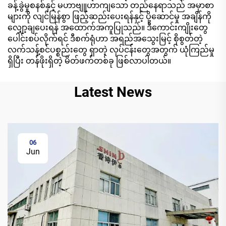
ခန့်ခွဲမှုစနစ်နှင့် မဟာဗျူဟာကျသော တည်နေရာသည် အမှာစာ
များကို လျင်မြန်စွာ ဖြည့်ဆည်းပေးရန်နှင့် ပို့ဆောင်မှု အချိန်ကို
လျှော့ချပေးရန် အထောက်အကူပြုသည်။ ဒီကောင်းကျိုးတွေ
ပေါင်းစပ်လိုက်ရင် ဒီစက်ရုံဟာ အရည်အသွေးမြင့် စိုစွတ်တဲ့
လက်သန့်စင်ပစ္စည်းတွေ ရှာတဲ့ လုပ်ငန်းတွေအတွက် ယုံကြည်မှု
ရှိပြီး တန်ဖိုးရှိတဲ့ မိတ်ဖက်တစ်ခု ဖြစ်လာပါတယ်။
Latest News
06
Jun