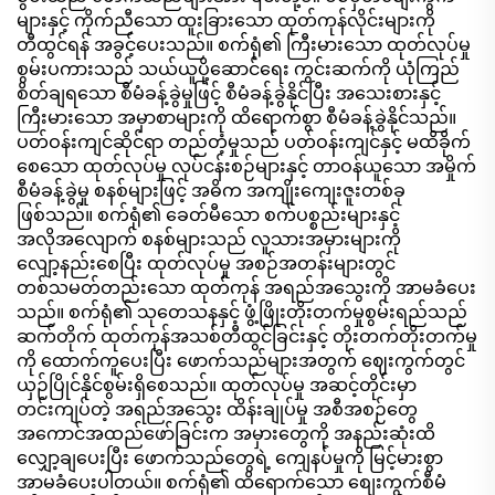
များနှင့် ကိုက်ညီသော ထူးခြားသော ထုတ်ကုန်လိုင်းများကို
တီထွင်ရန် အခွင့်ပေးသည်။ စက်ရုံ၏ ကြီးမားသော ထုတ်လုပ်မှု
စွမ်းပကားသည် သယ်ယူပို့ဆောင်ရေး ကွင်းဆက်ကို ယုံကြည်
စိတ်ချရသော စီမံခန့်ခွဲမှုဖြင့် စီမံခန့်ခွဲနိုင်ပြီး အသေးစားနှင့်
ကြီးမားသော အမှာစာများကို ထိရောက်စွာ စီမံခန့်ခွဲနိုင်သည်။
ပတ်ဝန်းကျင်ဆိုင်ရာ တည်တံ့မှုသည် ပတ်ဝန်းကျင်နှင့် မထိခိုက်
စေသော ထုတ်လုပ်မှု လုပ်ငန်းစဉ်များနှင့် တာဝန်ယူသော အမှိုက်
စီမံခန့်ခွဲမှု စနစ်များဖြင့် အဓိက အကျိုးကျေးဇူးတစ်ခု
ဖြစ်သည်။ စက်ရုံ၏ ခေတ်မီသော စက်ပစ္စည်းများနှင့်
အလိုအလျောက် စနစ်များသည် လူသားအမှားများကို
လျော့နည်းစေပြီး ထုတ်လုပ်မှု အစဉ်အတန်းများတွင်
တစ်သမတ်တည်းသော ထုတ်ကုန် အရည်အသွေးကို အာမခံပေး
သည်။ စက်ရုံ၏ သုတေသနနှင့် ဖွံ့ဖြိုးတိုးတက်မှုစွမ်းရည်သည်
ဆက်တိုက် ထုတ်ကုန်အသစ်တီထွင်ခြင်းနှင့် တိုးတက်တိုးတက်မှု
ကို ထောက်ကူပေးပြီး ဖောက်သည်များအတွက် ဈေးကွက်တွင်
ယှဉ်ပြိုင်နိုင်စွမ်းရှိစေသည်။ ထုတ်လုပ်မှု အဆင့်တိုင်းမှာ
တင်းကျပ်တဲ့ အရည်အသွေး ထိန်းချုပ်မှု အစီအစဉ်တွေ
အကောင်အထည်ဖော်ခြင်းက အမှားတွေကို အနည်းဆုံးထိ
လျှော့ချပေးပြီး ဖောက်သည်တွေရဲ့ ကျေနပ်မှုကို မြင့်မားစွာ
အာမခံပေးပါတယ်။ စက်ရုံ၏ ထိရောက်သော စျေးကွက်စီမံ