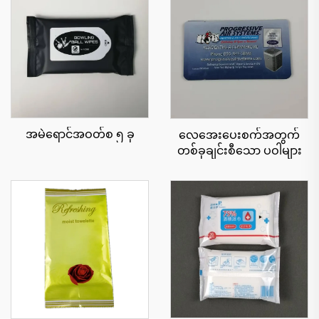
အမဲရောင်အဝတ်စ ၅ ခု
လေအေးပေးစက်အတွက်
တစ်ခုချင်းစီသော ပဝါများ