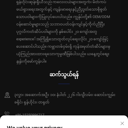
ရှန်ဟိုင်းဆုန်းရှီယီသည် ကလေးငယ်များအတွက်၊ မိတ်ကပ်
ဖယ်ရှားရေးအတွက်နှင့် ကျန်းမာရေးနှင့်ညီညွတ်သောစိုစွတ်
သောပဝါများကိုပြုလုပ်ပေးပါသည်။ ကျွန်ုပ်တို့၏ OEM/ODM
ဝန်ဆောင်မှုများသည် သဘာဝပတ်ဝန်းကျင်နှင့်ကိုက်ညီပြီး
ပုဂ္ဂလိကတံဆိပ်ပဝါများကို နှစ်ပေါင်း ၂၀ ကျော်အတွ
experience်အကြုံရှိသောထုတ်လုပ်ရေးလိုင်း ၂၀ ကျော်ဖြင့်
ပေးဆောင်ပါသည်။ ကမ္ဘာတစ်ဝှမ်းရှိ ကုန်အမှတ်တံဆိပ်များမှ
ယုံကြည်အားထားရသောကုမ္ပဏီဖြစ်ပါသည်။ ယနေ့တွင်စျေး
နှုန်းကိုမော်ကွန်းပါ။
ဆက်သွယ်ရန်
၃လွှာ၊ အဆောက်အဦး ၁၀၊ နံပါတ် ၂၂၆ ဂါးဂျီလမ်း၊ ဆောင်းကျွမ်း
ခရိုင်၊ ရှန်ဟိုင်း၊ တရုတ်
+86-15250996717
[email protected]