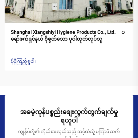
Shanghai Xiangshiyi Hygiene Products Co., Ltd. – ပ
ရော်ဖက်ရှင်နယ် စိုစွတ်သော ပုဝါထုတ်လုပ်သူ
ပိုမိုကြည့်ရှုပါ။
အခမဲ့ကုန်ပစ္စည်းစျေးကွက်တွက်ချက်မှု
ရယူပါ
ကျွန်ုပ်တို့၏ ကိုယ်စားလှယ်သည် သင့်ထံသို့ မကြာမီ ဆက်