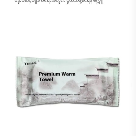
ခွေးစောင့်ရှောက်ရေးအတွက် ပွတ်သန့်စင်ရန် စက္ကူ