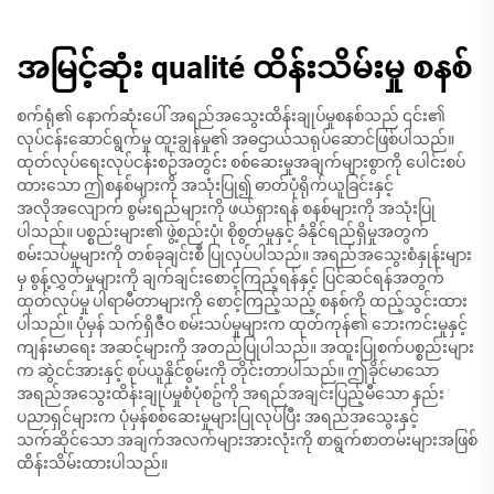
အမြင့်ဆုံး qualité ထိန်းသိမ်းမှု စနစ်
စက်ရုံ၏ နောက်ဆုံးပေါ် အရည်အသွေးထိန်းချုပ်မှုစနစ်သည် ၎င်း၏
လုပ်ငန်းဆောင်ရွက်မှု ထူးချွန်မှု၏ အဓဌာယ်သရုပ်ဆောင်ဖြစ်ပါသည်။
ထုတ်လုပ်ရေးလုပ်ငန်းစဉ်အတွင်း စစ်ဆေးမှုအချက်များစွာကို ပေါင်းစပ်
ထားသော ဤစနစ်များကို အသုံးပြု၍ ဓာတ်ပုံရိုက်ယူခြင်းနှင့်
အလိုအလျောက် စွမ်းရည်များကို ဖယ်ရှားရန် စနစ်များကို အသုံးပြု
ပါသည်။ ပစ္စည်းများ၏ ဖွဲ့စည်းပုံ၊ စိုစွတ်မှုနှင့် ခံနိုင်ရည်ရှိမှုအတွက်
စမ်းသပ်မှုများကို တစ်ခုချင်းစီ ပြုလုပ်ပါသည်။ အရည်အသွေးစံနှုန်းများ
မှ စွန့်လွှတ်မှုများကို ချက်ချင်းစောင့်ကြည့်ရန်နှင့် ပြင်ဆင်ရန်အတွက်
ထုတ်လုပ်မှု ပါရာမီတာများကို စောင့်ကြည့်သည့် စနစ်ကို ထည့်သွင်းထား
ပါသည်။ ပုံမှန် သက်ရှိဇီဝ စမ်းသပ်မှုများက ထုတ်ကုန်၏ ဘေးကင်းမှုနှင့်
ကျန်းမာရေး အဆင့်များကို အတည်ပြုပါသည်။ အထူးပြုစက်ပစ္စည်းများ
က ဆွဲငင်အားနှင့် စုပ်ယူနိုင်စွမ်းကို တိုင်းတာပါသည်။ ဤခိုင်မာသော
အရည်အသွေးထိန်းချုပ်မှုစံပုံစဥ်ကို အရည်အချင်းပြည့်မီသော နည်း
ပညာရှင်များက ပုံမှန်စစ်ဆေးမှုများပြုလုပ်ပြီး အရည်အသွေးနှင့်
သက်ဆိုင်သော အချက်အလက်များအားလုံးကို စာရွက်စာတမ်းများအဖြစ်
ထိန်းသိမ်းထားပါသည်။