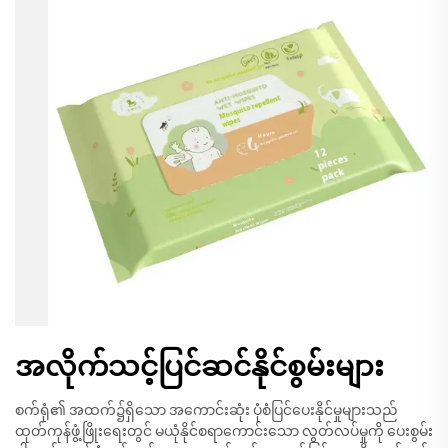
အလိုက်သင့်ပြင်ဆင်နိုင်စွမ်းများ
စက်ရုံ၏ အထက်၌ရှိသော အကောင်းဆုံး ပုံစံပြင်ပေးနိုင်မှုများသည်
ထုတ်ကုန်ဖွံ့ဖြိုးရေးတွင် မယုံနိုင်စရာကောင်းသော လွတ်လပ်မှုကို ပေးစွမ်း