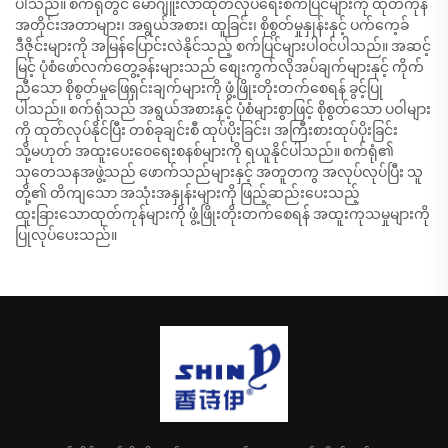
ပါသည်။ စက်ရုံတွင် မော်ဂျူးလာထုတ်လုပ်ရေးစက်ပြင်များကို ထုတ်ကုန်
အတိုင်းအတာများ၊ အရွယ်အစား၊ ထူခြင်း၊ စိုစွတ်မှုနှုန်းနှင့် ပက်ကေ့ခ်
ဒီဇိုင်းများကို အမြန်ပြောင်းလဲနိုင်သည့် စက်ပြင်များပါဝင်ပါသည်။ အဆင့်
မြင့် ပုံစံဖော်လက်တွေ့ခန်းများသည် စျေးကွက်လိုအပ်ချက်များနှင့် ကိုက်
ညီသော စိုစွတ်မှုဖြေရှင်းချက်များကို ဖွံ့ဖြိုးတိုးတက်စေရန် ခွင့်ပြု
ပါသည်။ စက်ရုံသည် အရွယ်အစားနှင့် ပုံစံများစွာဖြင့် စိုစွတ်သော ပဝါများ
ကို ထုတ်လုပ်နိုင်ပြီး တစ်ခုချင်းစီ ထုပ်ပိုးခြင်း၊ အကြီးစားထုပ်ပိုးခြင်း
သို့မဟုတ် အထူးပေးဝေရေးစနစ်များကို ရယူနိုင်ပါသည်။ စက်ရုံ၏
သုတေသနအဖွဲ့သည် ဖောက်သည်များနှင့် အတူတကွ အလုပ်လုပ်ပြီး သူ
တို့၏ တိကျသော အသုံးအနှုန်းများကို ဖြည့်ဆည်းပေးသည့်
ထူးခြားသောထုတ်ကုန်များကို ဖွံ့ဖြိုးတိုးတက်စေရန် အထူးကုသမှုများကို
ပြုလုပ်ပေးသည်။