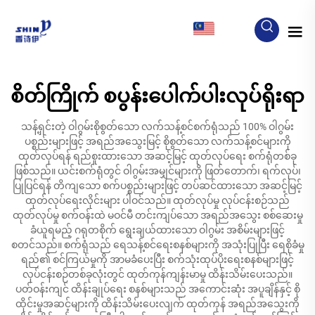
MY
စိတ်ကြိုက် စပွန်းပေါက်ပါးလုပ်ရိုးရာ
သန့်ရှင်းတဲ့ ဝါဂွမ်းစိုစွတ်သော လက်သန့်စင်စက်ရုံသည် 100% ဝါဂွမ်း
ပစ္စည်းများဖြင့် အရည်အသွေးမြင့် စိုစွတ်သော လက်သန့်စင်များကို
ထုတ်လုပ်ရန် ရည်စူးထားသော အဆင့်မြင့် ထုတ်လုပ်ရေး စက်ရုံတစ်ခု
ဖြစ်သည်။ ယင်းစက်ရုံတွင် ဝါဂွမ်းအမျှင်များကို ဖြတ်တောက်၊ ရက်လုပ်၊
ပြုပြင်ရန် တိကျသော စက်ပစ္စည်းများဖြင့် တပ်ဆင်ထားသော အဆင့်မြင့်
ထုတ်လုပ်ရေးလိုင်းများ ပါဝင်သည်။ ထုတ်လုပ်မှု လုပ်ငန်းစဉ်သည်
ထုတ်လုပ်မှု စက်ဝန်းထဲ မဝင်မီ တင်းကျပ်သော အရည်အသွေး စစ်ဆေးမှု
ခံယူရမည့် ဂရုတစိုက် ရွေးချယ်ထားသော ဝါဂွမ်း အစိမ်းများဖြင့်
စတင်သည်။ စက်ရုံသည် ရေသန့်စင်ရေးစနစ်များကို အသုံးပြုပြီး ရေစိုခံမှု
ရည်၏ စင်ကြယ်မှုကို အာမခံပေးပြီး စက်သုံးထုပ်ပိုးရေးစနစ်များဖြင့်
လုပ်ငန်းစဉ်တစ်ခုလုံးတွင် ထုတ်ကုန်ကျန်းမာမှု ထိန်းသိမ်းပေးသည်။
ပတ်ဝန်းကျင် ထိန်းချုပ်ရေး စနစ်များသည် အကောင်းဆုံး အပူချိန်နှင့် စို
ထိုင်းမှုအဆင့်များကို ထိန်းသိမ်းပေးလျက် ထုတ်ကုန် အရည်အသွေးကို