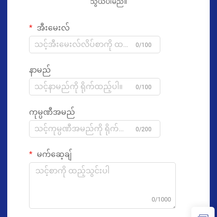
သွယ်ပါမည်။
အီးမေးလ်
0/100
နာမည်
0/100
ကုမ္ပဏီအမည်
0/200
မက်ဆေ့ချ်
0/1000