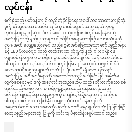
လုပ်ငန်း
စက်ရုံသည် ပတ်ဝန်းကျင် တည်တံ့ခိုင်မြဲရေးအပေါ် သဘောထားကျင့်သုံး
မှုကို တီထွင်သော ပတ်ဝန်းကျင်ကို စောင့်ရှောက်သည့် ထုတ်လုပ်မှု
လုပ်ငန်းစဉ်များဖြင့် ထင်ဟပ်စေပါသည်။ ဤစနစ်တွင် ရေပြန်လည်
အသုံးပြုသည့် နည်းပညာများ ပါဝင်ပြီး အများအားဖြင့် ရေစားသုံးမှုကို
၄၀% အထိ လျော့နည်းစေပါသည်။ စွမ်းအင်ခြွေတာသော စက်ပစ္စည်းများ
နှင့် LED မီးစနစ်များသည် ဓာတ်အားစားသုံးမှုကို နည်းပါးစေပြီး နေ
လျှပ်စစ်ပြားများက စက်ရုံ၏ စွမ်းအင်လိုအပ်ချက်များကို ထောက်ပံ့ပေး
ပါသည်။ ထုတ်လုပ်မှုလုပ်ငန်းစဉ်တွင် ပြန်လည်သော့တိုက်ဖျက်စီးနိုင်
သော ထုပ်ပိုးပစ္စည်းများကို အသုံးပြုပြီး အကျိုးရှိသော ပြန်လည်
အသုံးပြုမှု အစီအစဉ်များကို အကောင်အထည်ဖော်ခြင်းဖြင့် အမှိုက်မ
ထွက်စေရေး မူဝါဒကို အကောင်အထည်ဖော်ပါသည်။ တိုးတက်သော စစ်
ထုတ်သည့်စနစ်များက စက်ရုံမှ စွန့်ထုတ်သည့် ရေအားလုံးသည်
ပတ်ဝန်းကျင်ဆိုင်ရာ စံနှုန်းများကို ကျော်လွန်သို့မဟုတ် ကိုက်ညီစေ
ပါသည်။ စက်ရုံသည် ဖြစ်နိုင်သမျှအတိုင်း ပတ်ဝန်းကျင်ကို
အန္တရာယ်ကင်းသော အစားထိုးပစ္စည်းများကို ရွေးချယ်အသုံးပြုခြင်းဖြင့်
ဓာတုပစ္စည်းများအသုံးပြုမှုကို တင်းကျပ်စွာထိန်းချုပ်ထားပါသည်။