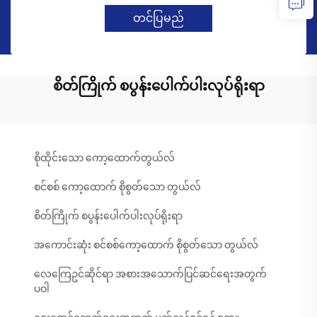
တင်ပြမည်
စိတ်ကြိုက် စပွန်းပေါက်ပါးလုပ်ရိုးရာ
စိုထိုင်းသော ကော့ထောက်တွယ်လ်
စင်စစ် ကော့ထောက် စိုစွတ်သော တွယ်လ်
စိတ်ကြိုက် စပွန်းပေါက်ပါးလုပ်ရိုးရာ
အကောင်းဆုံး စင်စစ်ကော့ထောက် စိုစွတ်သော တွယ်လ်
လေကြေဥင်ဆိုင်ရာ အစားအသောက်ပြင်ဆင်ရေးအတွက်
ပဝါ