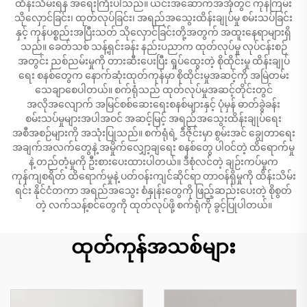
ထိန်းသိမ်းရန် အရေးကြီးပါသည်။ ယင်းအဆောက်အအုံတွင် ကုန်ကြမ်း
သိုလှောင်ခြင်း၊ ထုတ်လုပ်ခြင်း၊ အရည်အသွေးထိန်းချုပ်မှု စမ်းသပ်ခြင်း
နှင့် ကုန်ပစ္စည်းအပြီးသတ် သိုလှောင်ခြင်းတို့အတွက် အထူးနေရာများရှိ
သည်။ ခေတ်သစ် သန့်ရှင်းခန်း နည်းပညာက ထုတ်လုပ်မှု လုပ်ငန်းစဉ်
အတွင်း ညစ်ညမ်းမှုကို တားဆီးပေးပြီး ရှုပ်ထွေးတဲ့ စိုထိုင်းမှု ထိန်းချုပ်
ရေး စနစ်တွေက နောက်ဆုံးထုတ်ကုန်မှာ စိုထိုင်းမှုအဆင့်ကို အမြဲတမ်း
သေချာစေပါတယ်။ စက်ရုံသည် ထုတ်လုပ်မှုအဆင့်တိုင်းတွင်
အလိုအလျောက် အမြင်စစ်ဆေးရေးစနစ်များနှင့် ပုံမှန် ဓာတ်ခွဲခန်း
စမ်းသပ်မှုများအပါအဝင် အဆင့်မြင့် အရည်အသွေးထိန်းချုပ်ရေး
အစီအစဉ်များကို အသုံးပြုသည်။ စက်ရုံရဲ့ ဒီဇိုင်းမှာ စွမ်းအင် ချွေတာရေး
အချက်အလက်တွေနဲ့ အမှိုက်လျှော့ချရေး စနစ်တွေ ပါဝင်တဲ့ ထိရောက်မှု
နဲ့ တည်တံ့မှုကို ဦးစားပေးထားပါတယ်။ ဒီစုံလင်တဲ့ ချဉ်းကပ်မှုက
ကုန်ကျစရိတ် ထိရောက်မှုနဲ့ ပတ်ဝန်းကျင်ဆိုင်ရာ တာဝန်ရှိမှုကို ထိန်းသိမ်း
ရင်း နိုင်ငံတကာ အရည်အသွေး စံနှုန်းတွေကို ဖြည့်ဆည်းပေးတဲ့ စိုစွတ်
တဲ့ လက်သန့်စင်တွေကို ထုတ်လုပ်ဖို့ စက်ရုံကို ခွင့်ပြုပါတယ်။
ထုတ်ကုန်အသစ်များ