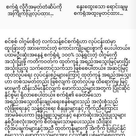
နွေးထွေးသော ရောင်းချမှု
စက်ရုံ လိုဂိုအမှတ်တံဆိပ်ကို
စက်ရုံအထူးမှုတင်ထားသော
အကြိုက်ပြုလုပ်ထားသော
လိုဂိုအရက်ဓာတ် ၇၅% ၂၀
တစ်ခုလုံးရှိ စက်ဝန်း
ပဝါများ ထိရောက်သော
ပတ်ဝန်းကျင်ကို အနံ့သက်
သန့်စင်မှု ၉၉.၉% ဖြင့်။
သော ပေါ့တ်တိုက်ခြင်း
ခရီးသွားခြင်း ပါတီ ကြော်ငြာ
စင်စစ် ဝါဂွမ်းစိုတဲ့ လက်သန့်စင်စက်ရုံဟာ လုပ်ငန်းထဲမှာ
မှု တိုးတက်မှုအတွက်
ထူးခြားတဲ့ အားကောင်းတဲ့ ကောင်းကျိုးများစွာကို ပေးပါတယ်။
ပထမဦးဆုံးအနေနဲ့ စက်ရုံရဲ့ ၁၀၀% သန့်ရှင်းတဲ့ ဝါဂွမ်းကို
အသုံးပြုဖို့ ကတိကဝတ်က ထုတ်ကုန် အရည်အသွေးမြင့်မားပြီး
အသုံးပြုသူ သက်တောင့်သက်သာ ဖြစ်စေပါတယ်။ အဆင့်မြင့်
ထုတ်လုပ်ရေး လုပ်ငန်းစဉ်များကြောင့် ထုတ်ကုန် အရည်အသွေး
ဟာ တစ်သမတ်တည်း ဖြစ်လျက် ထုတ်လုပ်မှု ထိရောက်မှု မြင့်
မားမှုကို ထိန်းသိမ်းနိုင်လျက် ဖောက်သည်များအတွက် ပြိုင်ဆိုင်
နိုင်စွမ်း ရှိလာစေပါတယ်။ စက်ရုံ၏ ခေတ်မီသော
အရည်အသွေးထိန်းချုပ်ရေးစနစ်များသည် အလုံးစုံသည်
လုံခြုံရေးနှင့် သန့်ရှင်းရေး စံနှုန်းများနှင့် ကိုက်ညီကြောင်း
အာမခံပေးကာ ဖြန့်ဖြူးသူများနှင့် နောက်ဆုံးအသုံးပြုသူများ
နှစ်ဦးစလုံးအတွက် စိတ်ချမ်းသာမှုပေးသည်။ သီးခြား
လိုအပ်ချက်များနှင့်အညီ ထုတ်ကုန်များကို အံကိုက် ပြုပြင်နိုင်
စွမ်းသည် ဖောက်သည်များအား ၎င်းတို့၏ ပစ်မှတ်စျေးကွက်