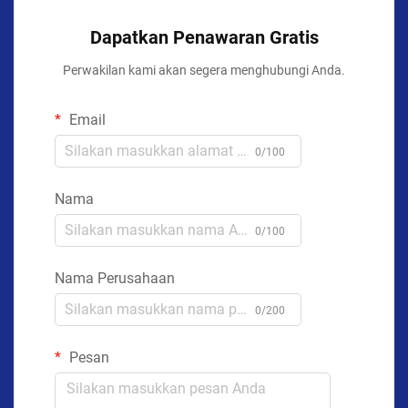
Dapatkan Penawaran Gratis
Perwakilan kami akan segera menghubungi Anda.
Email
0/100
Nama
0/100
Nama Perusahaan
0/200
Pesan