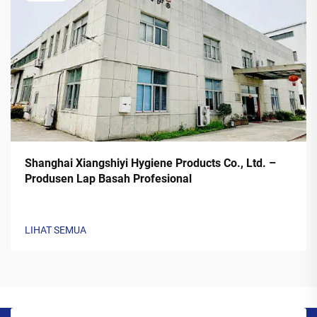
Shanghai Xiangshiyi Hygiene Products Co., Ltd. –
Produsen Lap Basah Profesional
LIHAT SEMUA