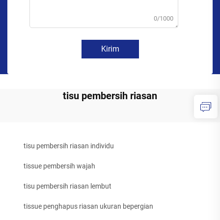
0/1000
Kirim
tisu pembersih riasan
tisu pembersih riasan individu
tissue pembersih wajah
tisu pembersih riasan lembut
tissue penghapus riasan ukuran bepergian