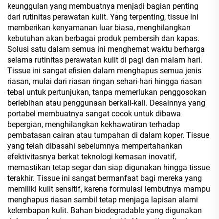
keunggulan yang membuatnya menjadi bagian penting
dari rutinitas perawatan kulit. Yang terpenting, tissue ini
memberikan kenyamanan luar biasa, menghilangkan
kebutuhan akan berbagai produk pembersih dan kapas.
Solusi satu dalam semua ini menghemat waktu berharga
selama rutinitas perawatan kulit di pagi dan malam hari.
Tissue ini sangat efisien dalam menghapus semua jenis
riasan, mulai dari riasan ringan sehari-hari hingga riasan
tebal untuk pertunjukan, tanpa memerlukan penggosokan
berlebihan atau penggunaan berkali-kali. Desainnya yang
portabel membuatnya sangat cocok untuk dibawa
bepergian, menghilangkan kekhawatiran terhadap
pembatasan cairan atau tumpahan di dalam koper. Tissue
yang telah dibasahi sebelumnya mempertahankan
efektivitasnya berkat teknologi kemasan inovatif,
memastikan tetap segar dan siap digunakan hingga tissue
terakhir. Tissue ini sangat bermanfaat bagi mereka yang
memiliki kulit sensitif, karena formulasi lembutnya mampu
menghapus riasan sambil tetap menjaga lapisan alami
kelembapan kulit. Bahan biodegradable yang digunakan