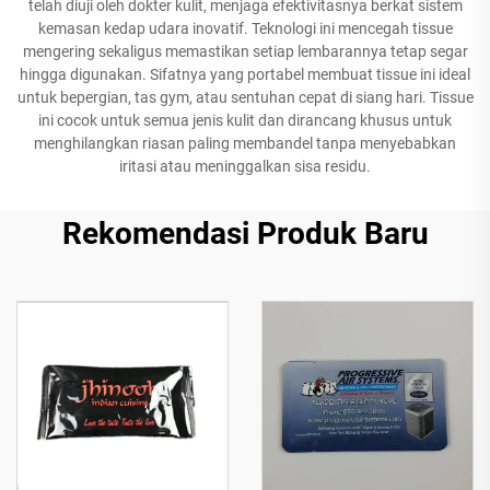
telah diuji oleh dokter kulit, menjaga efektivitasnya berkat sistem
kemasan kedap udara inovatif. Teknologi ini mencegah tissue
mengering sekaligus memastikan setiap lembarannya tetap segar
hingga digunakan. Sifatnya yang portabel membuat tissue ini ideal
untuk bepergian, tas gym, atau sentuhan cepat di siang hari. Tissue
ini cocok untuk semua jenis kulit dan dirancang khusus untuk
menghilangkan riasan paling membandel tanpa menyebabkan
iritasi atau meninggalkan sisa residu.
Rekomendasi Produk Baru