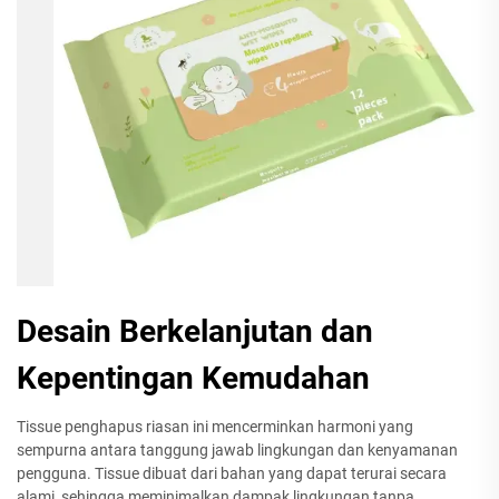
Desain Berkelanjutan dan
Kepentingan Kemudahan
Tissue penghapus riasan ini mencerminkan harmoni yang
sempurna antara tanggung jawab lingkungan dan kenyamanan
pengguna. Tissue dibuat dari bahan yang dapat terurai secara
alami, sehingga meminimalkan dampak lingkungan tanpa