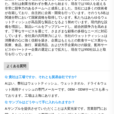
た。当社は創業当初わずか数人から始まり、現在では100人を超える
非常に競争力のあるチームへと成長しました。当社には多くの技術者
が在籍しており、自主的に企画・開発を行っています。そのうち5名は
関連分野において国家資格を取得しています。私たちはあらゆるウェ
ットティッシュが高品質な製品となるよう努めています。現代的な設
備を増設し、製品レベルをアップグレードし、総合的競争力を高めま
す。丁寧なサービスを通じて、さまざまな顧客の多様なニーズに対応
しています。全社員の共同努力により、当社のウェットティッシュは
消費者の心に強く信頼を築き、企業はもともとの飲食サービス業から
医療、食品、旅行、家庭用品、および大手企業向けの販促、配布サー
ビスやパートナー企業の選定にまで拡大し、現在では950社以上と取
引を行っています。
よくある質問
Q: 貴社は工場ですか、それとも貿易会社ですか?
A:はい、弊社はウェットティッシュ、ウェットタオル、ドライ＆ウェ
ット両用ティッシュの専門メーカーです。OEM・ODMサービスも承っ
ております。工場は上海にあります。
Q: サンプルはどうやって手に入れられますか？
A:サンプルを提供させていただくことは大変光栄です。営業部門にお