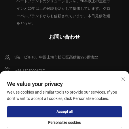
ベートブランドのソリューションを、20本以上の生産ラ
インと20年以上の経験を活かして提供しています。グロ
ーバルブランドからも信頼されています。本日見積依頼
をどうぞ。
お問い合わせ
3階、ビル10、中国上海市松江区高積路226番地22
+86-15250996717
[email protected]
We value your privacy
We use cookies and similar tools to provide our services. If you
don't want to accept all cookies, click Personalize cookies.
Copyright © 2026 上海祥碩衛生製品有限公司。全著作権所有。
プライバシー
Accept all
ポリシー
Personalize cookies