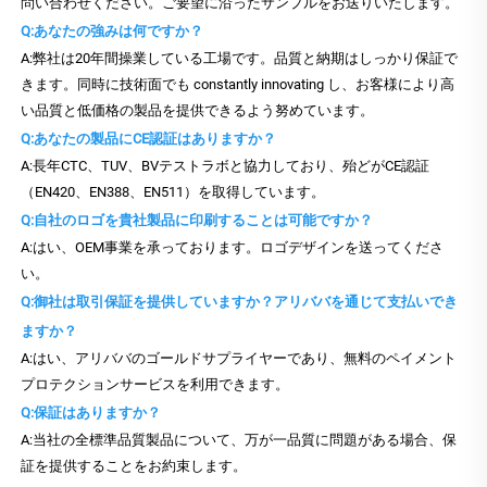
問い合わせください。ご要望に沿ったサンプルをお送りいたします。
Q:あなたの強みは何ですか？
A:弊社は20年間操業している工場です。品質と納期はしっかり保証で
きます。同時に技術面でも constantly innovating し、お客様により高
い品質と低価格の製品を提供できるよう努めています。
Q:あなたの製品にCE認証はありますか？
A:長年CTC、TUV、BVテストラボと協力しており、殆どがCE認証
（EN420、EN388、EN511）を取得しています。
Q:自社のロゴを貴社製品に印刷することは可能ですか？
A:はい、OEM事業を承っております。ロゴデザインを送ってくださ
い。
Q:御社は取引保証を提供していますか？アリババを通じて支払いでき
ますか？
A:はい、アリババのゴールドサプライヤーであり、無料のペイメント
プロテクションサービスを利用できます。
Q:保証はありますか？
A:当社の全標準品質製品について、万が一品質に問題がある場合、保
証を提供することをお約束します。