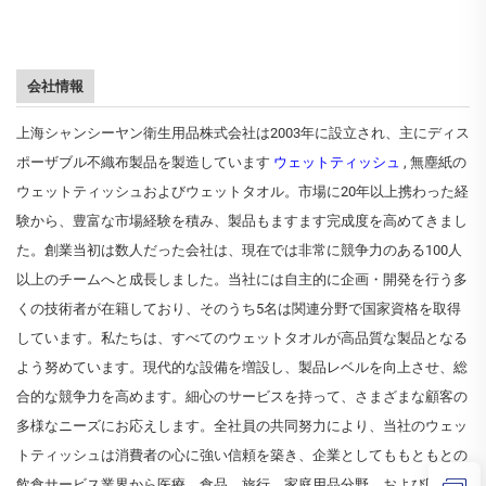
会社情報
上海シャンシーヤン衛生用品株式会社は2003年に設立され、主にディス
ポーザブル不織布製品を製造しています
ウェットティッシュ
, 無塵紙の
ウェットティッシュおよびウェットタオル。市場に20年以上携わった経
験から、豊富な市場経験を積み、製品もますます完成度を高めてきまし
た。創業当初は数人だった会社は、現在では非常に競争力のある100人
以上のチームへと成長しました。当社には自主的に企画・開発を行う多
くの技術者が在籍しており、そのうち5名は関連分野で国家資格を取得
しています。私たちは、すべてのウェットタオルが高品質な製品となる
よう努めています。現代的な設備を増設し、製品レベルを向上させ、総
合的な競争力を高めます。細心のサービスを持って、さまざまな顧客の
多様なニーズにお応えします。全社員の共同努力により、当社のウェッ
トティッシュは消費者の心に強い信頼を築き、企業としてももともとの
飲食サービス業界から医療、食品、旅行、家庭用品分野、および国内の