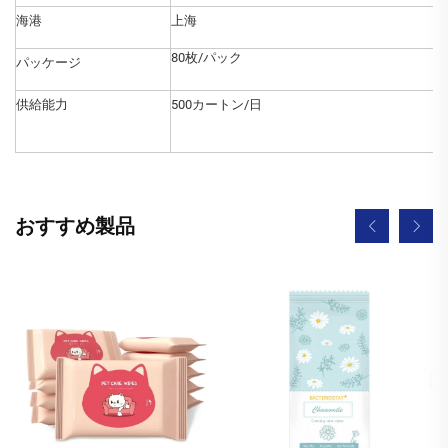
海港
上海
80枚/パック
パッケージ
供給能力
500カートン/日
おすすめ製品