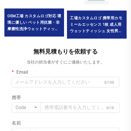
OEM工場 カスタムロゴ対応 環
工場カスタムロゴ 携帯用カモ
境に優しい ペット用抗菌・非
ミールエッセンス 1枚 成人用
摩擦性洗浄ウェットティッシ
ウェットティッシュ 女性男性
ュ10枚入り 足裏・涙焼け用ス
の清掃用 ミニパック
ペシャルケアティッシュ 最小
MOQ10000パック
発注数量10000パック
無料見積もりを依頼する
当社の担当者がすぐにご連絡いたします。
Email
0/100
携帯
Code
0/16
名前