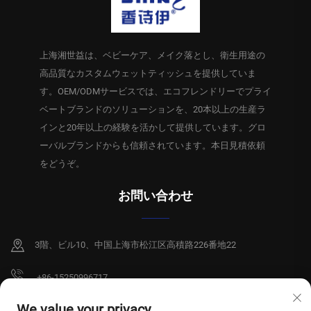
上海湘世益は、ベビーケア、メイク落とし、衛生用途の
高品質なカスタムウェットティッシュを提供していま
す。OEM/ODMサービスでは、エコフレンドリーでプライ
ベートブランドのソリューションを、20本以上の生産ラ
インと20年以上の経験を活かして提供しています。グロ
ーバルブランドからも信頼されています。本日見積依頼
をどうぞ。
お問い合わせ
3階、ビル10、中国上海市松江区高積路226番地22
+86-15250996717
[email protected]
We value your privacy