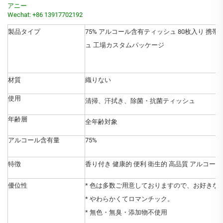
アニー
Wechat: +86 13917702192
製品タイプ
75% アルコール含有ティッシュ 80枚入り 
ュ 工場カスタムパッケージ
材質
織りない
使用
清掃、汗拭き、除菌・抗菌ティッシュ
年齢層
全年齢対象
アルコール含有量
75%
特徴
香り付き 健康的 便利 衛生的 高品質 アルコール
優位性
* 色は多数ご用意しておりますので、お好きな
* やわらかくてロマンチック。
* 無色・無臭・添加物不使用