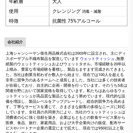
年齢層
大人
使用
クレンジング
消毒・滅菌
特徴
抗菌性 75%アルコール
会社紹介
上海シャンシーヤン衛生用品株式会社は2003年に設立され、主にディ
スポーザブル不織布製品を製造しています
ウェットティッシュ
,無塵
紙製のウェットティッシュおよびウェットタオル。市場経験を20年以
上積み、豊富な市場経験を蓄積し、製品もますます完成されてきまし
た。当社は創業当初わずか数人から始まり、現在では100人を超える
非常に競争力のあるチームへと成長しました。当社には多くの技術者
が在籍しており、自主的に企画・開発を行っています。そのうち5名は
関連分野において国家資格を取得しています。私たちはあらゆるウェ
ットティッシュが高品質な製品となるよう努めています。現代的な設
備を増設し、製品レベルをアップグレードし、総合的競争力を高めま
す。丁寧なサービスを通じて、さまざまな顧客の多様なニーズに対応
しています。全社員の共同努力により、当社のウェットティッシュは
消費者の心に強く信頼を築き、企業はもともとの飲食サービス業から
医療、食品、旅行、家庭用品、および大手企業向けの販促、配布サー
ビスやパートナー企業の選定にまで拡大し、現在では950社以上と取