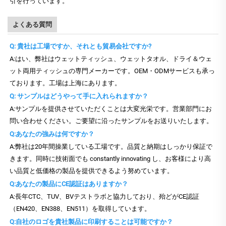
引を行っています。
よくある質問
Q: 貴社は工場ですか、それとも貿易会社ですか?
A:はい、弊社はウェットティッシュ、ウェットタオル、ドライ＆ウェ
ット両用ティッシュの専門メーカーです。OEM・ODMサービスも承っ
ております。工場は上海にあります。
Q: サンプルはどうやって手に入れられますか？
A:サンプルを提供させていただくことは大変光栄です。営業部門にお
問い合わせください。ご要望に沿ったサンプルをお送りいたします。
Q:あなたの強みは何ですか？
A:弊社は20年間操業している工場です。品質と納期はしっかり保証で
きます。同時に技術面でも constantly innovating し、お客様により高
い品質と低価格の製品を提供できるよう努めています。
Q:あなたの製品にCE認証はありますか？
A:長年CTC、TUV、BVテストラボと協力しており、殆どがCE認証
（EN420、EN388、EN511）を取得しています。
Q:自社のロゴを貴社製品に印刷することは可能ですか？