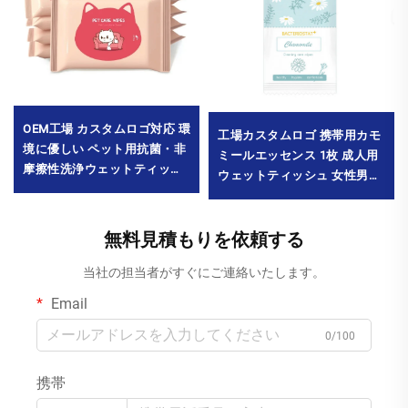
OEM工場 カスタムロゴ対応 環
工場カスタムロゴ 携帯用カモ
境に優しい ペット用抗菌・非
ミールエッセンス 1枚 成人用
摩擦性洗浄ウェットティッシ
ウェットティッシュ 女性男性
ュ10枚入り 足裏・涙焼け用ス
の清掃用 ミニパック
ペシャルケアティッシュ 最小
MOQ10000パック
発注数量10000パック
無料見積もりを依頼する
当社の担当者がすぐにご連絡いたします。
Email
0/100
携帯