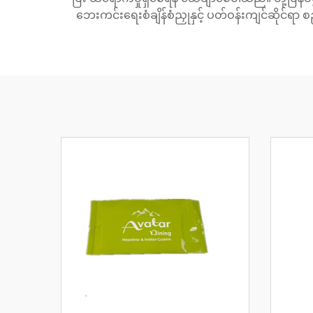
ဘေးကင်းရေးစံချိန်စံညှုနှင့် ပတ်ဝန်းကျင်ဆိုင်ရာ