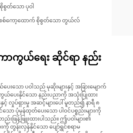
ိုစွတ်သော ပုဝါ
်စစ်ကော့ထောက် စိုစွတ်သော တွယ်လ်
ကာကွယ်ရေး ဆိုင်ရာ နည်း
ွယ်ပေးသော ပဝါသည် မုဆိုးများနှင့် အခြားမျောက်
ကွယ်ပေးနိုင်သော နည်းပညာကို အသုံးပြုထား
် လှုပ်ရှားမှု အဆင့်များပေါ် မူတည်၍ နာရီ ၈
သော ပုံမှန်ထုတ်ပေးသော ပါဝင်ပစ္စည်းများကို
ပုံတည်းဖြန့်ဖြူးထားပါသည်။ ဤပဝါများ၏
ကို တွန်းလှန်နိုင်သော ပျော်ရွှင်စရာမ