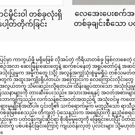
လေအေးပေးစက်အ
မှိုင်းဝါ တစ်ခုလုံးရှိ
တစ်ခုချင်းစီသော ပဝ
ပေါ့တ်တိုက်ခြင်း
မှာ ကာကွယ်ဖို့ မရှိမဖြစ် လိုအပ်တဲ့ ကိရိယာတစ်ခု ဖြစ်လာစေတဲ့ 
က အစဉ်အလာ ဆေးဖြန်းဆေးတွေနဲ့ ဆက်စပ်နေတဲ့ အရှုပ်တော်ပုံနဲ့ အဆင်မပ
ုမှုက အမှိုက်တွေ (သို့) အလွန်အကျွံသုံးစွဲမှုမရှိပဲ တစ်သမတ်တည်း 
တွက် အထူးအကျိုးရှိပါတယ်၊ အကြောင်းက လေကြောင်းလိုင်းတွေ ဆေ
 အလွယ်တကူ သိမ်းဆည်းလို့ရတယ်။ ထိန်းချုပ်ထားသော အသုံးပြုမှုနည
ာမန်ပြဿနာများကို တားဆီးပေးသည်။ အသားအရေနှင့် အဝတ်အစားမ
 သဘောကျကြသည်။ လက်သန့်စင်အဝတ်အထည်ရဲ့ အသုံးဝင်မှု ကတော့ 
်ရှားမှုမျိုးစုံအထိပါ။ ၎င်းတို့၏ သက်ရောက်မှုက မတူညီသော ရာသီဥတ
စ်ခုဖြစ်စေသည်။ တိကျတဲ့ ပုံသေနည်းက အရေပြားကို နူးညံ့စေရင်း ရေရှ
စည်းမှုက ပတ်ဝန်းကျင်ဆိုင်ရာ စိုးရိမ်မှုတွေကို ဖြေရှင်းပေးပြီး ပ
်တကူ ပစ်ပစ်နိုင်ခြင်းကြောင့် ကျယ်ဝန်းလှတဲ့ ပုလင်းများ သို့မဟု
်။