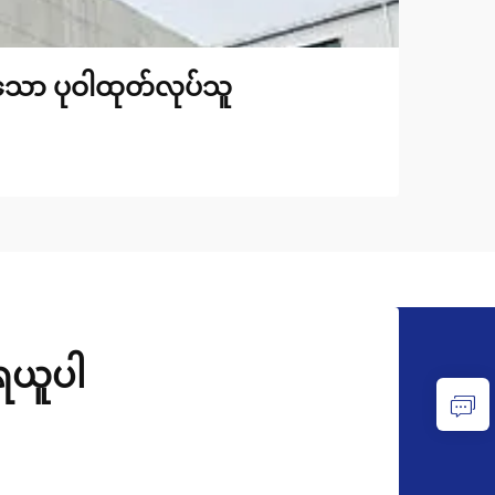
်သော ပုဝါထုတ်လုပ်သူ
ုရယူပါ