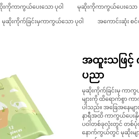
ဆိုးကိုကာကွယ်ပေးသော ပုဝါ
မုဆိုးကိုကာကွယ်ပေးသော စ
မုဆိုးကိုက်ခြင်းမှကာကွယ်သော ပုဝါ
အကောင်းဆုံး စင
အထူးသဖြင့် 
ပညာ
မုဆိုးကိုက်ခြင်းမှ ကာက
များကို ထိရောက်စွာ ကာ
ပါသည်။ အခြေအနေများနှင့
နာရီအထိ ကာကွယ်ပေးနိုင်
ပဝါတစ်ခုလုံးတွင် တစ်
နောက်ကွယ်တွင် မုဆိုးများ