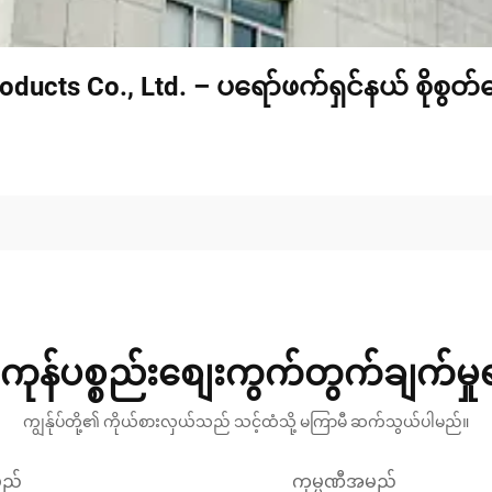
oducts Co., Ltd. – ပရော်ဖက်ရှင်နယ် စိုစွတ
ကုန်ပစ္စည်းစျေးကွက်တွက်ချက်မှ
ကျွန်ုပ်တို့၏ ကိုယ်စားလှယ်သည် သင့်ထံသို့ မကြာမီ ဆက်သွယ်ပါမည်။
မည်
ကုမ္ပဏီအမည်