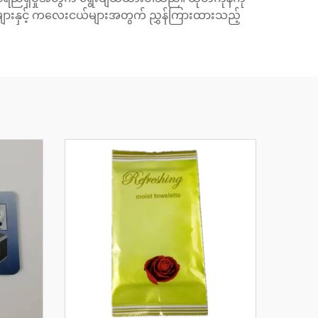
မင်းများနှင့် ကလေးငယ်များအတွက် ညွှန်ကြားထားသည့်