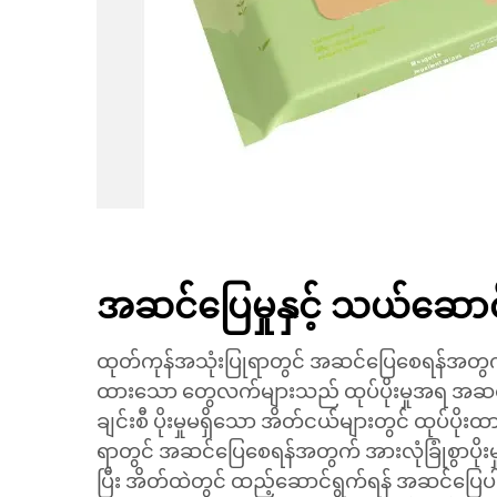
အဆင်ပြေမှုနှင့် သယ်ဆောင်နိ
ထုတ်ကုန်အသုံးပြုရာတွင် အဆင်ပြေစေရန်အတွက် ထူ
ထားသော တွေလက်များသည် ထုပ်ပိုးမှုအရ အဆင်ပြ
ချင်းစီ ပိုးမှုမရှိသော အိတ်ငယ်များတွင် ထုပ်ပိုး
ရာတွင် အဆင်ပြေစေရန်အတွက် အားလုံခြုံစွာပို
ပြီး အိတ်ထဲတွင် ထည့်ဆောင်ရွက်ရန် အဆင်ပြေပါ