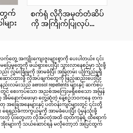
တွက်
စက်ရုံ လိုဂိုအမှတ်တံဆိပ်
ါများ
ကို အကြိုက်ပြုလုပ်ထား
သော တစ်ခုလုံးရှိ စက်ဝန်း
ပတ်ဝန်းကျင်ကို အနံ့သက်
သော ပေါ့တ်တိုက်ခြင်း
လက်တွေ့ အကျိုးကျေးဇူးများစွာကို ပေးပါတယ်။ ၎င်း
ခရီးသွားခြင်း ပါတီ
ြေမှုတွေကို ဖယ်ရှားပေးပြီး သွားလာနေစဉ်မှာ သုံးဖို့
ကြော်ငြာမှု တိုးတက်မှု
လွှမ်းခြုံမှုကို အာမခံပြီး အမြဲတမ်း ယုံကြည်မှုရှိ
ာင်ထားဖို့ လိုအပ်ချက်တွေကို ဖြည့်ဆည်းပေးပြီး
အတွက်
်းလမ်းသည် aerosol repellents များနှင့် ဆက်စပ်
ျားတွင် စေးကပ်သော အညစ်အကြေးမရှိစေသော အမြန်
အိမ်နောက်ဖေးမှာ တွေ့ဆုံတဲ့ နေ့စဉ်ဘဝကနေ တက
ု အခြေအနေများနှင့် ပတ်ဝန်းကျင်များတွင် ၎င်းတို့
ည်ခံကာကွယ်မှုကို အာမခံပေးပြီး ပုံမှန်သုံးဖို့
ိတ်ထားတဲ့ ပုံးတွေဟာ လိုအပ်တဲ့အထိ ထုတ်ကုန်ရဲ့ ထိရောက်
တ် အိုးများကို သယ်ဆောင်ရန် မလိုတော့ဘဲ အပြင်ထွက်