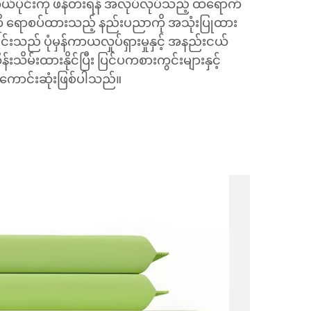
ုင်းကို ဖန်တီးရန် အလုပ်လုပ်သည့် ထိရောက်
ု ရောစပ်ထားသည့် နည်းပညာကို အသုံးပြုထား
းသည် ပုံမှန်ကာယလှုပ်ရှားမှုနှင့် အနည်းငယ်
ိန်းသိမ်းထားနိုင်ပြီး ပြင်ပကစားကွင်းများနှင့်
အကောင်းဆုံးဖြစ်ပါသည်။