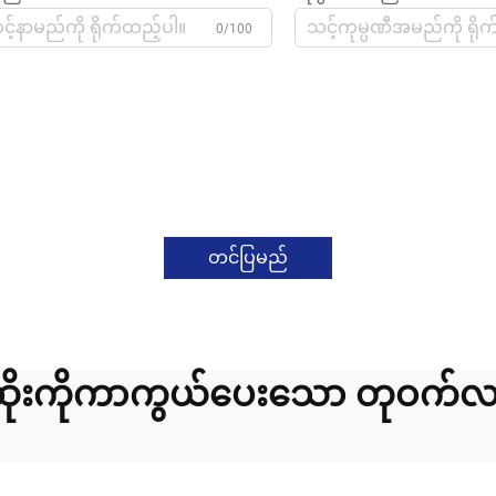
0/100
တင်ပြမည်
ဆိုးကိုကာကွယ်ပေးသော တုဝက်