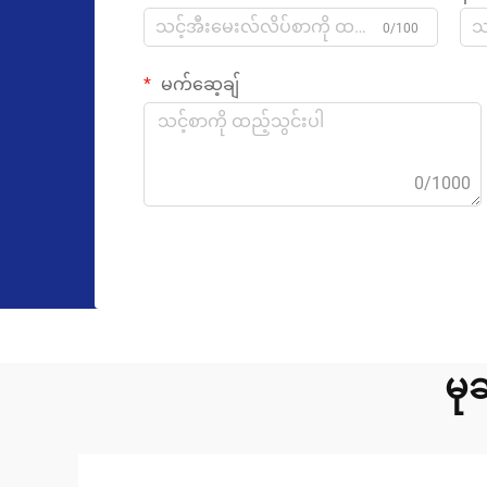
0/100
မက်ဆေ့ချ်
0/1000
မု