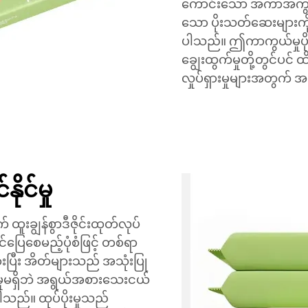
ကောင်းသော အကာအကွယ်ပိ
သော ပိုးသတ်ဆေးများကိ
ပါသည်။ ဤကာကွယ်မှုပိုင်
ချွေးထွက်မှုတို့တွင်ပင် ထ
လှုပ်ရှားမှုများအတွက် 
ုင်မှု
းချွန်စွာဒီဇိုင်းထုတ်လုပ်
ေစေမည့်ပုံစံဖြင့် တစ်ရာ
ထားပြီး အိတ်များသည် အသုံးပြု
းမှုမရှိဘဲ အရွယ်အစားသေးငယ်
သည်။ ထုပ်ပိုးမှုသည်