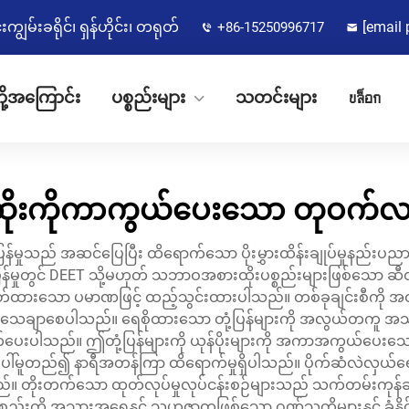
မ်းခရိုင်၊ ရှန်ဟိုင်း၊ တရုတ်
[email 
+86-15250996717
ို့အကြောင်း
ပစ္စည်းများ
သတင်းများ
บล็อก
ဆိုးကိုကာကွယ်ပေးသော တုဝက်
န်မှုသည် အဆင်ပြေပြီး ထိရောက်သော ပိုးမွှားထိန်းချုပ်မှုနည်း
်မှုတွင် DEET သို့မဟုတ် သဘာဝအစားထိုးပစ္စည်းများဖြစ်သော ဆီထရ
တ်ထားသော ပမာဏဖြင့် ထည့်သွင်းထားပါသည်။ တစ်ခုချင်းစီကို အထု
သေချာစေပါသည်။ ရေစိုထားသော တုံ့ပြန်များကို အလွယ်တကူ အသုံးပြ
းပါသည်။ ဤတုံ့ပြန်များကို ယုန်ပိုးများကို အကာအကွယ်ပေးသော 
ေါ်မူတည်၍ နာရီအတန်ကြာ ထိရောက်မှုရှိပါသည်။ ပိုက်ဆံလဲလှယ်ရေးဒီဇ
သည်။ တိုးတက်သော ထုတ်လုပ်မှုလုပ်ငန်းစဉ်များသည် သက်တမ်းကုန်ဆု
ပစ္စည်းကို အသားအရေနှင့် သဟဇာတဖြစ်သော ဂုဏ်သတ္တိများနှင့် ခံနိ