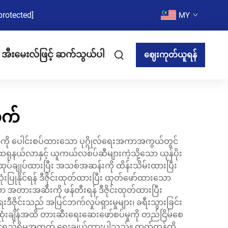
protected]
MY
အီးမေးလ်ဖြင့် ဆက်သွယ်ပါ
ဈေးကုတ်ယူရန်
လက်
ပညာကို ပေါင်းစပ်ထားသော ပုဂ္ဂိုလ်ရေးအကာအကွယ်တွင်
ုနယ်လာနှင့် ယူကယ်လစ်ပ်ဆီများကဲ့သို့သော ယုန်ပိုး
ပ်ချုပ်ထားပြီး အသစ်အဆန်းကို ထိန်းသိမ်းထားပြီး
ုနိုင်ရန် ဒီဇိုင်းထုတ်ထားပြီး ထုတ်ဖော်ထားသော
အတားအဆီးကို ဖန်တီးရန် ဒီဇိုင်းထုတ်ထားပြီး
ိုင်းသည် အပြင်ဘက်လှုပ်ရှားမှုများ၊ ခရီးသွားခြင်း
ံးချိန်အထိ တားဆီးရေးဆေးဖော်စပ်မှုကို တည်ငြိမ်စေ
ုင်ရည်ရှိမှုအတွက် ရွေးချယ်ထားပါသည်။ ထုတ်ကုန်ကို