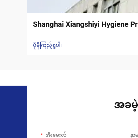
Shanghai Xiangshiyi Hygiene Pr
ပိုမိုကြည့်ရှုပါ။
အခမဲ့
အီးမေးလ်
နာ