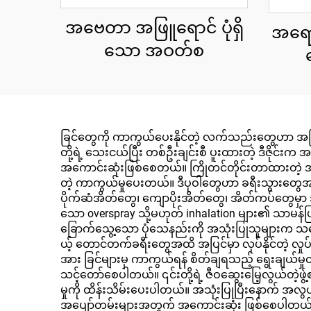
အဗေတာ အဖြူရောင် ပုံရှိ
အရောင်
သော အဝတ်စ
ခြင်တွေကို ကာကွယ်ပေးနိုင်တဲ့ လက်သည်းတွေဟာ အပြင်
တို့ရဲ့ သေးငယ်ပြီး တစ်ဦးချင်းစီ ပူးထားတဲ့ ဒီဇိုင်း
အကောင်းဆုံးဖြစ်စေတယ်။ ကြိုတင်တိုင်းတာထားတဲ့ အသုံးပြ
တဲ့ ကာကွယ်မှုပေးတယ်။ ဒီပုဝါတွေဟာ ခရီးသွားတွေအ
ပိုက်ဆံအိတ်တွေ၊ ကျောပိုးအိတ်တွေ၊ အိတ်ကပ်တွေမှာ
သော overspray သို့မဟုတ် inhalation များ၏ သ
ခြောက်သွေ့သော ပုံသေနည်းကို အသုံးပြုသူများက
ယ့် တောင်တက်ခရီးတွေအထိ အပြင်မှာ လုပ်နိုင်တဲ့ လှုပ
အား ခြင်များမှ ကာကွယ်ရန် စိတ်ချရသည့် ရွေးချယ်မှုတ
သင့်တော်စေပါတယ်။ ၎င်းတို့ရဲ့ ဇီဝဆွေးမြေ့လွယ်တဲ့ဖွဲ့
မှုကို ထိန်းသိမ်းပေးပါတယ်။ အသုံးပြုပြီးနောက် အလွယ
အပျော်တမ်းများအတွက် အကောင်းဆုံး ဖြစ်စေပါတယ