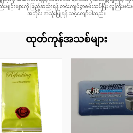
 စည်းမျဉ်းများကို ဖြည့်ဆည်းရန် တင်းကျပ်စွာစမ်းသပ်ပြီး လူကြီး
အတိုင်း အသုံးပြုရန် သင့်လျော်ပါသည်။
ထုတ်ကုန်အသစ်များ