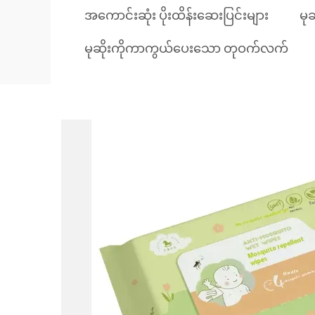
အကောင်းဆုံး ပိုးထိန်းဆေးပြင်းများ
မု
မုဆိုးကိုကာကွယ်ပေးသော တုဝက်လက်