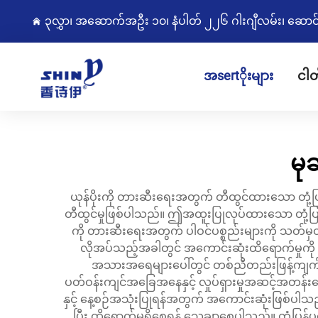
၃လွှာ၊ အဆောက်အဦး ၁၀၊ နံပါတ် ၂၂၆ ဂါးဂျီလမ်း၊ ဆောင်းကျွ
အsertိုးများ
ငါတ
မု
ယုန်ပိုးကို တားဆီးရေးအတွက် တီထွင်ထားသော တုံ့ပြ
တီထွင်မှုဖြစ်ပါသည်။ ဤအထူးပြုလုပ်ထားသော တုံ့ပြန
ကို တားဆီးရေးအတွက် ပါဝင်ပစ္စည်းများကို သတ်မှ
လိုအပ်သည့်အခါတွင် အကောင်းဆုံးထိရောက်မှုကို 
အသားအရေများပေါ်တွင် တစ်ညီတည်းဖြန့်ကျက်ပေ
ပတ်ဝန်းကျင်အခြေအနေနှင့် လှုပ်ရှားမှုအဆင့်အတန်းပ
နှင့် နေ့စဉ်အသုံးပြုရန်အတွက် အကောင်းဆုံးဖြစ်ပါ
ပြီး ထိရောက်မှုရှိစေရန် သေချာစေပါသည်။ တုံ့ပြန်