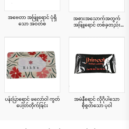
အဗေတာ အဖြူရောင် ပုံရှိ
အစားအသောက်အတွက်
သော အဝတ်စ
အဖြူရောင် တစ်ခုတည်း
သော အဝတ်စ
အမဲနီရောင် လိုဂိုပါသော
ပန်းပြာရောင် ဖလော်ဝါ ကွတ်
စိုစွတ်သော ပုဝါ
ပေါ့တ်တိုက်ခြင်း