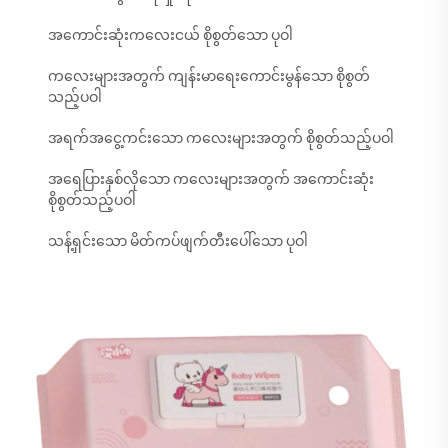
အကောင်းဆုံးကလေးငယ် စိုစွတ်သော ပုဝါ
ကလေးများအတွက် ကျန်းမာရေးကောင်းမွန်သော စိုစွတ်
သည့်ပဝါ
အရက်အငွေ့ကင်းသော ကလေးများအတွက် စိုစွတ်သည့်ပဝါ
အရေပြားနှစ်လိုသော ကလေးများအတွက် အကောင်းဆုံး
စိုစွတ်သည့်ပဝါ
သန့်ရှင်းသော မိတ်ကပ်ဖျက်တီးပေါ်သော ပုဝါ