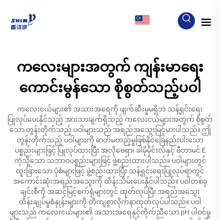
MY
ကလေးများအတွက် ကျန်းမာရေး
ကောင်းမွန်သော စိုစွတ်သည့်ပဝါ
ကလေးငယ်များ၏ အသားအရေကို ဖျက်ဆီးမှုမရှိဘဲ သန့်ရှင်းရေး
ပြုလုပ်ပေးနိုင်သည့် အားသာချက်ရှိသည့် ကလေးငယ်များအတွက် စိုစွတ်
သော တွန်းတိုက်သည့် ပဝါများသည် အရည်အသွေးမြင့်မားပါသည်။ ဤ
တွန်းတိုက်သည့် ပဝါများကို ဓာတ်မတည့်မှုဖြစ်နိုင်ခြေနည်းပါးသော
ပစ္စည်းများဖြင့် ပြုလုပ်ထားပြီး အလိုဗေရာ၊ ခါမိုမိုင်းလ်နှင့် ဗီတာမင် E
ကဲ့သို့သော သဘာဝပစ္စည်းများဖြင့် ဖွဲ့စည်းထားပါသည်။ ပဝါများတွင်
ထူးခြားသော ပုံစံများဖြင့် ဖွဲ့စည်းထားပြီး သန့်ရှင်းရေးပြုလုပ်ရာတွင်
အကောင်းဆုံးအရည်အသွေးကို ထိန်းသိမ်းပေးနိုင်ပါသည်။ ပဝါတစ်ခု
ချင်းစီကို အဆင့်မြင့်စက်ရုံများတွင် ထုတ်လုပ်ပြီး အရည်အသွေး
ထိန်းချုပ်မှုစံနှုန်းများကို တိကျစွာလိုက်နာထုတ်လုပ်ပါသည်။ ပဝါ
များသည် ကလေးငယ်များ၏ အသားအရေနှင့်ကိုက်ညီသော pH ပါဝင်မှု