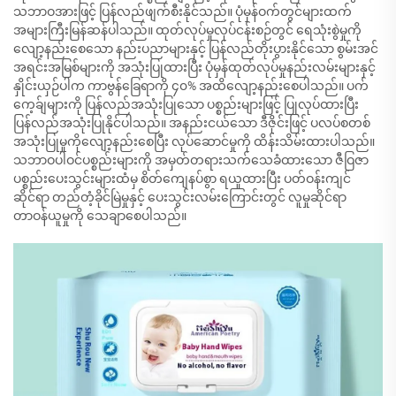
သဘာဝအားဖြင့် ပြန်လည်ဖျက်စီးနိုင်သည်။ ပုံမှန်ဝက်တွင်များထက်
အများကြီးမြန်ဆန်ပါသည်။ ထုတ်လုပ်မှုလုပ်ငန်းစဉ်တွင် ရေသုံးစွဲမှုကို
လျော့နည်းစေသော နည်းပညာများနှင့် ပြန်လည်တိုးပွားနိုင်သော စွမ်းအင်
အရင်းအမြစ်များကို အသုံးပြုထားပြီး ပုံမှန်ထုတ်လုပ်မှုနည်းလမ်းများနှင့်
နှိုင်းယှဉ်ပါက ကာဗွန်ခြေရာကို ၄၀% အထိလျော့နည်းစေပါသည်။ ပက်
ကေ့ခ်ျများကို ပြန်လည်အသုံးပြုသော ပစ္စည်းများဖြင့် ပြုလုပ်ထားပြီး
ပြန်လည်အသုံးပြုနိုင်ပါသည်။ အနည်းငယ်သော ဒီဇိုင်းဖြင့် ပလပ်စတစ်
အသုံးပြုမှုကိုလျော့နည်းစေပြီး လုပ်ဆောင်မှုကို ထိန်းသိမ်းထားပါသည်။
သဘာဝပါဝင်ပစ္စည်းများကို အမှတ်တရားသက်သေခံထားသော ဇီဝြဇာ
ပစ္စည်းပေးသွင်းများထံမှ စိတ်ကျေနပ်စွာ ရယူထားပြီး ပတ်ဝန်းကျင်
ဆိုင်ရာ တည်တံ့ခိုင်မြဲမှုနှင့် ပေးသွင်းလမ်းကြောင်းတွင် လူမှုဆိုင်ရာ
တာဝန်ယူမှုကို သေချာစေပါသည်။