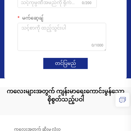
0/200
မက်ဆေ့ချ်
0/1000
တင်ပြမည်
ကလေးများအတွက် ကျန်းမာရေးကောင်းမွန်သော
စိုစွတ်သည့်ပဝါ
ကလေးအတွက် ဆိုးမှု လုံးဝ