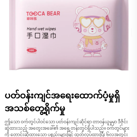
ပတ်ဝန်းကျင်အရေးထောက်ပံ့မှုရှိ
အသစ်တွေ့ရိုက်မှု
ဤသော ဝက်တွင်ပါဝင်သော ပတ်ဝန်းကျင်ဆိုင်ရာ တာဝန်ယူမှုမှာ ဒီဇိုင်း
ဆွဲထားသည့် အတွေးအခေါ်၏ အရှေ့တန်းတွင်ရှိပါသည်။ ဝက်တွင်များ
ကို တောင်းဆိုထားသော ပစ္စည်းများဖြင့် ထုတ်လုပ်ထားပြီး ၆လအတွင်း