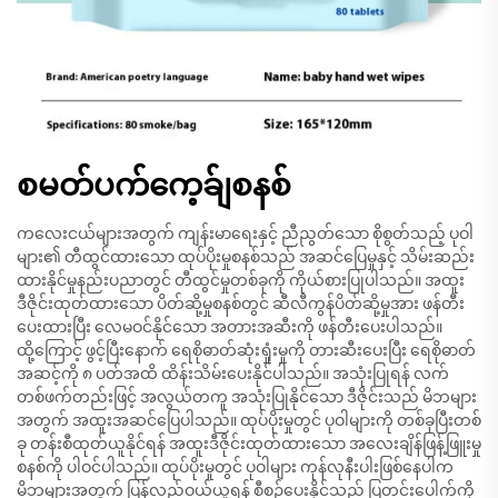
စမတ်ပက်ကေ့ခ်ျစနစ်
ကလေးငယ်များအတွက် ကျန်းမာရေးနှင့် ညီညွတ်သော စိုစွတ်သည့် ပုဝါ
များ၏ တီထွင်ထားသော ထုပ်ပိုးမှုစနစ်သည် အဆင်ပြေမှုနှင့် သိမ်းဆည်း
ထားနိုင်မှုနည်းပညာတွင် တီထွင်မှုတစ်ခုကို ကိုယ်စားပြုပါသည်။ အထူး
ဒီဇိုင်းထုတ်ထားသော ပိတ်ဆို့မှုစနစ်တွင် ဆီလီကွန်ပိတ်ဆို့မှုအား ဖန်တီး
ပေးထားပြီး လေမဝင်နိုင်သော အတားအဆီးကို ဖန်တီးပေးပါသည်။
ထို့ကြောင့် ဖွင့်ပြီးနောက် ရေစိုဓာတ်ဆုံးရှုံးမှုကို တားဆီးပေးပြီး ရေစိုဓာတ်
အဆင့်ကို ၈ ပတ်အထိ ထိန်းသိမ်းပေးနိုင်ပါသည်။ အသုံးပြုရန် လက်
တစ်ဖက်တည်းဖြင့် အလွယ်တကူ အသုံးပြုနိုင်သော ဒီဇိုင်းသည် မိဘများ
အတွက် အထူးအဆင်ပြေပါသည်။ ထုပ်ပိုးမှုတွင် ပုဝါများကို တစ်ခုပြီးတစ်
ခု တန်းစီထုတ်ယူနိုင်ရန် အထူးဒီဇိုင်းထုတ်ထားသော အလေးချိန်ဖြန့်ဖြူးမှု
စနစ်ကို ပါဝင်ပါသည်။ ထုပ်ပိုးမှုတွင် ပုဝါများ ကုန်လုနီးပါးဖြစ်နေပါက
မိဘများအတွက် ပြန်လည်ဝယ်ယူရန် စီစဉ်ပေးနိုင်သည့် ပြတင်းပေါက်ကို