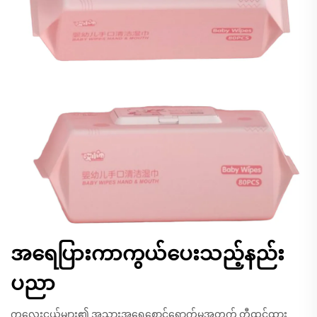
အရေပြားကာကွယ်ပေးသည့်နည်း
ပညာ
ကလေးငယ်များ၏ အသားအရေစောင့်ရှောက်မှုအတွက် တီထွင်ထား