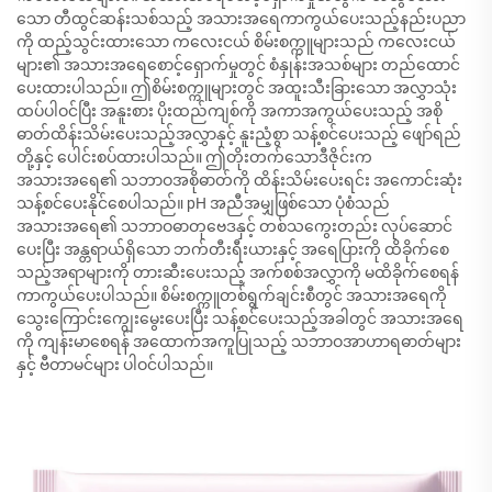
သော တီထွင်ဆန်းသစ်သည့် အသားအရေကာကွယ်ပေးသည့်နည်းပညာ
ကို ထည့်သွင်းထားသော ကလေးငယ် စိမ်းစက္ကူများသည် ကလေးငယ်
များ၏ အသားအရေစောင့်ရှောက်မှုတွင် စံနှုန်းအသစ်များ တည်ထောင်
ပေးထားပါသည်။ ဤစိမ်းစက္ကူများတွင် အထူးသီးခြားသော အလွှာသုံး
ထပ်ပါဝင်ပြီး အနူးစား ပိုးထည်ကျစ်ကို အကာအကွယ်ပေးသည့် အစို
ဓာတ်ထိန်းသိမ်းပေးသည့်အလွှာနှင့် နူးညံ့စွာ သန့်စင်ပေးသည့် ဖျော်ရည်
တို့နှင့် ပေါင်းစပ်ထားပါသည်။ ဤတိုးတက်သောဒီဇိုင်းက
အသားအရေ၏ သဘာဝအစိုဓာတ်ကို ထိန်းသိမ်းပေးရင်း အကောင်းဆုံး
သန့်စင်ပေးနိုင်စေပါသည်။ pH အညီအမျှဖြစ်သော ပုံစံသည်
အသားအရေ၏ သဘာဝဓာတုဗေဒနှင့် တစ်သကွေးတည်း လုပ်ဆောင်
ပေးပြီး အန္တရာယ်ရှိသော ဘက်တီးရီးယားနှင့် အရေပြားကို ထိခိုက်စေ
သည့်အရာများကို တားဆီးပေးသည့် အက်စစ်အလွှာကို မထိခိုက်စေရန်
ကာကွယ်ပေးပါသည်။ စိမ်းစက္ကူတစ်ရွက်ချင်းစီတွင် အသားအရေကို
သွေးကြောင်းကျွေးမွေးပေးပြီး သန့်စင်ပေးသည့်အခါတွင် အသားအရေ
ကို ကျန်းမာစေရန် အထောက်အကူပြုသည့် သဘာဝအာဟာရဓာတ်များ
နှင့် ဗီတာမင်များ ပါဝင်ပါသည်။