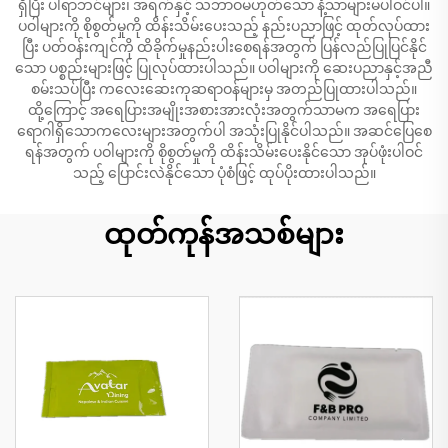
ရှိပြီး ပါရာဘင်များ၊ အရက်နှင့် သဘာဝမဟုတ်သော နံ့သာများမပါဝင်ပါ။
ပဝါများကို စိုစွတ်မှုကို ထိန်းသိမ်းပေးသည့် နည်းပညာဖြင့် ထုတ်လုပ်ထား
ပြီး ပတ်ဝန်းကျင်ကို ထိခိုက်မှုနည်းပါးစေရန်အတွက် ပြန်လည်ပြုပြင်နိုင်
သော ပစ္စည်းများဖြင့် ပြုလုပ်ထားပါသည်။ ပဝါများကို ဆေးပညာနှင့်အညီ
စမ်းသပ်ပြီး ကလေးဆေးကုဆရာဝန်များမှ အတည်ပြုထားပါသည်။
ထို့ကြောင့် အရေပြားအမျိုးအစားအားလုံးအတွက်သာမက အရေပြား
ရောဂါရှိသောကလေးများအတွက်ပါ အသုံးပြုနိုင်ပါသည်။ အဆင်ပြေစေ
ရန်အတွက် ပဝါများကို စိုစွတ်မှုကို ထိန်းသိမ်းပေးနိုင်သော အုပ်ဖုံးပါဝင်
သည့် ပြောင်းလဲနိုင်သော ပုံစံဖြင့် ထုပ်ပိုးထားပါသည်။
ထုတ်ကုန်အသစ်များ