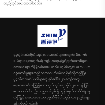
ထည့်သွင်းပေးထားပါသည်။
ရှန်ဟိုင်းဆုန်းရှီယီသည် ကလေးငယ်များအတွက်၊ မိတ်ကပ်
ဖယ်ရှားရေးအတွက်နှင့် ကျန်းမာရေးနှင့်ညီညွတ်သောစိုစွတ်
သောပဝါများကိုပြုလုပ်ပေးပါသည်။ ကျွန်ုပ်တို့၏ OEM/ODM
ဝန်ဆောင်မှုများသည် သဘာဝပတ်ဝန်းကျင်နှင့်ကိုက်ညီပြီး
ပုဂ္ဂလိကတံဆိပ်ပဝါများကို နှစ်ပေါင်း ၂၀ ကျော်အတွ
experience်အကြုံရှိသောထုတ်လုပ်ရေးလိုင်း ၂၀ ကျော်ဖြင့်
ပေးဆောင်ပါသည်။ ကမ္ဘာတစ်ဝှမ်းရှိ ကုန်အမှတ်တံဆိပ်များမှ
ယုံကြည်အားထားရသောကုမ္ပဏီဖြစ်ပါသည်။ ယနေ့တွင်စျေး
နှုန်းကိုမော်ကွန်းပါ။