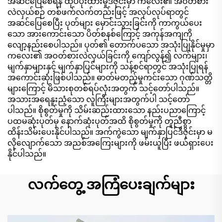
အဆင်ပြေစေရန် ထုပ်ပိုးထားမှုဒီဇိုင်းမှာ ကလေး၏ အဝတ်စား
လဲလှယ်စဉ် တစ်ဖက်လက်တည်းဖြင့် အလုပ်လုပ်ရာတွင်
အဆင်ပြေစေပြီး ပုတ်များ မှောင်းသွားခြင်းကို ကာကွယ်ပေး
သော အားကောင်းသော ပိတ်စနစ်ကြောင့် အကုန်အကျကို
လျော့နည်းစေပါသည်။ ပုတ်၏ တောက်ပသော အသုံးပြုနိုင်မှုမှာ
ကလေး၏ အဝတ်စားလဲလှယ်ခြင်းကို ကျော်လွန်၍ လက်များ၊
မျက်နှာများနှင့် မျက်နှာပြင်များကို သန့်စင်ရာတွင် အသုံးပြုရန်
အကောင်းဆုံးဖြစ်ပါသည်။ ဓာတ်မတည့်မှုကင်းသော ဂုဏ်သတ္တိ
များကြောင့် မိသားစုတစ်ရပ်လုံးအတွက် သင့်တော်ပါသည်။
အသားအရေနူးညံ့သော လူကြီးများအတွက်ပါ သင့်တော်
ပါသည်။ စိုစွတ်မှုကို သိမ်းဆည်းထားသော နည်းပညာကြောင့်
ပထမဆုံးပုတ်မှ နောက်ဆုံးပုတ်အထိ စိုစွတ်မှုကို တူညီစွာ
ထိန်းသိမ်းပေးနိုင်ပါသည်။ အက်ကွဲသော မျက်နှာပြင်ဒီဇိုင်းမှာ မ
လိုလျောက်သော အညစ်အကြေးများကို ဖမ်းယူပြီး ဖယ်ရှားပေး
နိုင်ပါသည်။
လက်တွေ့ အကြံပေးချက်များ