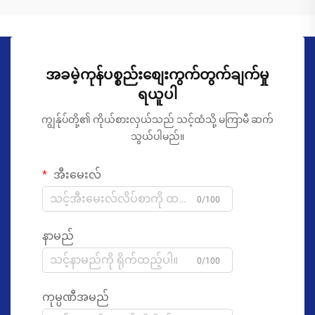
အခမဲ့ကုန်ပစ္စည်းစျေးကွက်တွက်ချက်မှု
ရယူပါ
ကျွန်ုပ်တို့၏ ကိုယ်စားလှယ်သည် သင့်ထံသို့ မကြာမီ ဆက်
သွယ်ပါမည်။
အီးမေးလ်
0/100
နာမည်
0/100
ကုမ္ပဏီအမည်