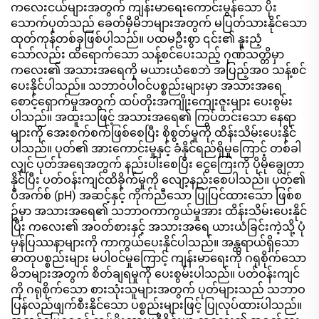
ကလေးငယ်များအတွက် ကျန်းမာရေးကောင်းမွန်သော ပိုး
သောက်ပုတ်သည် ခေတ်မှီမိဘများအတွက် မပြတ်သားနိုင်သော
ထုတ်ကုန်တစ်ခုဖြစ်ပါသည်။ ပထမဦးစွာ ၎င်း၏ နူးညံ့
သော်လည်း ထိရောက်သော သန့်စင်ပေးသည့် ဂုဏ်သတ္တိမှာ
ကလေး၏ အသားအရေကို မယားယံစေဘဲ အပြည့်အဝ သန့်စင်
ပေးနိုင်ပါသည်။ သဘာဝပါဝင်ပစ္စည်းများမှာ အသားအရေ
စောင့်ရှောက်မှုအတွက် ထပ်တိုးအကျိုးကျေးဇူးများ ပေးစွမ်း
ပါသည်။ အထူးသဖြင့် အသားအရေ၏ ကြွပ်တင်းသော နေရာ
များကို အေးစက်စက်ဖြစ်စေပြီး စိုစွတ်မှုကို ထိန်းသိမ်းပေးနိုင်
ပါသည်။ ပုတ်၏ အားကောင်းမှုနှင့် ခံနိုင်ရည်ရှိမှုကြောင့် တစ်ခါ
လျှင် ပုတ်အရေအတွက် နည်းပါးစေပြီး ငွေကြေးကို ပိုမိုချွေတာ
နိုင်ပြီး ပတ်ဝန်းကျင်ထိခိုက်မှုကို လျော့နည်းစေပါသည်။ ပုတ်၏
ပီအက်စ် (pH) အဆင့်နှင့် ကိုက်ညီသော ပြုပြင်ထားသော ဖြစ်စ
ဥ်မှာ အသားအရေ၏ သဘာဝကာကွယ်မှုအား ထိန်းသိမ်းပေးနိုင်
ပြီး ကလေး၏ အဝတ်စားနှင့် အသားအရေ ယားယံခြင်းကဲ့သို့ ပုံ
မှန်ပြဿနာများကို ကာကွယ်ပေးနိုင်ပါသည်။ အန္တရာယ်ရှိသော
ဓာတုပစ္စည်းများ မပါဝင်မှုကြောင့် ကျန်းမာရေးကို ဂရုစိုက်သော
မိဘများအတွက် စိတ်ချရမှုကို ပေးစွမ်းပါသည်။ ပတ်ဝန်းကျင်
ကို ဂရုစိုက်သော စားသုံးသူများအတွက် ပုတ်များသည် သဘာဝ
ပြန်လည်ဖျက်စီးနိုင်သော ပစ္စည်းများဖြင့် ပြုလုပ်ထားပါသည်။