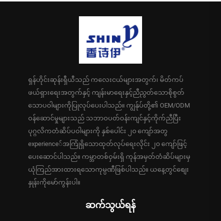
ရှန်ဟိုင်းဆုန်းရှီယီသည် ကလေးငယ်များအတွက်၊ မိတ်ကပ်
ဖယ်ရှားရေးအတွက်နှင့် ကျန်းမာရေးနှင့်ညီညွတ်သောစိုစွတ်
သောပဝါများကိုပြုလုပ်ပေးပါသည်။ ကျွန်ုပ်တို့၏ OEM/ODM
ဝန်ဆောင်မှုများသည် သဘာဝပတ်ဝန်းကျင်နှင့်ကိုက်ညီပြီး
ပုဂ္ဂလိကတံဆိပ်ပဝါများကို နှစ်ပေါင်း ၂၀ ကျော်အတွ
experience်အကြုံရှိသောထုတ်လုပ်ရေးလိုင်း ၂၀ ကျော်ဖြင့်
ပေးဆောင်ပါသည်။ ကမ္ဘာတစ်ဝှမ်းရှိ ကုန်အမှတ်တံဆိပ်များမှ
ယုံကြည်အားထားရသောကုမ္ပဏီဖြစ်ပါသည်။ ယနေ့တွင်စျေး
နှုန်းကိုမော်ကွန်းပါ။
ဆက်သွယ်ရန်