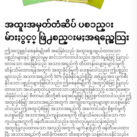
အထူးအမှတ်တံဆိပ် ပစၥည္း
မ်ားႏွင့္ ဖြဲ႕စည္းမႈအရည္အေသြး
ဤအလွူရှင်စေနှစ်မျိုး၏ အခြေခံသည် အထူးရွေးချယ်ထားသော
ပစ္စည်းများနှင့် ဖွဲ့စည်းမှုမှ ဆင်းသက်လာပါသည်။ အုတ်ခဲမှုန့်ဖြင့် ပြုလုပ်
ထားသော အခြေခံသည် အသားအရည်ကို ထိပ်တန်းပျော့ပျောင်းမှုကို
ထိန်းသိမ်းထားရန်အတွက် အထူးခိုင်ခံ့မှုကို ပေးစွမ်းပါသည်။ ဤပစ္စည်း
များသည် အသားအရည်ကို 50% ပိုမိုခံနိုင်ရည်ရှိပြီး အပြည့်အဝ ပျက်စီး
နိုင်သော ပစ္စည်းများဖြစ်ပါသည်။ ဤစေနှစ်မျိုးကို အထူးပုံစံဖြင့် ပြုလုပ်
ထားသော အပင်မှထုတ်ယူထားသော ပစ္စည်းများဖြစ်သည့် အေလိုဗေရာ၊
ခါမိုမိုင်းလ်နှင့် ဗီတာမင်အီးတို့၏ ရောစပ်မှုဖြင့် ဖြည့်စွက်ထားပါသည်။ ဤ
အထူးပုံစံဖြင့် အသားအရည်အတွက် အကျိုးကျေးဇူးများစွာ ပေးစွမ်းနိုင်
ပါသည်။ ဤအထူးပုံစံဖြင့် အသားအရည်ကို အကောင်းဆုံး စိုစွတ်မှုကို
ပေးစွမ်းပြီး အသားအရည်ကျန်းမာရေးကို ထိန်းသိမ်းပေးနိုင်သော ကာ
ကွယ်မှုအလွှာကို ဖန်တီးပေးပါသည်။ ထုတ်လုပ်မှုလုပ်ငန်းစဉ်တွင်
အထူးပြုလုပ်ထားသော အလှည့်အတွက် မျက်နှာပြင်ကို ဖန်တီးပေးထား
ပြီး အသားအရည်ကို မထိခိုက်စေဘဲ ထိရောက်စွာ သန့်စင်ပေးနိုင်သည်။