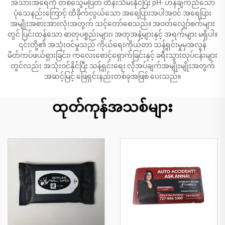
အသားအရေကို တစ်သွေမပြတ် ထိန်းသိမ်းနိုင်ပြီး pH- ဟန်ချက်ညီသော
ပုံသေနည်းကြောင့် ထိခိုက်လွယ်သော အရေပြားအပါအဝင် အရေပြား
အမျိုးအစားအားလုံးအတွက် သင့်တော်စေသည်။ အဝတ်လျှော်စက်များ
တွင် ပြင်းထန်သော ဓာတုပစ္စည်းများ၊ အတုအနံ့များနှင့် အရက်များ မရှိပါ။
၎င်းတို့၏ အသုံးဝင်မှုသည် ကိုယ်ရေးကိုယ်တာ သန့်ရှင်းမှုမှအလွန်
မိတ်ကပ်ဖယ်ရှားခြင်း၊ ကလေးစောင့်ရှောက်ခြင်းနှင့် ခရီးသွားလုပ်ငန်းများ
တွင်လည်း အသုံးဝင်နိုင်ပြီး သန့်ရှင်းရေး လိုအပ်ချက်အမျိုးမျိုးအတွက်
အဆင့်မြင့် ဖြေရှင်းနည်းတစ်ခုအဖြစ် ပေးသည်။
ထုတ်ကုန်အသစ်များ