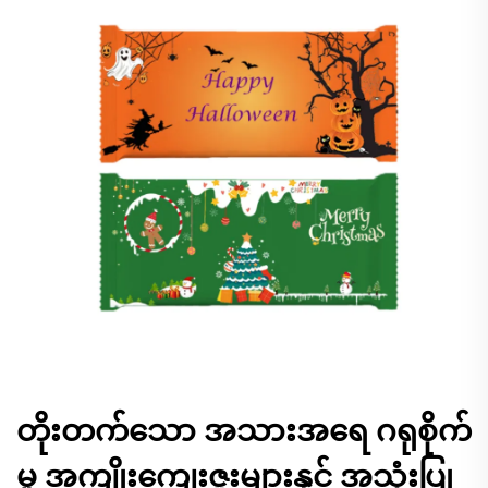
တိုးတက်သော အသားအရေ ဂရုစိုက်
မှု အကျိုးကျေးဇူးများနှင့် အသုံးပြု