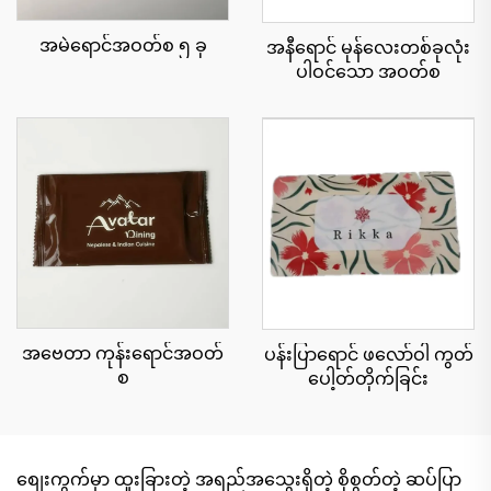
အမဲရောင်အဝတ်စ ၅ ခု
အနီရောင် မုန်လေးတစ်ခုလုံး
ပါဝင်သော အဝတ်စ
အဗေတာ ကုန်းရောင်အဝတ်
ပန်းပြာရောင် ဖလော်ဝါ ကွတ်
စ
ပေါ့တ်တိုက်ခြင်း
စျေးကွက်မှာ ထူးခြားတဲ့ အရည်အသွေးရှိတဲ့ စိုစွတ်တဲ့ ဆပ်ပြာ