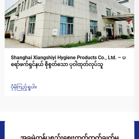
Shanghai Xiangshiyi Hygiene Products Co., Ltd. – ပ
ရော်ဖက်ရှင်နယ် စိုစွတ်သော ပုဝါထုတ်လုပ်သူ
ပိုမိုကြည့်ရှုပါ။
အခမဲ့ကုန်ပစ္စည်းစျေးကွက်တွက်ချက်မှု