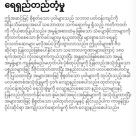
ရေရှည်တည်တံ့မှု
ဤအဆင့်မြင့် စိုစွတ်သော ပုဝါများသည် သဘာဝ ပတ်ဝန်းကျင်ကို
ထိန်းသိမ်းရေးအပေါ် သဘောထား သက်ရောက်မှု ရှိသည့် ကတိကဝတ်
ကို ကိုယ်စားပြုပါသည်။ အမှုန့်အစားထဲမှ ဖြစ်သော သံပျောဖိုင်ဘာများကို
တိုးတက်စေသော စိုက်ခင်းများမှ ရယူထားပြီး များစွာသော ရေနှင့်
ပိုးသတ်ဆေးများ မလိုအပ်ပဲ ကြီးထွားလာသည်။ ဤပုဝါများ၏ ဇီဝ
ဆိုင်ရာ ပြန်လည်ဖြစ်ပေါ်နိုင်သော သဘောလက္ခဏာများကြောင့် ၁၈၀
ရက်အတွင်း လုံးဝပျောက်ကွယ်သွားပြီး အန္တရာယ်ဖြစ်စေသော အမှုန့်
အမှုန့်များ ကျန်ရစ်မည်မဟုတ်ပါ။ ပုံစံထုပ်ပိုးမှုကို ပြန်လည်အသုံးပြုသော
ပစ္စည်းများဖြင့် ဒီဇိုင်းထုတ်ထားပြီး အနည်းငယ်သော ပလပ်စတစ်ပါဝင်မှု
ကို ပြသထားပြီး အများအားဖြင့် စိုစွတ်သော ပုဝါများကို ထုပ်ပိုးသည့်အခါ
ပလပ်စတစ်အသုံးပြုမှုကို ၄၀% လျော့နည်းစေပါသည်။ ထုတ်လုပ်မှု
လုပ်ငန်းစဉ်တွင် ရေသုံးစွဲမှုကို လျော့နည်းစေသော နည်းပညာများနှင့်
ပြန်လည်တိုးတက်နိုင်သော စွမ်းအင်အရင်းအမြစ်များကို အသုံးပြုထားပြီး
အများအားဖြင့် စိုစွတ်သော ပုဝါထုတ်လုပ်မှုနှင့် နှိုင်းယှဉ်ပါက ကာဗွန်ဒြပ်
ပိုင်းဆိုင်ရာ အကျိုးသက်ရောက်မှုကို ၆၀% လျော့နည်းစေပါသည်။