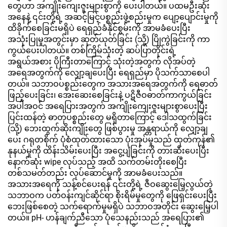
တွေဟာ အကျိုးကျေးဇူးများစွာကို ပေးပါတယ်။ ပထမဦးဆုံး
အနေနဲ့ ၎င်းတို့ရဲ့ အဆင့်မြင့်ပစ္စည်းဖွဲ့စည်းမှုက ပျော့ပျောင်းမှုကို
ထိခိုက်စေခြင်းမရှိပဲ ရေရှည်ခံနိုင်စွမ်းကို အာမခံပေးပြီး
အသုံးပြုမှုအတွင်းမှာ ဆုတ်ယုတ်ခြင်း (သို့) ပြိုကွဲခြင်းကို ကာ
ကွယ်ပေးပါတယ်။ တစ်ကြိမ်သုံးတဲ့ ဆပ်ပြာတိုင်းရဲ့
အရွယ်အစား ပိုကြီးတာကြောင့် သုံးတဲ့အတွက် လိုအပ်တဲ့
အရေအတွက်ကို လျှော့ချပေးပြီး ရေရှည်မှာ ပိုသက်သာစေပါ
တယ်။ သဘာဝပစ္စည်းတွေက အသားအရေအတွက်ကို ရေဓာတ်
ဖြည့်ပေးခြင်း၊ အေးဆေးစေခြင်းနဲ့ ပဋိဇီဝဓာတ်ကာကွယ်ခြင်း
အပါအဝင် အရေပြားအတွက် အကျိုးကျေးဇူးများစွာပေးပြီး
ပြင်းထန်တဲ့ ဓာတုပစ္စည်းတွေ မရှိတာကြောင့် ဒေါသထွက်ခြင်း
(သို့) ဘေးထွက်ဆိုးကျိုးတွေ ဖြစ်ပွားမှု အန္တရာယ်ကို လျှော့ချ
ပေး ဂရုတစိုက် ပုံစံထုတ်ထားသော ပုံးအုပ်မှုသည် ထုတ်ကုန်၏
နုနယ်မှုကို ထိန်းသိမ်းပေးပြီး အငွေ့ပျံခြင်းကို တားဆီးပေးပြီး
နောက်ဆုံး wipe လုပ်သည့် အထိ သက်တမ်းတိုးစေပြီး
တစ်သမတ်တည်း လုပ်ဆောင်မှုကို အာမခံပေးသည်။
အသားအရေကို သန့်စင်ပေးရန် ၎င်းတို့ရဲ့ ဇီဝဆွေးမြေ့လွယ်တဲ့
သဘာဝက ပတ်ဝန်းကျင်ဆိုင်ရာ စိုးရိမ်မှုတွေကို ဖြေရှင်းပေးပြီး
ဘေးဖြစ်စေတဲ့ သက်ရောက်မှုမရှိပဲ သဘာဝအတိုင်း ဆွေးမြေ့ပါ
တယ်။ pH- ဟန်ချက်ညီသော ပုံသေနည်းသည် အရေပြား၏