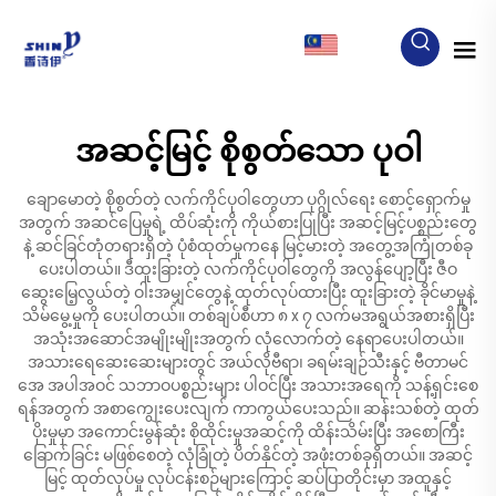
MY
အဆင့်မြင့် စိုစွတ်သော ပုဝါ
ချောမောတဲ့ စိုစွတ်တဲ့ လက်ကိုင်ပုဝါတွေဟာ ပုဂ္ဂိုလ်ရေး စောင့်ရှောက်မှု
အတွက် အဆင်ပြေမှုရဲ့ ထိပ်ဆုံးကို ကိုယ်စားပြုပြီး အဆင့်မြင့်ပစ္စည်းတွေ
နဲ့ ဆင်ခြင်တုံတရားရှိတဲ့ ပုံစံထုတ်မှုကနေ မြင့်မားတဲ့ အတွေ့အကြုံတစ်ခု
ပေးပါတယ်။ ဒီထူးခြားတဲ့ လက်ကိုင်ပုဝါတွေကို အလွန်ပျော့ပြီး ဇီဝ
ဆွေးမြေ့လွယ်တဲ့ ဝါးအမျှင်တွေနဲ့ ထုတ်လုပ်ထားပြီး ထူးခြားတဲ့ ခိုင်မာမှုနဲ့
သိမ်မွေ့မှုကို ပေးပါတယ်။ တစ်ချပ်စီဟာ ၈ x ၇ လက်မအရွယ်အစားရှိပြီး
အသုံးအဆောင်အမျိုးမျိုးအတွက် လုံလောက်တဲ့ နေရာပေးပါတယ်။
အသားရေဆေးဆေးများတွင် အယ်လိုဗီရာ၊ ခရမ်းချဉ်သီးနှင့် ဗီတာမင်
အေ အပါအဝင် သဘာဝပစ္စည်းများ ပါဝင်ပြီး အသားအရေကို သန့်ရှင်းစေ
ရန်အတွက် အစာကျွေးပေးလျက် ကာကွယ်ပေးသည်။ ဆန်းသစ်တဲ့ ထုတ်
ပိုးမှုမှာ အကောင်းမွန်ဆုံး စိုထိုင်းမှုအဆင့်ကို ထိန်းသိမ်းပြီး အစောကြီး
ခြောက်ခြင်း မဖြစ်စေတဲ့ လုံခြုံတဲ့ ပိတ်နိုင်တဲ့ အဖုံးတစ်ခုရှိတယ်။ အဆင့်
မြင့် ထုတ်လုပ်မှု လုပ်ငန်းစဉ်များကြောင့် ဆပ်ပြာတိုင်းမှာ အထူနှင့်