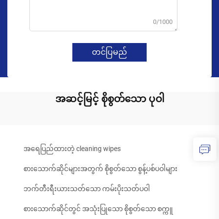
0/1000
တင်ပြမည်
အဆင့်မြင့် စိုစွတ်သော ပုဝါ
အရေပြည်ထားတဲ့ cleaning wipes
စားသောက်ဆိုင်များအတွက် စိုစွတ်သော စွန့်ပစ်ပဝါများ
ဘက်တီးရီးယားသတ်သော ကမ်းပိုးသတ်ပဝါ
စားသောက်ဆိုင်တွင် အသုံးပြုသော စိုစွတ်သော စက္ကူ