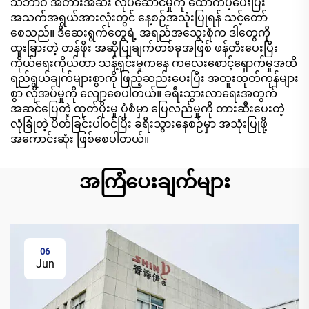
သဘာဝ အတားအဆီး လုပ်ဆောင်မှုကို ထောက်ပံ့ပေးပြီး
အသက်အရွယ်အားလုံးတွင် နေ့စဉ်အသုံးပြုရန် သင့်တော်
စေသည်။ ဒီဆေးရွက်တွေရဲ့ အရည်အသွေးစုံက ဒါတွေကို
ထူးခြားတဲ့ တန်ဖိုး အဆိုပြုချက်တစ်ခုအဖြစ် ဖန်တီးပေးပြီး
ကိုယ်ရေးကိုယ်တာ သန့်ရှင်းမှုကနေ ကလေးစောင့်ရှောက်မှုအထိ
ရည်ရွယ်ချက်များစွာကို ဖြည့်ဆည်းပေးပြီး အထူးထုတ်ကုန်များ
စွာ လိုအပ်မှုကို လျော့စေပါတယ်။ ခရီးသွားလာရေးအတွက်
အဆင်ပြေတဲ့ ထုတ်ပိုးမှု ပုံစံမှာ ပြေလည်မှုကို တားဆီးပေးတဲ့
လုံခြုံတဲ့ ပိတ်ခြင်းပါဝင်ပြီး ခရီးသွားနေစဉ်မှာ အသုံးပြုဖို့
အကောင်းဆုံး ဖြစ်စေပါတယ်။
အကြံပေးချက်များ
06
Jun