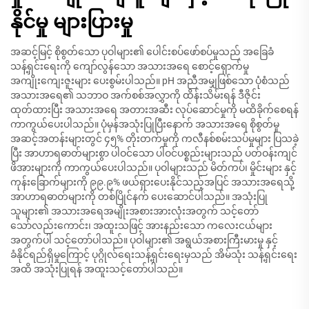
နိုင်မှု များပြားမှု
အဆင့်မြင့် စိုစွတ်သော ပုဝါများ၏ ပေါင်းစပ်ဖော်စပ်မှုသည် အခြေခံ
သန့်ရှင်းရေးကို ကျော်လွန်သော အသားအရေ စောင့်ရှောက်မှု
အကျိုးကျေးဇူးများ ပေးစွမ်းပါသည်။ pH အညီအမျှဖြစ်သော ပုံစံသည်
အသားအရေ၏ သဘာဝ အက်စစ်အလွှာကို ထိန်းသိမ်းရန် ဒီဇိုင်း
ထုတ်ထားပြီး အသားအရေ အတားအဆီး လုပ်ဆောင်မှုကို မထိခိုက်စေရန်
ကာကွယ်ပေးပါသည်။ ပုံမှန်အသုံးပြုပြီးနောက် အသားအရေ စိုစွတ်မှု
အဆင့်အတန်းများတွင် ၄၅% တိုးတက်မှုကို ကလီနစ်စမ်းသပ်မှုများ ပြသခဲ့
ပြီး အာဟာရဓာတ်များစွာ ပါဝင်သော ပါဝင်ပစ္စည်းများသည် ပတ်ဝန်းကျင်
ဖိအားများကို ကာကွယ်ပေးပါသည်။ ပုဝါများသည် မိတ်ကပ်၊ မှိုင်းများ နှင့်
ကုန်းခြောက်များကို ၉၉.၉% ဖယ်ရှားပေးနိုင်သည့်အပြင် အသားအရေသို့
အာဟာရဓာတ်များကို တစ်ပြိုင်နက် ပေးဆောင်ပါသည်။ အသုံးပြု
သူများ၏ အသားအရေအမျိုးအစားအားလုံးအတွက် သင့်တော်
သော်လည်းကောင်း၊ အထူးသဖြင့် အားနည်းသော ကလေးငယ်များ
အတွက်ပါ သင့်တော်ပါသည်။ ပုဝါများ၏ အရွယ်အစားကြီးမားမှု နှင့်
ခံနိုင်ရည်ရှိမှုကြောင့် ပုဂ္ဂိုလ်ရေးသန့်ရှင်းရေးမှသည် အိမ်သုံး သန့်ရှင်းရေး
အထိ အသုံးပြုရန် အထူးသင့်တော်ပါသည်။