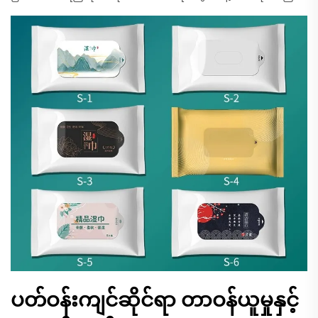
ပတ်ဝန်းကျင်ဆိုင်ရာ တာဝန်ယူမှုနှင့်