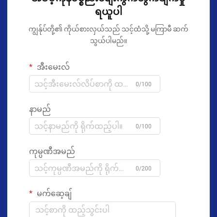
ရယူပါ
ကျွန်ုပ်တို့၏ ကိုယ်စားလှယ်သည် သင့်ထံသို့ မကြာမီ ဆက်
သွယ်ပါမည်။
အီးမေးလ်
0/100
နာမည်
0/100
ကုမ္ပဏီအမည်
0/200
မက်ဆေ့ချ်