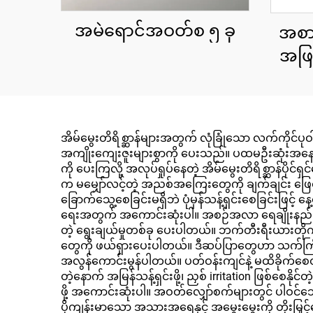
အမဲရောင်အဝတ်စ ၅ ခု
အစာ
အဖြ
အိမ်မွေးတိရိစ္ဆာန်များအတွက် လုံခြုံသော လက်ကိုင်
အကျိုးကျေးဇူးများစွာကို ပေးသည်။ ပထမဦးဆုံးအနေနဲ့၊ သူတ
ကို ပေးကြလို့ အလုပ်ရှုပ်နေတဲ့ အိမ်မွေးတိရိစ္ဆာန်ပ
က မမျှော်လင့်တဲ့ အညစ်အကြေးတွေကို ချက်ချင်း ဖြေ
ခြောက်သွေ့စေခြင်းမရှိဘဲ ပုံမှန်သန့်ရှင်းစေခြင်းဖြင့် န
ရေးအတွက် အကောင်းဆုံးပါ။ အစဉ်အလာ ရေချိုးနည်းတွေကို ခ
တဲ့ ရွေးချယ်မှုတစ်ခု ပေးပါတယ်။ ဘက်တီးရီးယားတ
တွေကို ဖယ်ရှားပေးပါတယ်။ ဒီဆပ်ပြာတွေဟာ သက်ကြီး အိ
အလွန်ကောင်းမွန်ပါတယ်။ ပတ်ဝန်းကျင်နဲ့ မထိခိုက်စေတဲ့
တဲ့နောက် အမြန်သန့်ရှင်းဖို့၊ ညှစ် irritation ဖြစ်စေနိုင
ဖို့ အကောင်းဆုံးပါ။ အဝတ်လျှော်စက်များတွင် ပါဝ
ပိုကျန်းမာသော အသားအရေနှင့် အမွေးမွေးကို တိုးမြ