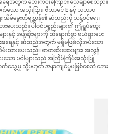
းအရေအတွက် ဘေးကင်းကြောင်း သေချာစေသည်။
် သက်သော အလိုးငြား၊ ဗီတာမင် E နှင့် သဘာဝ
ီး အိမ်မွေးတိရစ္ဆာန်၏ ဆံထည်ကို သန့်စင်ရေး၊
်ထားပေးသည်။ ပါဝင်ပစ္စည်းများ၏ ဤရှုပ်ထွေး
များနှင့် အနံ့ဆိုးများကို ထိရောက်စွာ ဖယ်ရှားပေး
အရေနှင့် ဆံထည်အတွက် မရှိမဖြစ်လိုအပ်သော
ိမ်းထားပေးသည်။ ဓာတုဆိုးဆေးများ၊ အလွန်
ကင်းသော ပဝါများသည် အကြိမ်ကြိမ်အသုံးပြု
်သွေ့မှု သို့မဟုတ် အနာကျင်မှုမဖြစ်စေဘဲ ဘေး