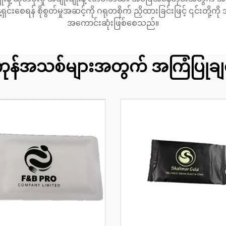
င်းစေရန် စိုစွတ်မှုအဆင့်ကို ဂရုတစိုက် ညှိထားခြင်းဖြင့် ၎င်းတို့ကိ
အကောင်းဆုံးဖြစ်စေသည်။
ုန်အသစ်များအတွက် အကြံပြုချ