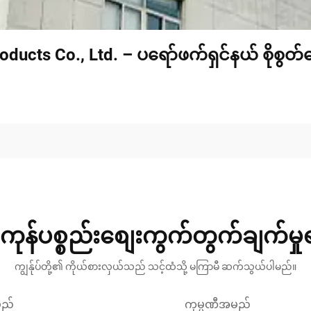
oducts Co., Ltd. – ပရော်ဖက်ရှင်နယ် စိုစွတ
ကုန်ပစ္စည်းစျေးကွက်တွက်ချက်မှ
ကျွန်ုပ်တို့၏ ကိုယ်စားလှယ်သည် သင့်ထံသို့ မကြာမီ ဆက်သွယ်ပါမည်။
မည်
ကုမ္ပဏီအမည်