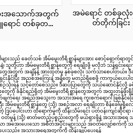
အမဲရောင် တစ်ခုလုံးရှ
းအသောက်အတွက်
တ်တိုက်ခြင်း
ူရောင် တစ်ခုတည်း
သော အဝတ်စ
ပုဝါများသည် ခေတ်သစ် အိမ်မွေးတိရိစ္ဆာန်များအား စောင့်ရှောက်ရာ
ို့ဟာ အိမ်မွေးတိရိစ္ဆာန်တွေကို ရေချိုးဖို့ မလိုဘဲ သန့်ရှင်းရေးကို
ိုင်ရှင်တွေအတွက် အချိန်နဲ့ အားထုတ်မှု နှစ်ခုစလုံး သက်သာစေပါတယ်
ရှင်းနိုင်ပြီး အညစ်အကြေးနဲ့ အနံ့တွေ မတည်ရှိစေဖို့ ကာကွယ်ပေ
ေ့စဉ်သုံးရန် သင့်တော်စေသည်။ ဒီဆပ်ပြာတွေကို သယ်ဆောင်နိုင်လို့ ခရီးထွက
ံနိုင်ရည်ရှိတဲ့ အိမ်မွေးတိရိစ္ဆာန်တွေအတွက် အထူးတန်ဖိုးရှိပြီး အိမ
ိုက်ဖျက်ရေး အရည်အသွေးက အသားအရေ ကူးစက်ရောဂါ ဖြစ်နိုင်ခြေက
မ်မွေးတိရိစ္ဆာန်တွေ (သို့) အစဉ်အလာ ရေချိုးတာ စိန်ခေါ်မှုရှိ
 ဒြပ်ပေါင်းဟာ ထိရောက်မှုကို ထိန်းသိမ်းရင်း ပတ်ဝန်းကျင်ဆိုင်ရာ စ
်တဲ့ ဝတ်မှုန့် (သို့) ဓာတ်မတည့်ပစ္စည်းတွေကို ဖယ်ရှားဖို့နဲ့ အသားအရေ 
င်သော အအေးပေးသော အစိတ်အပိုင်းများသည် အဝတ်လျှော်စက်ကို သန့်
ှင့်ပေးသည်။ အသားအရေအတွက်ကို ထိန်းချုပ်ပေးရန်