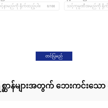
0/100
တင်ပြမည်
ရစ္ဆာန်များအတွက် ဘေးကင်းသော