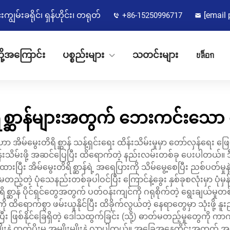
မ်းခရိုင်၊ ရှန်ဟိုင်း၊ တရုတ်
[email 
+86-15250996717
ို့အကြောင်း
ပစ္စည်းများ
သတင်းများ
บล็อก
ရစ္ဆာန်များအတွက် ဘေးကင်းသော
ာ အိမ်မွေးတိရိစ္ဆာန် သန့်ရှင်းရေး ထိန်းသိမ်းမှုမှာ တော်လှန်ရေး ဖြေရ
ိန်းသိမ်းဖို့ အဆင်ပြေပြီး ထိရောက်တဲ့ နည်းလမ်းတစ်ခု ပေးပါတယ်။
ားပြီး အိမ်မွေးတိရိစ္ဆာန်ရဲ့ အရေပြားကို သိမ်မွေ့စေပြီး ညစ်ပတ်မှုနဲ့ 
တဲ့ ပုံသေနည်းတစ်ခုပါဝင်ပြီး ကြောင်နဲ့ခွေး နှစ်ခုစလုံးမှာ ပုံမှန
ိရိစ္ဆာန် ပိုင်ရှင်တွေအတွက် ပတ်ဝန်းကျင်ကို ဂရုစိုက်တဲ့ ရွေးချယ်
ထိရောက်စွာ ဖမ်းယူနိုင်ပြီး ထိခိုက်လွယ်တဲ့ နေရာတွေမှာ သုံးဖို့ နူ
း ဖြစ်နိုင်ခြေရှိတဲ့ ဒေါသထွက်ခြင်း (သို့) ဓာတ်မတည့်မှုတွေက
ိုးနဲ့ ထုတ်ပိုးမှု အမျိုးမျိုးနဲ့ လာပါတယ်။ အခြေအနေတိုင်းအတ