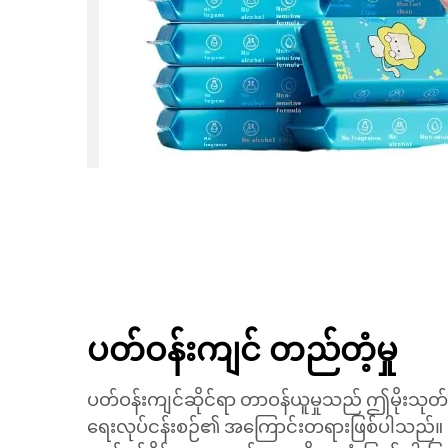
ပတ်ဝန်းကျင် တည်တံ့မှု
ပတ်ဝန်းကျင်ဆိုင်ရာ တာဝန်ယူမှုသည် ဤမိုးသုတ်ပါး
ရေးလုပ်ငန်းစဉ်၏ အကြောင်းတရားဖြစ်ပါသည်။ ပို