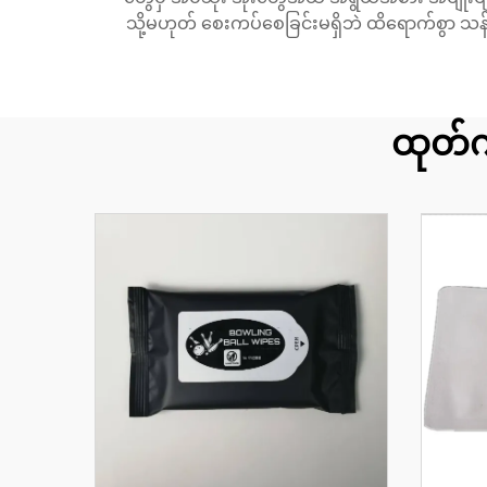
သို့မဟုတ် စေးကပ်စေခြင်းမရှိဘဲ ထိရောက်စွာ သန့်ရှ
ထုတ်က