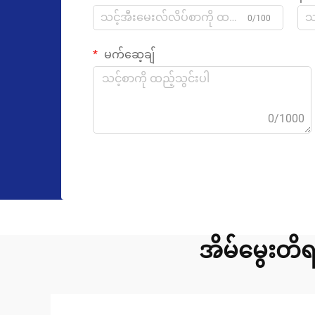
0/100
မက်ဆေ့ချ်
0/1000
အိမ်မွေးတိ