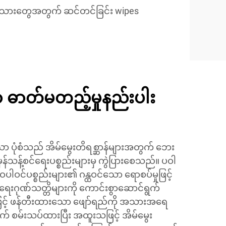
းသားတွေအတွက် ဆင်တင်ခြင်း wipes
ဓာတ်မတည့်မှုနည်းပါး
ာ ပုံစံသည် အိမ်မွေးတိရစ္ဆာန်များအတွက် ဘေး
ှန်သန့်စင်ရေးပစ္စည်းများမှ ကွဲပြားစေသည်။ ပဝါ
ဝင်ပစ္စည်းများ၏ ဂန္ထဝင်သော ရောစပ်မှုဖြင့်
င်ရေးဂုဏ်သတ္တိများကို ကောင်းစွာဆောင်ရွက်
ဖြင့် ဖန်တီးထားသော ဖျော်ရည်ကို အသားအရေ
က် စမ်းသပ်ထားပြီး အထူးသဖြင့် အိမ်မွေး