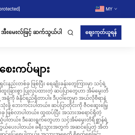
protected]
MY
အီးမေးလ်ဖြင့် ဆက်သွယ်ပါ
ဈေးကုတ်ယူရန်
 စေးကပ်များ
ှင်းနည်းတစ်ခု ဖြစ်ပြီး ရေချိုးခန်းတွေကြားမှာ သင့်ရဲ့
 ဒီထူးခြားစွာ ပြုလုပ်ထားတဲ့ ဆပ်ပြာတွေဟာ အိမ်မွေးတိ
အနံ့ကို ခံနိုင်ရည်ရှိတာပါ။ ဒီပုဝါတွေမှာ အယ်လိုဗီရာနဲ့
်သုံးဖို့ ဘေးကင်းပါတယ်။ ဆပ်ပြာတိုင်းကို ဇီဝဆွေးမြေ့
မှုတစ်ခု ဖြစ်လာပါတယ်။ ထူထပ်ပြီး အသားအရောင်ရှိတဲ့
းညံ့ပါတယ်။ ဒီဆေးရွက်တွေဟာ သင့်အိမ်မွေးတိရိစ္ဆာန်ရဲ့
ို ကာကွယ်ပေးပါတယ်။ ခရီးသွားအတွက် အဆင်ပြေတဲ့ အိတ်
ွက် အဆင်ပြေစေပါတယ်။ အသားအရေကို စိုစွတ်စေခြင်း