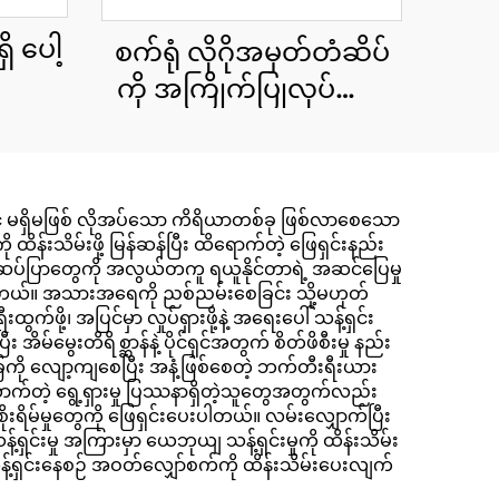
ိ ပေါ့
စက်ရုံ လိုဂိုအမှတ်တံဆိပ်
ကို အကြိုက်ပြုလုပ်ထား
သော တစ်ခုလုံးရှိ စက်ဝန်း
ပတ်ဝန်းကျင်ကို အနံ့သက်
သော ပေါ့တ်တိုက်ခြင်း
တွင် မရှိမဖြစ် လိုအပ်သော ကိရိယာတစ်ခု ဖြစ်လာစေသော
ခရီးသွားခြင်း ပါတီ
 ထိန်းသိမ်းဖို့ မြန်ဆန်ပြီး ထိရောက်တဲ့ ဖြေရှင်းနည်း
ကြော်ငြာမှု တိုးတက်မှု
။ ဒီဆပ်ပြာတွေကို အလွယ်တကူ ရယူနိုင်တာရဲ့ အဆင်ပြေမှု
းပါတယ်။ အသားအရေကို ညစ်ညမ်းစေခြင်း သို့မဟုတ်
အတွက်
်ဖို့၊ အပြင်မှာ လှုပ်ရှားဖို့နဲ့ အရေးပေါ် သန့်ရှင်း
်မွေးတိရိစ္ဆာန်နဲ့ ပိုင်ရှင်အတွက် စိတ်ဖိစီးမှု နည်း
ို လျော့ကျစေပြီး အနံ့ဖြစ်စေတဲ့ ဘက်တီးရီးယား
လောက်တဲ့ ရွေ့ရှားမှု ပြဿနာရှိတဲ့သူတွေအတွက်လည်း
ိုးရိမ်မှုတွေကို ဖြေရှင်းပေးပါတယ်။ လမ်းလျှောက်ပြီး
သန့်ရှင်းမှု အကြားမှာ ယေဘုယျ သန့်ရှင်းမှုကို ထိန်းသိမ်း
ရှင်းနေစဉ် အဝတ်လျှော်စက်ကို ထိန်းသိမ်းပေးလျက်