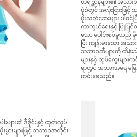
တိရစ္ဆာန်များ၏ အသာ
ပုံစံတွင် အလိုးငြားဖြင့
ပိုးသတ်ဆေးများ ပါဝင်ပြ
ကာကွယ်ရေးနှင့် ပြုပြင
သော ပေါင်းစပ်မှုသည် မှို
ပြီး ကျန်းမာသော အသား
သဘာဝဆီများကို ထိန်းသ
များနှင့် တုပ်ကွေးများ
ရာတွင် အသားအရေ ခြောက
ကင်းစေသည်။
များ၏ ဒီဇိုင်းနှင့် ထုတ်လုပ်
းမွှားများဖြင့် သဘာဝအတိုင်း