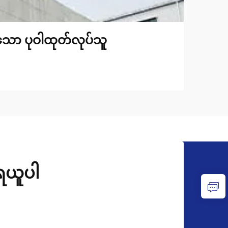
်သော ပုဝါထုတ်လုပ်သူ
ုရယူပါ