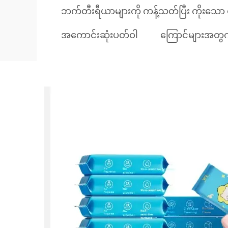
ဘက်တီးရီယာများကို ကန့်သတ်ပြီး ကိုးသော ဆ
အကောင်းဆုံးပတ်ဝါ
ကြောင်များအတွက