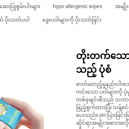
ေးပြုစွမ်းပါးများ
hypo allergenic wipes
အမျို
် ပိုးသတ်ပဝါ
ခွေးပဝါများကို ပိုးသတ်ခြင်း
တိုးတက်သော 
သည့် ပုံစံ
ဓာတ်မတည့်မှုနည်းပါးသေ
ကင်းသော ပဝါများကို ပုံမ
တစ်ခုချင်းစီသည် သဘာဝပါ
ဖြည့်စွက်ထားပြီး သန့်စ
ပေးသည်။ pH ပြားခြင်း
ဆိုင်ရာအမျိုးအစားအလို